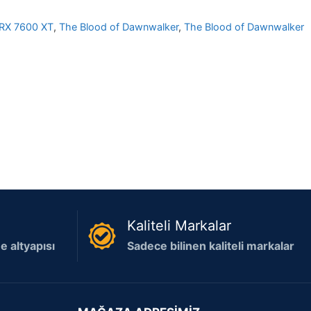
RX 7600 XT
,
The Blood of Dawnwalker
,
The Blood of Dawnwalker
Kaliteli Markalar
 altyapısı
Sadece bilinen kaliteli markalar