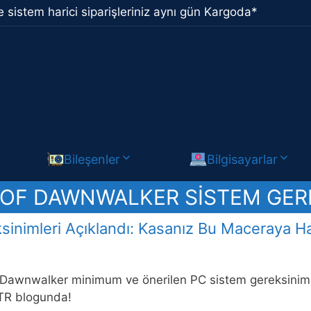
 sistem harici siparişleriniz aynı gün Kargoda*
Bileşenler
Bilgisayarlar
OF DAWNWALKER SISTEM GER
inimleri Açıklandı: Kasanız Bu Maceraya Ha
Dawnwalker minimum ve önerilen PC sistem gereksinimle
TR blogunda!