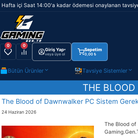
İçeriğe
Hafta içi Saat 14:00'a kadar ödemesi onaylanan tavsiye
atla
0
0
Giriş Yap
Sepetim
▾
veya üye ol
0,00
₺
Bütün Ürünler
Tavsiye Sistemler
THE BLOOD 
The Blood of Dawnwalker PC Sistem Gereks
24 Haziran 2026
The Blood of 
Gaming.Gen.