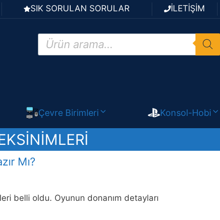
SIK SORULAN SORULAR
İLETİŞİM
Products
search
Çevre Birimleri
Konsol-Hobi
EKSINIMLERI
zır Mı?
ri belli oldu. Oyunun donanım detayları