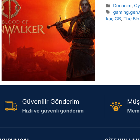
Kategoriler
Donanım
,
Oy
Etiketler
gaming.gen.t
kaç GB
,
The Blo
Güvenilir Gönderim
Müş
Hızlı ve güvenli gönderim
Memn