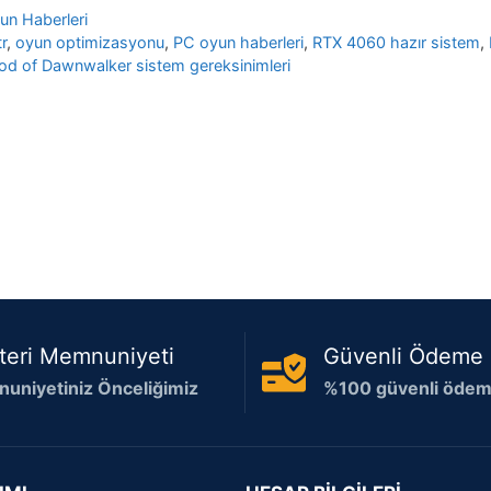
un Haberleri
r
,
oyun optimizasyonu
,
PC oyun haberleri
,
RTX 4060 hazır sistem
,
od of Dawnwalker sistem gereksinimleri
teri Memnuniyeti
Güvenli Ödeme
uniyetiniz Önceliğimiz
%100 güvenli ödeme