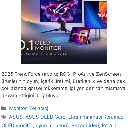
2025 TrendForce raporu; ROG, ProArt ve ZenScreen
ürünlerinin oyun, içerik üretimi, üretkenlik ve daha pek
çok alanda görsel mükemmelliği yeniden tanımlamaya
devam ettiğini doğruluyor
Kategoriler
Monitör
,
Teknoloji
Etiketler
ASUS
,
ASUS OLED Care
,
Ekran Yanması Koruması
,
OLED monitör
,
oyun monitörü
,
Pazar Lideri
,
ProArt
,