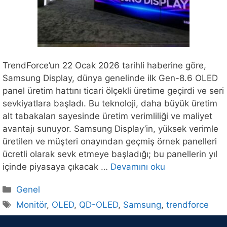
TrendForce’un 22 Ocak 2026 tarihli haberine göre,
Samsung Display, dünya genelinde ilk Gen-8.6 OLED
panel üretim hattını ticari ölçekli üretime geçirdi ve seri
sevkiyatlara başladı. Bu teknoloji, daha büyük üretim
alt tabakaları sayesinde üretim verimliliği ve maliyet
avantajı sunuyor. Samsung Display’in, yüksek verimle
üretilen ve müşteri onayından geçmiş örnek panelleri
ücretli olarak sevk etmeye başladığı; bu panellerin yıl
içinde piyasaya çıkacak …
Devamını oku
Kategoriler
Genel
Etiketler
Monitör
,
OLED
,
QD-OLED
,
Samsung
,
trendforce