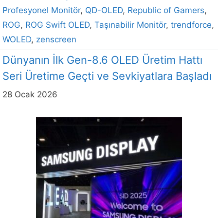
Profesyonel Monitör
,
QD-OLED
,
Republic of Gamers
,
ROG
,
ROG Swift OLED
,
Taşınabilir Monitör
,
trendforce
,
WOLED
,
zenscreen
Dünyanın İlk Gen-8.6 OLED Üretim Hattı
Seri Üretime Geçti ve Sevkiyatlara Başladı
28 Ocak 2026