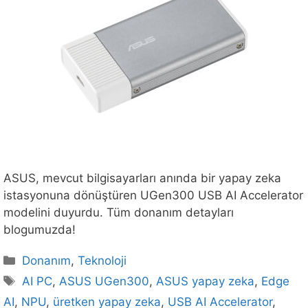
ASUS, mevcut bilgisayarları anında bir yapay zeka
istasyonuna dönüştüren UGen300 USB AI Accelerator
modelini duyurdu. Tüm donanım detayları
blogumuzda!
Kategoriler
Donanım
,
Teknoloji
Etiketler
AI PC
,
ASUS UGen300
,
ASUS yapay zeka
,
Edge
AI
,
NPU
,
üretken yapay zeka
,
USB AI Accelerator
,