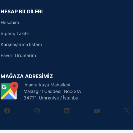
HESAP BİLGİLERİ
Hesabım
Sipariş Takibi
Karşılaştırma listem
Favori Ürünlerim
MAĞAZA ADRESİMİZ
Ihlamurkuyu Mahallesi
Malazgirt Caddesi, No:32/A
34771, Ümraniye / İstanbul
facebook
instagram
linkedin
youtube
X