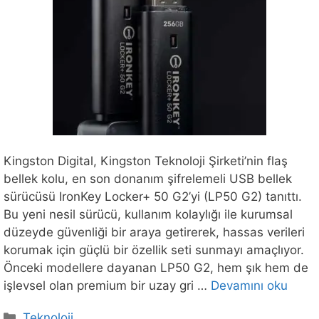
Kingston Digital, Kingston Teknoloji Şirketi’nin flaş
bellek kolu, en son donanım şifrelemeli USB bellek
sürücüsü IronKey Locker+ 50 G2’yi (LP50 G2) tanıttı.
Bu yeni nesil sürücü, kullanım kolaylığı ile kurumsal
düzeyde güvenliği bir araya getirerek, hassas verileri
korumak için güçlü bir özellik seti sunmayı amaçlıyor.
Önceki modellere dayanan LP50 G2, hem şık hem de
işlevsel olan premium bir uzay gri …
Devamını oku
Kategoriler
Teknoloji