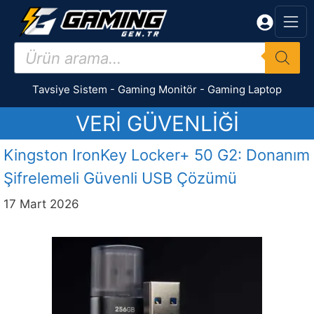
İçeriğe
atla
Products
search
Tavsiye Sistem
-
Gaming Monitör
-
Gaming Laptop
VERI GÜVENLIĞI
Kingston IronKey Locker+ 50 G2: Donanım
Şifrelemeli Güvenli USB Çözümü
17 Mart 2026