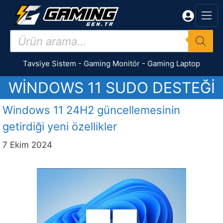
İçeriğe
atla
Products
search
Tavsiye Sistem
-
Gaming Monitör
-
Gaming Laptop
WINDOWS 11 SUDO DESTEĞI
Windows 11 24H2 güncellemesinin
getirdiği yeni özellikler
7 Ekim 2024