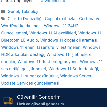
olarak dağıtılıyor. …
Devamını oku
Kategoriler
Genel
,
Teknoloji
Etiketler
Click to Do özelliği
,
Copilot+ cihazlar
,
Cortana ve
WordPad kaldırılması
,
Windows 11 24H2
Güncellemesi
,
Windows 11 AI özellikleri
,
Windows 11
Bluetooth LE Audio
,
Windows 11 doğal dil araması
,
Windows 11 enerji tasarrufu iyileştirmeleri
,
Windows 11
HDR arka plan desteği
,
Windows 11 işletmelere
öneriler
,
Windows 11 Rust entegrasyonu
,
Windows 11
ses netliği geliştirmeleri
,
Windows 11 Sudo desteği
,
Windows 11 süper çözünürlük
,
Windows Server
Update Services güncellemesi
Güvenilir Gönderim
Hızlı ve güvenli gönderim