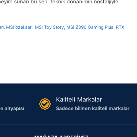
eyim sunan bu seri, teknik donanımın nostaljiyle
rı
,
MSI özel seri
,
MSI Toy Story
,
MSI Z890 Gaming Plus
,
RTX
Kaliteli Markalar
 altyapısı
Sadece bilinen kaliteli markalar