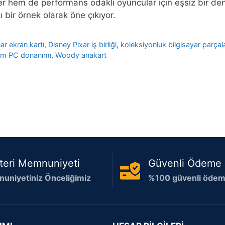
er hem de performans odaklı oyuncular için eşsiz bir den
 bir örnek olarak öne çıkıyor.
ar ekran kartı
,
Disney Pixar iş birliği
,
koleksiyonluk bilgisayar parçala
etim PC donanımı
,
Woody anakart
teri Memnuniyeti
Güvenli Ödeme
uniyetiniz Önceliğimiz
%100 güvenli ödeme