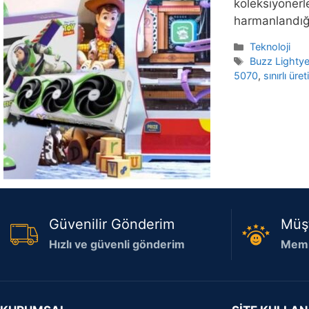
koleksiyonerl
harmanlandığı
Kategoriler
Teknoloji
Etiketler
Buzz Lightye
5070
,
sınırlı ür
Güvenilir Gönderim
Müş
Hızlı ve güvenli gönderim
Memn