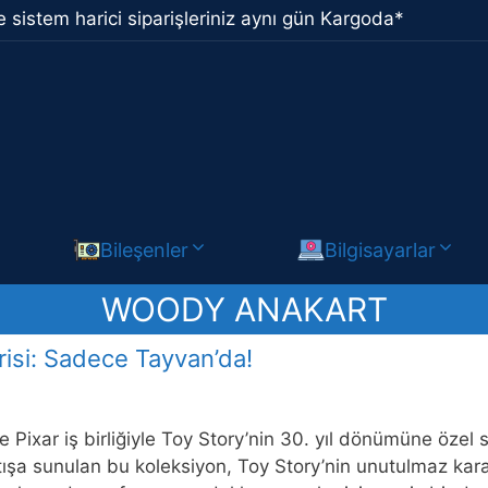
 sistem harici siparişleriniz aynı gün Kargoda*
Bileşenler
Bilgisayarlar
WOODY ANAKART
isi: Sadece Tayvan’da!
 Pixar iş birliğiyle Toy Story’nin 30. yıl dönümüne özel s
ışa sunulan bu koleksiyon, Toy Story’nin unutulmaz kara