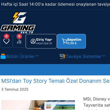
İçeriğe
Hafta içi Saat 14:00'a kadar ödemesi onaylanan tavsiye
atla
0
0
Giriş Yap
Sepetim
▾
veya üye ol
0,00
₺
Bütün Ürünler
Tavsiye Sistemler
MSI’dan Toy Story Temalı Özel Donanım Ser
3 Temmuz 2025
MSI, Disney ve
Tayvan’da sat