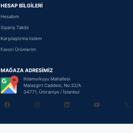
HESAP BİLGİLERİ
Hesabım
Sipariş Takibi
Karşılaştırma listem
Favori Ürünlerim
MAĞAZA ADRESİMİZ
Ihlamurkuyu Mahallesi
Malazgirt Caddesi, No:32/A
34771, Ümraniye / İstanbul
facebook
instagram
linkedin
youtube
X