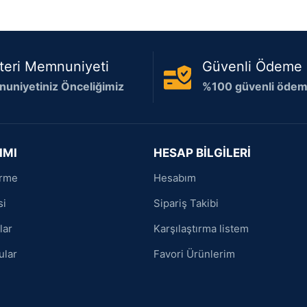
teri Memnuniyeti
Güvenli Ödeme
uniyetiniz Önceliğimiz
%100 güvenli ödeme
IMI
HESAP BİLGİLERİ
irme
Hesabım
si
Sipariş Takibi
lar
Karşılaştırma listem
ular
Favori Ürünlerim