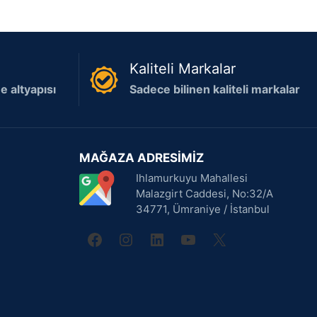
Kaliteli Markalar
 altyapısı
Sadece bilinen kaliteli markalar
MAĞAZA ADRESİMİZ
Ihlamurkuyu Mahallesi
Malazgirt Caddesi, No:32/A
34771, Ümraniye / İstanbul
facebook
instagram
linkedin
youtube
X