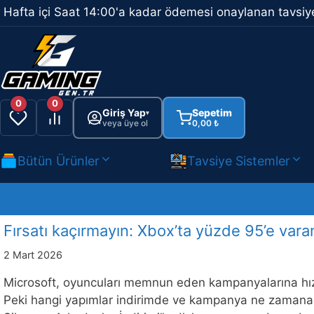
İçeriğe
Hafta içi Saat 14:00'a kadar ödemesi onaylanan tavsiye
atla
0
0
Giriş Yap
Sepetim
▾
veya üye ol
0,00
₺
Bütün Ürünler
Tavsiye Sistemler
Fırsatı kaçırmayın: Xbox’ta yüzde 95’e varan
2 Mart 2026
Microsoft, oyuncuları memnun eden kampanyalarına hız 
Peki hangi yapımlar indirimde ve kampanya ne zamana k