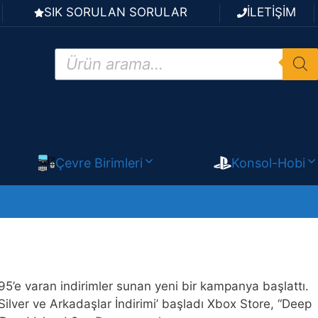
SIK SORULAN SORULAR
İLETİŞİM
Products
search
Çevre Birimleri
Konsol-Hobi
’e varan indirimler sunan yeni bir kampanya başlattı.
lver ve Arkadaşlar İndirimi’ başladı Xbox Store, “Deep