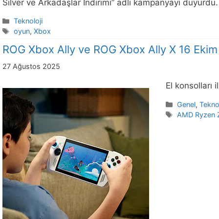
Silver ve Arkadaşlar İndirimi” adlı kampanyayı duyur
Kategoriler
Teknoloji
Etiketler
oyun
,
Xbox
ROG Xbox Ally ve ROG Xbox Ally X 16 Ekim 
27 Ağustos 2025
El konsolları
Kategoriler
Genel
,
Teknol
Etiketler
AMD Ryzen 