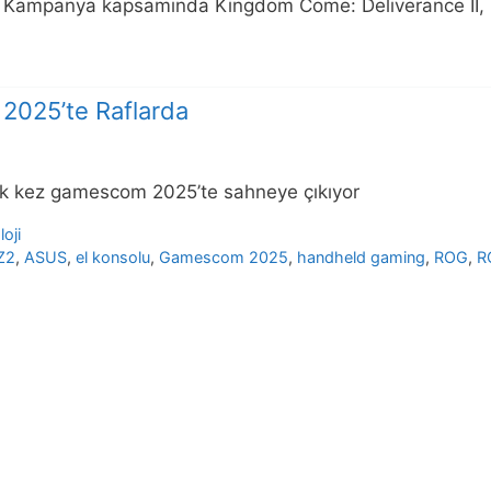
du. Kampanya kapsamında Kingdom Come: Deliverance II,
2025’te Raflarda
 ilk kez gamescom 2025’te sahneye çıkıyor
oji
Z2
,
ASUS
,
el konsolu
,
Gamescom 2025
,
handheld gaming
,
ROG
,
R