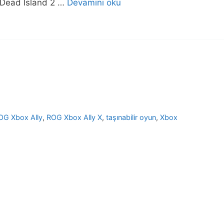
 Dead Island 2 …
Devamını oku
OG Xbox Ally
,
ROG Xbox Ally X
,
taşınabilir oyun
,
Xbox