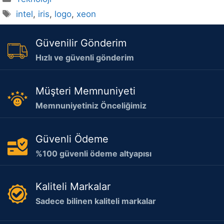
Etiketler
intel
,
iris
,
logo
,
xeon
Güvenilir Gönderim
Hızlı ve güvenli gönderim
Müşteri Memnuniyeti
Memnuniyetiniz Önceliğimiz
Güvenli Ödeme
%100 güvenli ödeme altyapısı
Kaliteli Markalar
Sadece bilinen kaliteli markalar