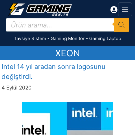
İçeriğe
atla
Products
search
Tavsiye Sistem
-
Gaming Monitör
-
Gaming Laptop
XEON
Intel 14 yıl aradan sonra logosunu
değiştirdi.
4 Eylül 2020