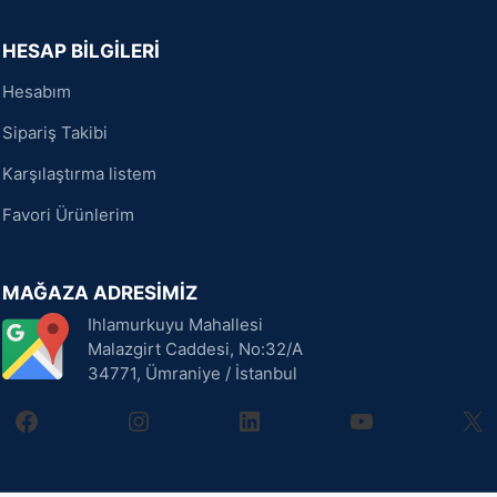
HESAP BİLGİLERİ
Hesabım
Sipariş Takibi
Karşılaştırma listem
Favori Ürünlerim
MAĞAZA ADRESİMİZ
Ihlamurkuyu Mahallesi
Malazgirt Caddesi, No:32/A
34771, Ümraniye / İstanbul
facebook
instagram
linkedin
youtube
X