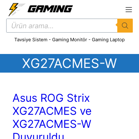
İçeriğe
atla
Products
search
Tavsiye Sistem
-
Gaming Monitör
-
Gaming Laptop
XG27ACMES-W
Asus ROG Strix
XG27ACMES ve
XG27ACMES-W
Duyuruldu