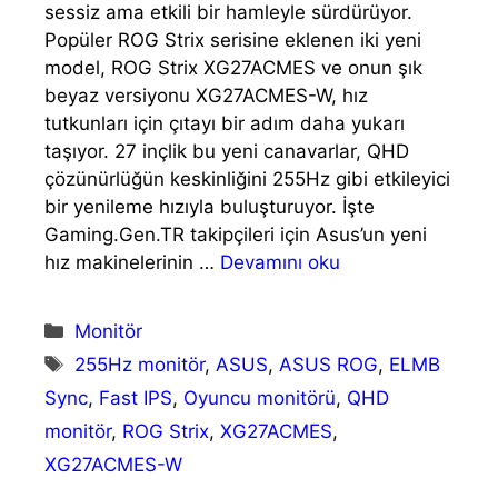
sessiz ama etkili bir hamleyle sürdürüyor.
Popüler ROG Strix serisine eklenen iki yeni
model, ROG Strix XG27ACMES ve onun şık
beyaz versiyonu XG27ACMES-W, hız
tutkunları için çıtayı bir adım daha yukarı
taşıyor. 27 inçlik bu yeni canavarlar, QHD
çözünürlüğün keskinliğini 255Hz gibi etkileyici
bir yenileme hızıyla buluşturuyor. İşte
Gaming.Gen.TR takipçileri için Asus’un yeni
hız makinelerinin …
Devamını oku
Kategoriler
Monitör
Etiketler
255Hz monitör
,
ASUS
,
ASUS ROG
,
ELMB
Sync
,
Fast IPS
,
Oyuncu monitörü
,
QHD
monitör
,
ROG Strix
,
XG27ACMES
,
XG27ACMES-W