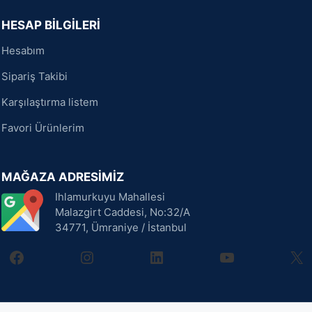
HESAP BİLGİLERİ
Hesabım
Sipariş Takibi
Karşılaştırma listem
Favori Ürünlerim
MAĞAZA ADRESİMİZ
Ihlamurkuyu Mahallesi
Malazgirt Caddesi, No:32/A
34771, Ümraniye / İstanbul
facebook
instagram
linkedin
youtube
X