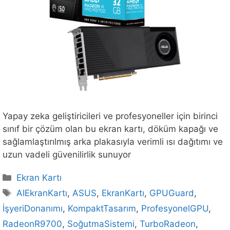
Yapay zeka geliştiricileri ve profesyoneller için birinci
sınıf bir çözüm olan bu ekran kartı, döküm kapağı ve
sağlamlaştırılmış arka plakasıyla verimli ısı dağıtımı ve
uzun vadeli güvenilirlik sunuyor
Kategoriler
Ekran Kartı
Etiketler
AIEkranKartı
,
ASUS
,
EkranKartı
,
GPUGuard
,
İşyeriDonanımı
,
KompaktTasarım
,
ProfesyonelGPU
,
RadeonR9700
,
SoğutmaSistemi
,
TurboRadeon
,