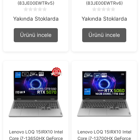
(83JE00EWTRv5)
(83JE00EWTRv6)
0
0
Yakında Stoklarda
Yakında Stoklarda
o
o
u
u
t
t
Ürünü incele
Ürünü incele
o
o
f
f
5
5
Lenovo LOQ 15IRX10 Intel
Lenovo LOQ 15IRX10 Intel
Core i7-13650HX GeForce
Core i7-13700HX GeForce