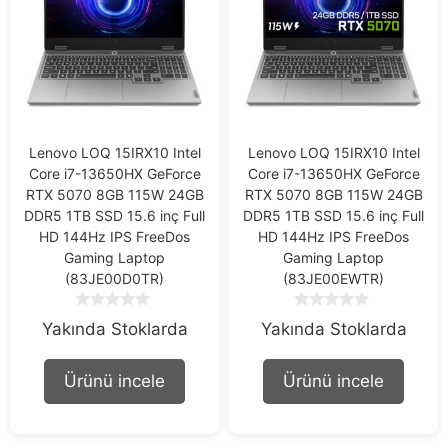
Lenovo LOQ 15IRX10 Intel
Lenovo LOQ 15IRX10 Intel
Core i7-13650HX GeForce
Core i7-13650HX GeForce
RTX 5070 8GB 115W 24GB
RTX 5070 8GB 115W 24GB
DDR5 1TB SSD 15.6 inç Full
DDR5 1TB SSD 15.6 inç Full
HD 144Hz IPS FreeDos
HD 144Hz IPS FreeDos
Gaming Laptop
Gaming Laptop
(83JE00D0TR)
(83JE00EWTR)
0
0
Yakında Stoklarda
Yakında Stoklarda
o
o
u
u
t
t
Ürünü incele
Ürünü incele
o
o
f
f
5
5