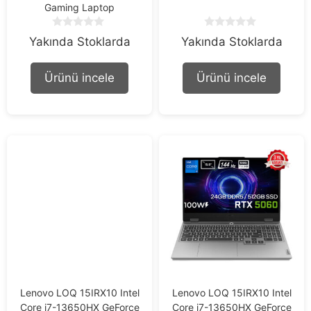
Gaming Laptop
0
0
Yakında Stoklarda
Yakında Stoklarda
o
o
u
u
t
t
Ürünü incele
Ürünü incele
o
o
f
f
5
5
Lenovo LOQ 15IRX10 Intel
Lenovo LOQ 15IRX10 Intel
Core i7-13650HX GeForce
Core i7-13650HX GeForce