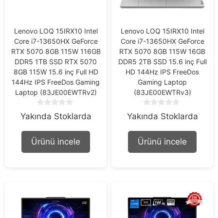
Lenovo LOQ 15IRX10 Intel
Lenovo LOQ 15IRX10 Intel
Core i7-13650HX GeForce
Core i7-13650HX GeForce
RTX 5070 8GB 115W 116GB
RTX 5070 8GB 115W 16GB
DDR5 1TB SSD RTX 5070
DDR5 2TB SSD 15.6 inç Full
8GB 115W 15.6 inç Full HD
HD 144Hz IPS FreeDos
144Hz IPS FreeDos Gaming
Gaming Laptop
Laptop (83JE00EWTRv2)
(83JE00EWTRv3)
0
0
Yakında Stoklarda
Yakında Stoklarda
o
o
u
u
t
t
Ürünü incele
Ürünü incele
o
o
f
f
5
5