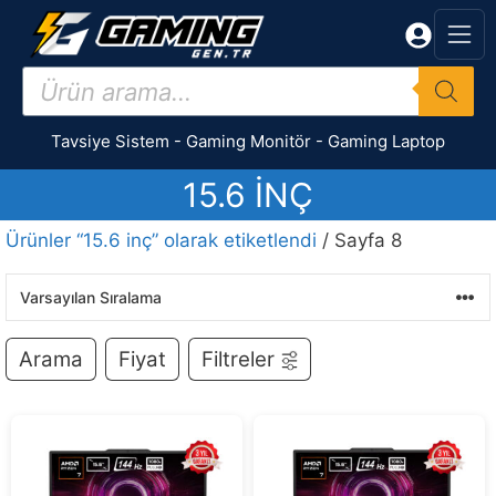
İçeriğe
atla
Products
search
Tavsiye Sistem
-
Gaming Monitör
-
Gaming Laptop
15.6 INÇ
Ürünler “15.6 inç” olarak etiketlendi
/ Sayfa 8
Arama
Fiyat
Filtreler