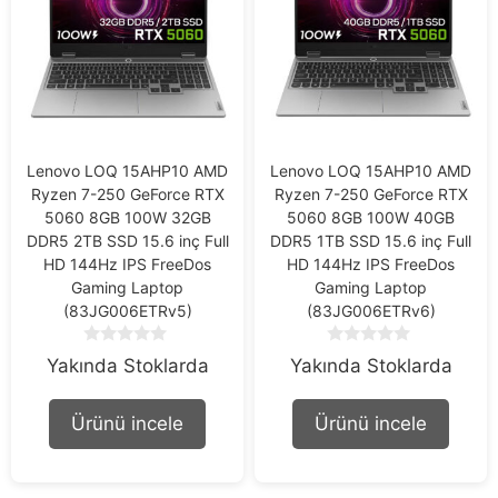
Lenovo LOQ 15AHP10 AMD
Lenovo LOQ 15AHP10 AMD
Ryzen 7-250 GeForce RTX
Ryzen 7-250 GeForce RTX
5060 8GB 100W 32GB
5060 8GB 100W 40GB
DDR5 2TB SSD 15.6 inç Full
DDR5 1TB SSD 15.6 inç Full
HD 144Hz IPS FreeDos
HD 144Hz IPS FreeDos
Gaming Laptop
Gaming Laptop
(83JG006ETRv5)
(83JG006ETRv6)
0
0
Yakında Stoklarda
Yakında Stoklarda
o
o
u
u
t
t
Ürünü incele
Ürünü incele
o
o
f
f
5
5