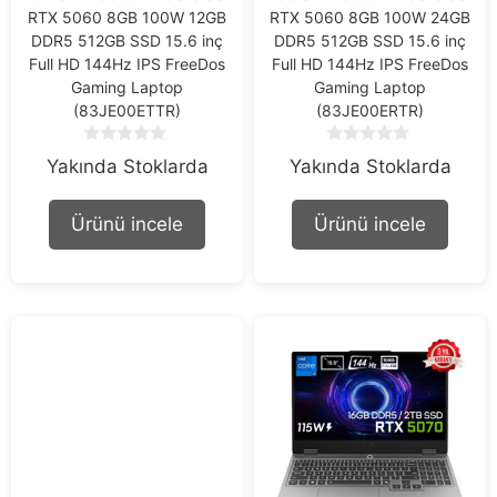
RTX 5060 8GB 100W 12GB
RTX 5060 8GB 100W 24GB
DDR5 512GB SSD 15.6 inç
DDR5 512GB SSD 15.6 inç
Full HD 144Hz IPS FreeDos
Full HD 144Hz IPS FreeDos
Gaming Laptop
Gaming Laptop
(83JE00ETTR)
(83JE00ERTR)
0
0
Yakında Stoklarda
Yakında Stoklarda
o
o
u
u
t
t
Ürünü incele
Ürünü incele
o
o
f
f
5
5