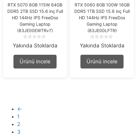
RTX 5070 8GB 115W 64GB
RTX 5060 8GB 100W 16GB
DDR5 2TB SSD 15.6 inç Full
DDR5 1TB SSD 15.6 inç Full
HD 144Hz IPS FreeDos
HD 144Hz IPS FreeDos
Gaming Laptop
Gaming Laptop
(83JE00EWTRv7)
(83JE00LFTR)
0
0
Yakında Stoklarda
Yakında Stoklarda
o
o
u
u
t
t
Ürünü incele
Ürünü incele
o
o
f
f
5
5
←
1
2
3