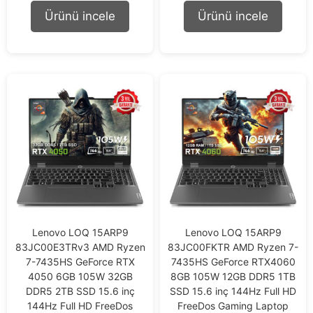
t
t
Ürünü incele
Ürünü incele
o
o
f
f
5
5
Lenovo LOQ 15ARP9
Lenovo LOQ 15ARP9
83JC00E3TRv3 AMD Ryzen
83JC00FKTR AMD Ryzen 7-
7-7435HS GeForce RTX
7435HS GeForce RTX4060
4050 6GB 105W 32GB
8GB 105W 12GB DDR5 1TB
DDR5 2TB SSD 15.6 inç
SSD 15.6 inç 144Hz Full HD
144Hz Full HD FreeDos
FreeDos Gaming Laptop