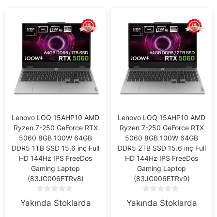
Lenovo LOQ 15AHP10 AMD
Lenovo LOQ 15AHP10 AMD
Ryzen 7-250 GeForce RTX
Ryzen 7-250 GeForce RTX
5060 8GB 100W 64GB
5060 8GB 100W 64GB
DDR5 1TB SSD 15.6 inç Full
DDR5 2TB SSD 15.6 inç Full
HD 144Hz IPS FreeDos
HD 144Hz IPS FreeDos
Gaming Laptop
Gaming Laptop
(83JG006ETRv8)
(83JG006ETRv9)
0
0
Yakında Stoklarda
Yakında Stoklarda
o
o
u
u