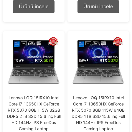
t
t
Ürünü incele
Ürünü incele
o
o
f
f
5
5
Lenovo LOQ 15IRX10 Intel
Lenovo LOQ 15IRX10 Intel
Core i7-13650HX GeForce
Core i7-13650HX GeForce
RTX 5070 8GB 115W 32GB
RTX 5070 8GB 115W 64GB
DDR5 2TB SSD 15.6 inç Full
DDR5 1TB SSD 15.6 inç Full
HD 144Hz IPS FreeDos
HD 144Hz IPS FreeDos
Gaming Laptop
Gaming Laptop