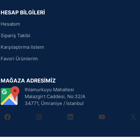
HESAP BİLGİLERİ
Hesabım
Sipariş Takibi
Karşılaştırma listem
Favori Ürünlerim
MAĞAZA ADRESİMİZ
Ihlamurkuyu Mahallesi
Malazgirt Caddesi, No:32/A
34771, Ümraniye / İstanbul
facebook
instagram
linkedin
youtube
X