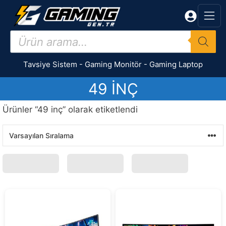
İçeriğe
atla
Products
search
Tavsiye Sistem
-
Gaming Monitör
-
Gaming Laptop
49 INÇ
Ürünler “49 inç” olarak etiketlendi