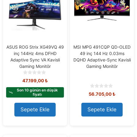
ASUS ROG Strix XG49VQ 49
MSI MPG 491CQP QD-OLED
inç 144Hz 4ms DFHD
49 inç 144 Hz 0.03ms
Adaptive Sync VA Kavisli
DQHD Adaptive-Sync Kavisli
Gaming Monitör
Gaming Monitör
0
47.199,00
₺
o
u
Son 10 günün en düşük
0
56.705,00
₺
t
fiyatı
o
o
u
f
t
Sepete Ekle
Sepete Ekle
5
o
f
5