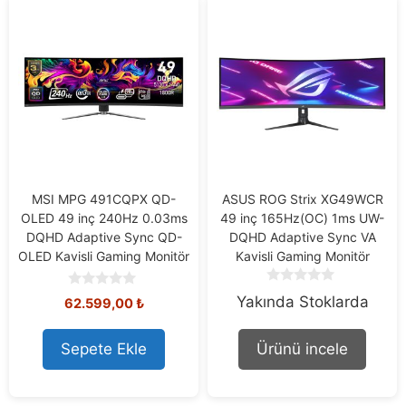
MSI MPG 491CQPX QD-
ASUS ROG Strix XG49WCR
OLED 49 inç 240Hz 0.03ms
49 inç 165Hz(OC) 1ms UW-
DQHD Adaptive Sync QD-
DQHD Adaptive Sync VA
OLED Kavisli Gaming Monitör
Kavisli Gaming Monitör
0
0
Yakında Stoklarda
62.599,00
₺
o
o
u
u
t
t
Sepete Ekle
Ürünü incele
o
o
f
f
5
5