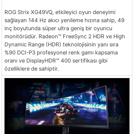
ROG Strix XG49VQ, etkileyici oyun deneyimi
sağlayan 144 Hz akıcı yenileme hızına sahip, 49
inç boyutunda süper ultra geniş bir oyuncu
monitörüdür. Radeon™ FreeSync 2 HDR ve High
Dynamic Range (HDR) teknolojisinin yanı sıra
%90 DCI-P3 profesyonel renk gamı kapsama
oranı ve DisplayHDR™ 400 sertifikası gibi
özelliklere de sahiptir.