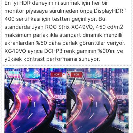
En iyi HDR deneyimini sunmak için her bir
monitör piyasaya sürülmeden önce DisplayHDR™
400 sertifikası için testten geçiriliyor. Bu
standarda uyan ROG Strix XG49VQ, 450 cd/m2
maksimum parlaklıkla standart dinamik menzilli
ekranlardan %50 daha parlak görüntüler veriyor.
XG49VQ ayrıca DCI-P3 renk gamının %90’ını ve
yüksek kontrast performansı sunuyor.