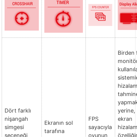
Birden 
monitö
kullanıl
sisteml
hizalam
tahmin
yapma
Dört farklı
yerine,
nişangah
FPS
ekran
Ekranın sol
simgesi
sayacıyla
hizala
tarafına
seçeneği
oyunun
özelliği