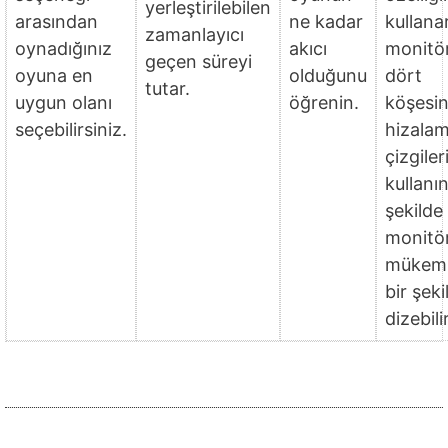
yerleştirilebilen
arasından
ne kadar
kullana
zamanlayıcı
oynadığınız
akıcı
monitör
geçen süreyi
oyuna en
olduğunu
dört
tutar.
uygun olanı
öğrenin.
köşesin
seçebilirsiniz.
hizala
çizgiler
kullanı
şekilde
monitör
mükem
bir şeki
dizebili