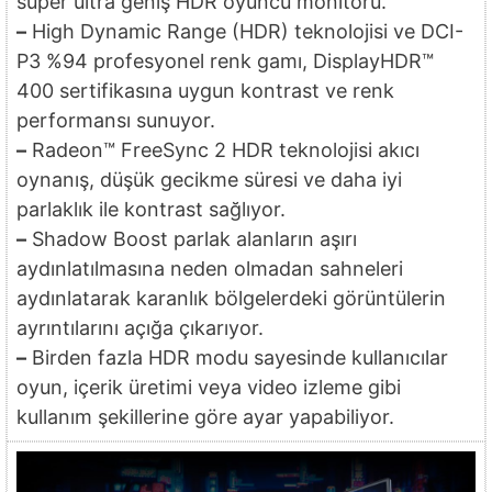
süper ultra geniş HDR oyuncu monitörü.
–
High Dynamic Range (HDR) teknolojisi ve DCI-
P3 %94 profesyonel renk gamı, DisplayHDR™
400 sertifikasına uygun kontrast ve renk
performansı sunuyor.
–
Radeon™ FreeSync 2 HDR teknolojisi akıcı
oynanış, düşük gecikme süresi ve daha iyi
parlaklık ile kontrast sağlıyor.
–
Shadow Boost parlak alanların aşırı
aydınlatılmasına neden olmadan sahneleri
aydınlatarak karanlık bölgelerdeki görüntülerin
ayrıntılarını açığa çıkarıyor.
–
Birden fazla HDR modu sayesinde kullanıcılar
oyun, içerik üretimi veya video izleme gibi
kullanım şekillerine göre ayar yapabiliyor.