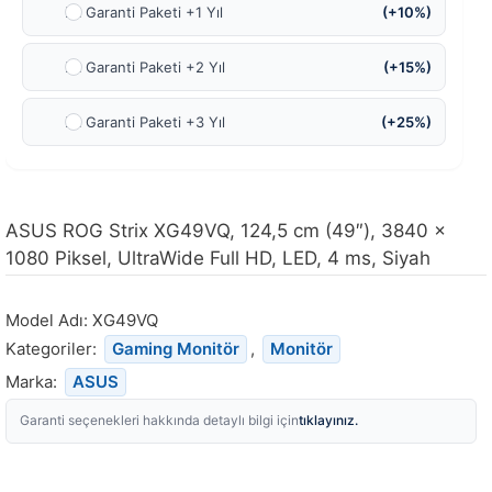
Ek Garanti Paketi +1 Yıl
(+10%)
Ek Garanti Paketi +2 Yıl
(+15%)
Ek Garanti Paketi +3 Yıl
(+25%)
ASUS ROG Strix XG49VQ, 124,5 cm (49″), 3840 x
1080 Piksel, UltraWide Full HD, LED, 4 ms, Siyah
Model Adı:
XG49VQ
Kategoriler:
Gaming Monitör
,
Monitör
Marka:
ASUS
tıklayınız.
Garanti seçenekleri hakkında detaylı bilgi için