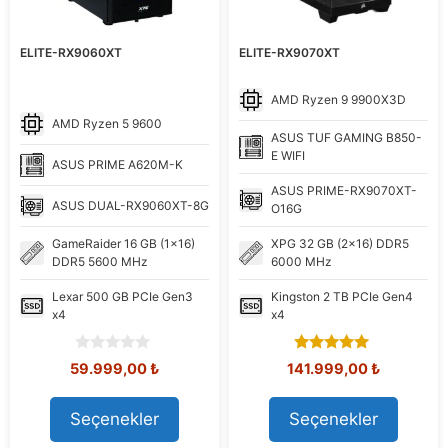
ELITE-RX9060XT
ELITE-RX9070XT
AMD
Ryzen 9 9900X3D
AMD
Ryzen 5 9600
ASUS
TUF GAMING B850-
E WIFI
ASUS
PRIME A620M-K
ASUS
PRIME-RX9070XT-
ASUS
DUAL-RX9060XT-8G
O16G
GameRaider
16 GB (1x16)
XPG
32 GB (2x16) DDR5
DDR5 5600 MHz
6000 MHz
Lexar
500 GB PCIe Gen3
Kingston
2 TB PCIe Gen4
x4
x4
0
5.00
Orijinal
Şu
Orijinal
Şu
59.999,00
₺
141.999,00
₺
o
out of 5
fiyat:
andaki
fiyat:
andaki
u
58.894,29 ₺.
fiyat:
152.389,40 ₺.
fiyat:
t
Seçenekler
Seçenekler
59.999,00 ₺.
141.999,0
o
f