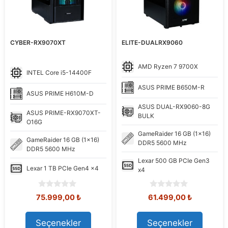
CYBER-RX9070XT
ELITE-DUALRX9060
AMD
Ryzen 7 9700X
INTEL
Core i5-14400F
ASUS
PRIME B650M-R
ASUS
PRIME H610M-D
ASUS
DUAL-RX9060-8G
ASUS
PRIME-RX9070XT-
BULK
O16G
GameRaider
16 GB (1x16)
GameRaider
16 GB (1x16)
DDR5 5600 MHz
DDR5 5600 MHz
Lexar
500 GB PCIe Gen3
Lexar
1 TB PCIe Gen4 x4
x4
0
0
Orijinal
Şu
Orijinal
Şu
75.999,00
₺
61.499,00
₺
o
o
fiyat:
andaki
fiyat:
andaki
u
u
89.164,79 ₺.
fiyat:
62.651,77 ₺.
fiyat:
t
t
Seçenekler
Seçenekler