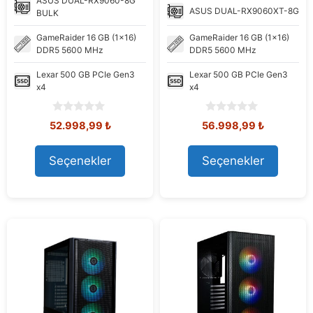
ASUS
DUAL-RX9060-8G
ASUS
DUAL-RX9060XT-8G
BULK
GameRaider
16 GB (1x16)
GameRaider
16 GB (1x16)
DDR5 5600 MHz
DDR5 5600 MHz
Lexar
500 GB PCIe Gen3
Lexar
500 GB PCIe Gen3
x4
x4
0
0
Orijinal
Şu
Orijinal
Şu
52.998,99
₺
56.998,99
₺
o
o
fiyat:
andaki
fiyat:
andaki
u
u
53.405,92 ₺.
fiyat:
56.455,46 ₺.
fiyat:
t
t
Seçenekler
Seçenekler
52.998,99 ₺.
56.998,99
o
o
f
f
5
5