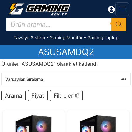
İçeriğe
atla
Products
search
Tavsiye Sistem
-
Gaming Monitör
-
Gaming Laptop
ASUSAMDQ2
Ürünler “ASUSAMDQ2” olarak etiketlendi
Arama
Fiyat
Filtreler