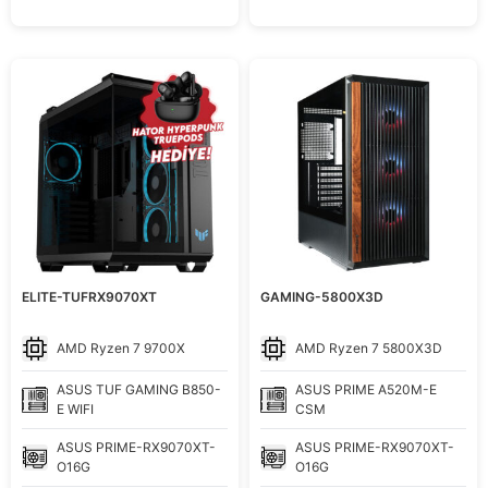
5
ELITE-TUFRX9070XT
GAMING-5800X3D
AMD
Ryzen 7 9700X
AMD
Ryzen 7 5800X3D
ASUS
TUF GAMING B850-
ASUS
PRIME A520M-E
E WIFI
CSM
ASUS
PRIME-RX9070XT-
ASUS
PRIME-RX9070XT-
O16G
O16G