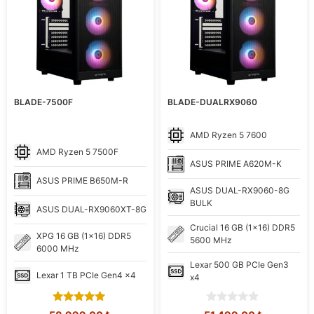
BLADE-7500F
BLADE-DUALRX9060
AMD
Ryzen 5 7600
AMD
Ryzen 5 7500F
ASUS
PRIME A620M-K
ASUS
PRIME B650M-R
ASUS
DUAL-RX9060-8G
BULK
ASUS
DUAL-RX9060XT-8G
Crucial
16 GB (1x16) DDR5
XPG
16 GB (1x16) DDR5
5600 MHz
6000 MHz
Lexar
500 GB PCIe Gen3
Lexar
1 TB PCIe Gen4 x4
x4
5.00
0