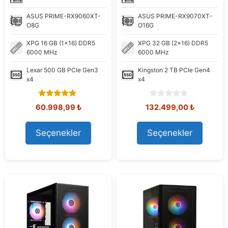
ASUS
PRIME-RX9060XT-
ASUS
PRIME-RX9070XT-
O8G
O16G
XPG
16 GB (1x16) DDR5
XPG
32 GB (2x16) DDR5
6000 MHz
6000 MHz
Lexar
500 GB PCIe Gen3
Kingston
2 TB PCIe Gen4
x4
x4
5.00
0
Orijinal
Şu
Orijinal
Şu
60.998,99
₺
132.499,00
₺
out of 5
o
fiyat:
andaki
fiyat:
andaki
u
61.591,93 ₺.
fiyat:
142.270,84 ₺.
fiyat:
t
Seçenekler
Seçenekler
60.998,99 ₺.
132.499,
o
f
5