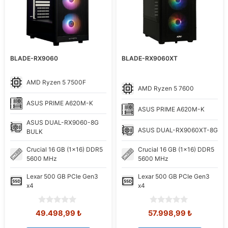
BLADE-RX9060
BLADE-RX9060XT
AMD
Ryzen 5 7500F
AMD
Ryzen 5 7600
ASUS
PRIME A620M-K
ASUS
PRIME A620M-K
ASUS
DUAL-RX9060-8G
ASUS
DUAL-RX9060XT-8G
BULK
Crucial
16 GB (1x16) DDR5
Crucial
16 GB (1x16) DDR5
5600 MHz
5600 MHz
Lexar
500 GB PCIe Gen3
Lexar
500 GB PCIe Gen3
x4
x4
0
0
Orijinal
Şu
Orijinal
Şu
49.498,99
₺
57.998,99
₺
o
o
fiyat:
andaki
fiyat:
andaki
u
u