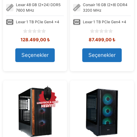
Lexar
48 GB (2x24) DDR5
Corsair
16 GB (2x8) DDR4
7600 MHz
3200 MHz
Lexar
1 TB PCIe Gen4 x4
Lexar
1 TB PCIe Gen4 x4
0
0
Orijinal
Şu
Orijinal
Şu
128.499,00
₺
87.499,00
₺
o
o
fiyat:
andaki
fiyat:
andaki
u
u
158.762,32 ₺.
fiyat:
104.094,84 ₺.
fiyat:
t
t
Seçenekler
Seçenekler
128.499,00 ₺.
87.499,00
o
o
f
f
5
5