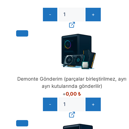
-
+
Demonte Gönderim (parçalar birleştirilmez, ayrı
ayrı kutularında gönderilir)
+
0,00
₺
-
+