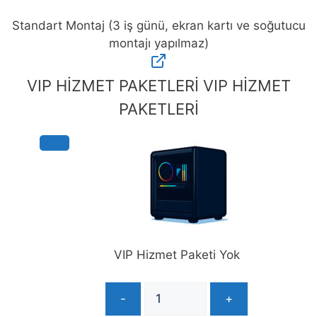
Standart Montaj (3 iş günü, ekran kartı ve soğutucu
montajı yapılmaz)
Standart
Montaj
VIP HİZMET PAKETLERİ
VIP HİZMET
(3
PAKETLERİ
iş
günü,
ekran
kartı
ve
soğutucu
montajı
yapılmaz)
adet
VIP Hizmet Paketi Yok
-
+