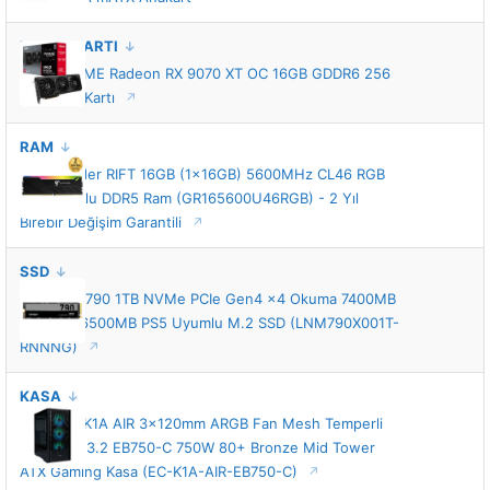
EKRAN KARTI
ASUS PRIME Radeon RX 9070 XT OC 16GB GDDR6 256
Bit Ekran Kartı
RAM
GameRaider RIFT 16GB (1x16GB) 5600MHz CL46 RGB
Soğutuculu DDR5 Ram (GR165600U46RGB) - 2 Yıl
Birebir Değişim Garantili
SSD
Lexar NM790 1TB NVMe PCIe Gen4 x4 Okuma 7400MB
– Yazma 6500MB PS5 Uyumlu M.2 SSD (LNM790X001T-
RNNNG)
KASA
Enermax K1A AIR 3x120mm ARGB Fan Mesh Temperli
Cam USB 3.2 EB750-C 750W 80+ Bronze Mid Tower
ATX Gaming Kasa (EC-K1A-AIR-EB750-C)