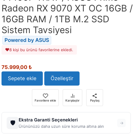
Radeon RX 9070 XT OC 16GB /
16GB RAM / 1TB M.2 SSD
Sistem Tavsiyesi
Powered by ASUS
8 kişi bu ürünü favorilerine ekledi.
Orijinal
Şu
75.999,00
₺
fiyat:
andaki
89.164,79 ₺.
fiyat:
Sepete ekle
Özelleştir
75.999,00 ₺.
Favorilere ekle
Karşılaştır
Paylaş
Ekstra Garanti Seçenekleri
🛡️
→
Ürününüzü daha uzun süre koruma altına alın