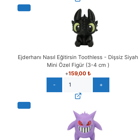
Ejderhanı Nasıl Eğitirsin Toothless - Dişsiz Siyah
Mini Özel Figür (3-4 cm )
+
159,00
₺
-
+