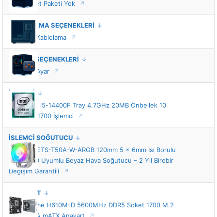
VIP Hizmet Paketi Yok
KABLOLAMA SEÇENEKLERİ
Standart Kablolama
TUNING SEÇENEKLERİ
Standart Ayar
İŞLEMCİ
Intel Core i5-14400F Tray 4.7GHz 20MB Önbellek 10
Çekirdek 1700 İşlemci
İŞLEMCİ SOĞUTUCU
Enermax ETS-T50A-W-ARGB 120mm 5 x 6mm Isı Borulu
Intel-AMD Uyumlu Beyaz Hava Soğutucu – 2 Yıl Birebir
Değişim Garantili
ANAKART
ASUS Prime H610M-D 5600MHz DDR5 Soket 1700 M.2
HDMI VGA mATX Anakart