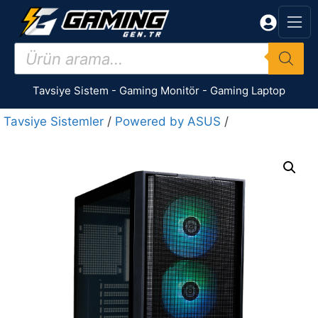
İçeriğe
atla
Products
search
Tavsiye Sistem
-
Gaming Monitör
-
Gaming Laptop
Tavsiye Sistemler
/
Powered by ASUS
/