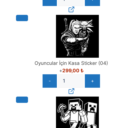
Oyuncular İçin Kasa Sticker (04)
+
299,00
₺
-
+