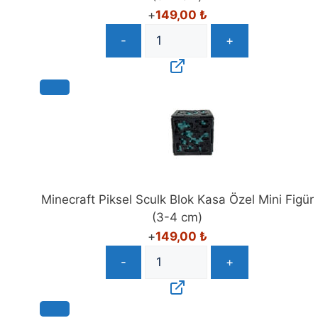
+
149,00
₺
-
+
Minecraft Piksel Sculk Blok Kasa Özel Mini Figür
(3-4 cm)
+
149,00
₺
-
+