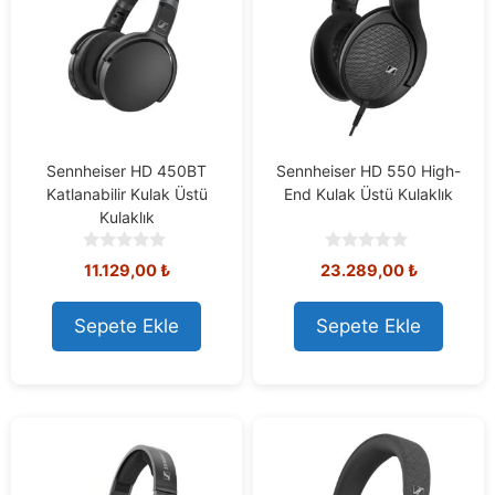
Sennheiser HD 450BT
Sennheiser HD 550 High-
Katlanabilir Kulak Üstü
End Kulak Üstü Kulaklık
Kulaklık
0
0
11.129,00
₺
23.289,00
₺
o
o
u
u
t
t
Sepete Ekle
Sepete Ekle
o
o
f
f
5
5