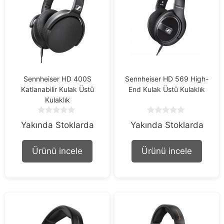
Sennheiser HD 400S
Sennheiser HD 569 High-
Katlanabilir Kulak Üstü
End Kulak Üstü Kulaklık
Kulaklık
0
0
Yakında Stoklarda
Yakında Stoklarda
o
o
u
u
t
t
Ürünü incele
Ürünü incele
o
o
f
f
5
5