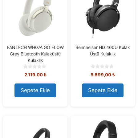
FANTECH WH07A GO FLOW
Sennheiser HD 400U Kulak
Grey Bluetooth Kulaküstü
Üstü Kulaklık
Kulaklık
0
0
2.119,00
₺
5.899,00
₺
o
o
u
u
t
t
Sepete Ekle
Sepete Ekle
o
o
f
f
5
5