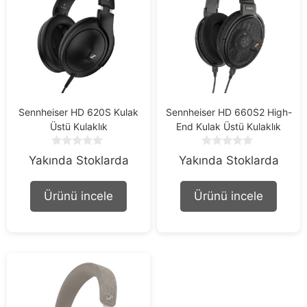
Sennheiser HD 620S Kulak
Sennheiser HD 660S2 High-
Üstü Kulaklık
End Kulak Üstü Kulaklık
0
0
Yakında Stoklarda
Yakında Stoklarda
o
o
u
u
t
t
Ürünü incele
Ürünü incele
o
o
f
f
5
5