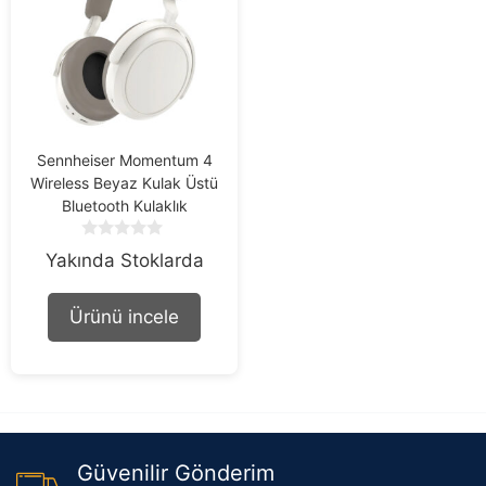
Sennheiser Momentum 4
Wireless Beyaz Kulak Üstü
Bluetooth Kulaklık
0
Yakında Stoklarda
o
u
t
Ürünü incele
o
f
5
Güvenilir Gönderim