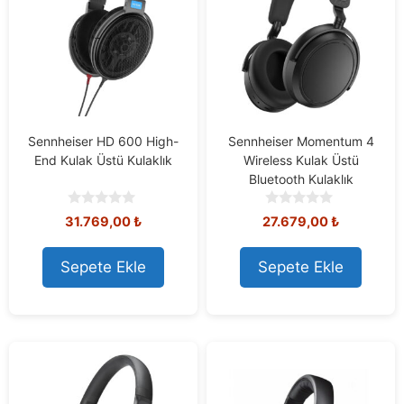
Sennheiser HD 600 High-
Sennheiser Momentum 4
End Kulak Üstü Kulaklık
Wireless Kulak Üstü
Bluetooth Kulaklık
0
0
31.769,00
₺
27.679,00
₺
o
o
u
u
t
t
Sepete Ekle
Sepete Ekle
o
o
f
f
5
5