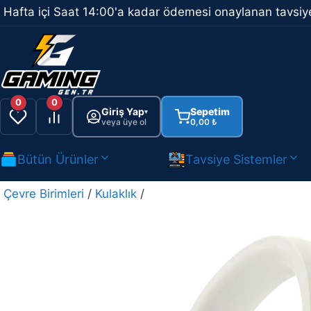
İçeriğe
Hafta içi Saat 14:00'a kadar ödemesi onaylanan tavsiye
atla
0
0
Giriş Yap
Sepetim
▾
veya üye ol
0,00
₺
Bütün Ürünler
Tavsiye Sistemler
Çevre Birimleri
/
Kulaklık
/