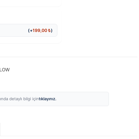
(+
199,00
₺
)
FLOW
tıklayınız.
nda detaylı bilgi için