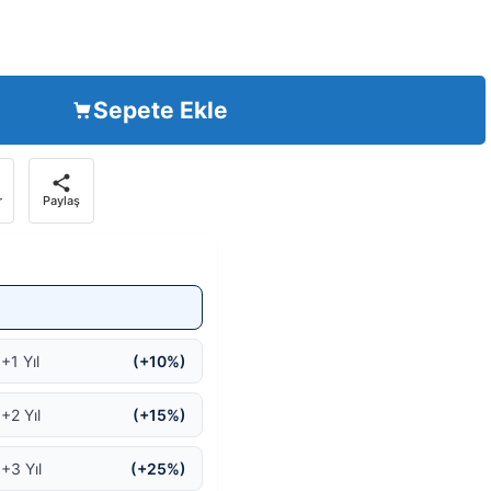
Sepete Ekle
r
Paylaş
+1 Yıl
(+10%)
+2 Yıl
(+15%)
 +3 Yıl
(+25%)