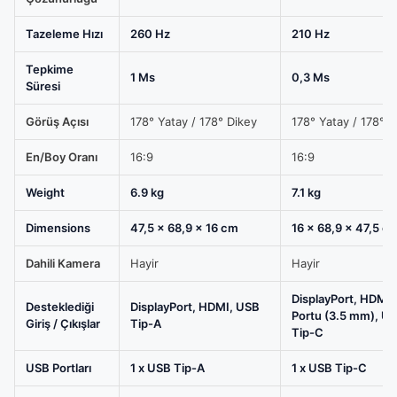
IPS
Gaming
Tazeleme Hızı
260 Hz
210 Hz
Monitör
Tepkime
için
1 Ms
0,3 Ms
Süresi
karşılaştırma
tablosu
Görüş Açısı
178° Yatay / 178° Dikey
178° Yatay / 178° D
En/Boy Oranı
16:9
16:9
Weight
6.9 kg
7.1 kg
Dimensions
47,5 × 68,9 × 16 cm
16 × 68,9 × 47,5 c
Dahili Kamera
Hayir
Hayir
DisplayPort, HDMI,
Desteklediği
DisplayPort, HDMI, USB
Portu (3.5 mm), U
Giriş / Çıkışlar
Tip-A
Tip-C
USB Portları
1 x USB Tip-A
1 x USB Tip-C