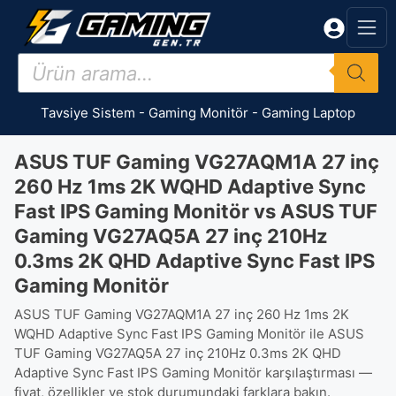
İçeriğe
atla
Products
search
Tavsiye Sistem
-
Gaming Monitör
-
Gaming Laptop
ASUS TUF Gaming VG27AQM1A 27 inç
260 Hz 1ms 2K WQHD Adaptive Sync
Fast IPS Gaming Monitör vs ASUS TUF
Gaming VG27AQ5A 27 inç 210Hz
0.3ms 2K QHD Adaptive Sync Fast IPS
Gaming Monitör
ASUS TUF Gaming VG27AQM1A 27 inç 260 Hz 1ms 2K
WQHD Adaptive Sync Fast IPS Gaming Monitör ile ASUS
TUF Gaming VG27AQ5A 27 inç 210Hz 0.3ms 2K QHD
Adaptive Sync Fast IPS Gaming Monitör karşılaştırması —
fiyat, özellikler ve stok durumundaki farklara bakın.