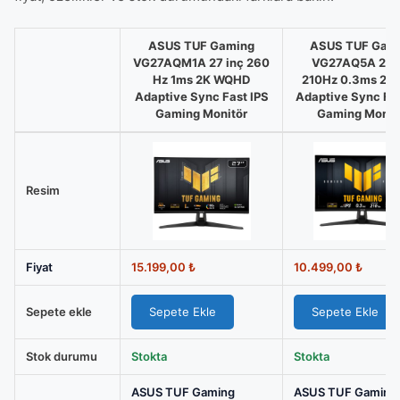
ASUS TUF Gaming
ASUS TUF Gam
VG27AQM1A 27 inç 260
VG27AQ5A 27 i
Hz 1ms 2K WQHD
210Hz 0.3ms 2K
Adaptive Sync Fast IPS
Adaptive Sync Fas
Gaming Monitör
Gaming Monit
ASUS
TUF
Gaming
Resim
VG27AQM1A
27
inç
Fiyat
15.199,00
₺
10.499,00
₺
260
Hz
Sepete ekle
Sepete Ekle
Sepete Ekle
1ms
2K
Stok durumu
Stokta
Stokta
WQHD
Adaptive
ASUS TUF Gaming
ASUS TUF Gaming