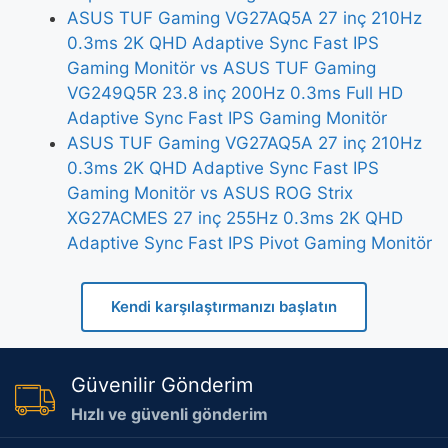
ASUS TUF Gaming VG27AQ5A 27 inç 210Hz
0.3ms 2K QHD Adaptive Sync Fast IPS
Gaming Monitör vs ASUS TUF Gaming
VG249Q5R 23.8 inç 200Hz 0.3ms Full HD
Adaptive Sync Fast IPS Gaming Monitör
ASUS TUF Gaming VG27AQ5A 27 inç 210Hz
0.3ms 2K QHD Adaptive Sync Fast IPS
Gaming Monitör vs ASUS ROG Strix
XG27ACMES 27 inç 255Hz 0.3ms 2K QHD
Adaptive Sync Fast IPS Pivot Gaming Monitör
Kendi karşılaştırmanızı başlatın
Güvenilir Gönderim
Hızlı ve güvenli gönderim