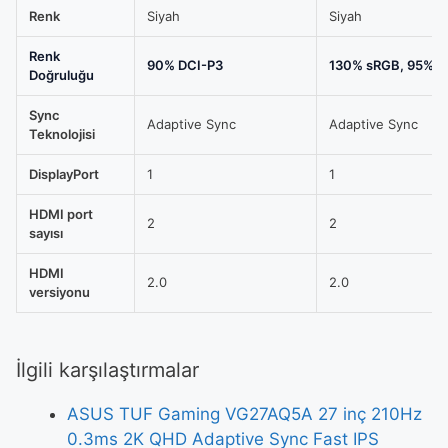
Renk
Siyah
Siyah
Renk
90% DCI-P3
130% sRGB, 95% D
Doğruluğu
Sync
Adaptive Sync
Adaptive Sync
Teknolojisi
DisplayPort
1
1
HDMI port
2
2
sayısı
HDMI
2.0
2.0
versiyonu
İlgili karşılaştırmalar
ASUS TUF Gaming VG27AQ5A 27 inç 210Hz
0.3ms 2K QHD Adaptive Sync Fast IPS