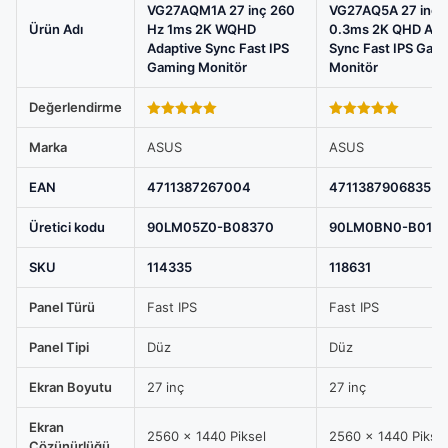
Sync
VG27AQM1A 27 inç 260
VG27AQ5A 27 inç 
Ürün Adı
Hz 1ms 2K WQHD
0.3ms 2K QHD Ada
Fast
Adaptive Sync Fast IPS
Sync Fast IPS Gam
IPS
Gaming Monitör
Monitör
Gaming
Değerlendirme
Monitör,
5.00
out of
5.00
out of
ASUS
5
5
Marka
ASUS
ASUS
TUF
Gaming
EAN
4711387267004
4711387906835
VG27AQ5A
Üretici kodu
90LM05Z0-B08370
90LM0BN0-B0137
27
inç
SKU
114335
118631
210Hz
Panel Türü
Fast IPS
Fast IPS
0.3ms
2K
Panel Tipi
Düz
Düz
QHD
Adaptive
Ekran Boyutu
27 inç
27 inç
Sync
Ekran
Fast
2560 x 1440 Piksel
2560 x 1440 Piksel
Çözünürlüğü