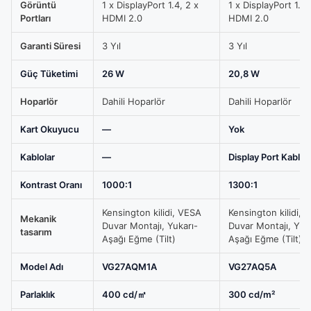
Görüntü
1 x DisplayPort 1.4, 2 x
1 x DisplayPort 1.4,
Portları
HDMI 2.0
HDMI 2.0
Garanti Süresi
3 Yıl
3 Yıl
Güç Tüketimi
26 W
20,8 W
Hoparlör
Dahili Hoparlör
Dahili Hoparlör
Kart Okuyucu
—
Yok
Kablolar
—
Display Port Kablo
Kontrast Oranı
1000:1
1300:1
Kensington kilidi, VESA
Kensington kilidi, 
Mekanik
Duvar Montajı, Yukarı-
Duvar Montajı, Yuk
tasarım
Aşağı Eğme (Tilt)
Aşağı Eğme (Tilt)
Model Adı
VG27AQM1A
VG27AQ5A
Parlaklık
400 cd/㎡
300 cd/m²