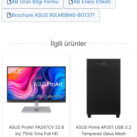
AB Ürün Bilgi Formu
AB Enerji Etiketi
Brochure ASUS 90LM0BN0-B01371
İlgili ürünler
ASUS ProArt PA247CV 23.8
ASUS Prime AP201 USB 3.2
inç 75Hz 5ms Full HD
Tempered Glass Mesh