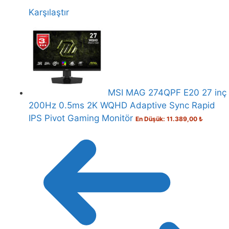
Karşılaştır
MSI MAG 274QPF E20 27 inç
200Hz 0.5ms 2K WQHD Adaptive Sync Rapid
IPS Pivot Gaming Monitör
En Düşük:
11.389,00
₺