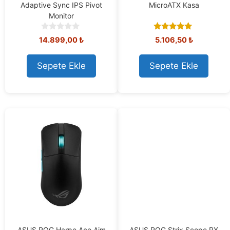
Adaptive Sync IPS Pivot
MicroATX Kasa
Monitor
0
5.00
14.899,00
₺
5.106,50
₺
o
out of 5
u
t
Sepete Ekle
Sepete Ekle
o
f
5
ASUS ROG Harpe Ace Aim
ASUS ROG Strix Scope RX