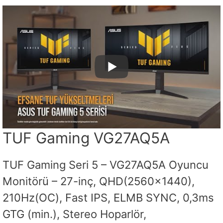
TUF Gaming VG27AQ5A
TUF Gaming Seri 5 – VG27AQ5A Oyuncu
Monitörü – 27-inç, QHD(2560×1440),
210Hz(OC), Fast IPS, ELMB SYNC, 0,3ms
GTG (min.), Stereo Hoparlör,