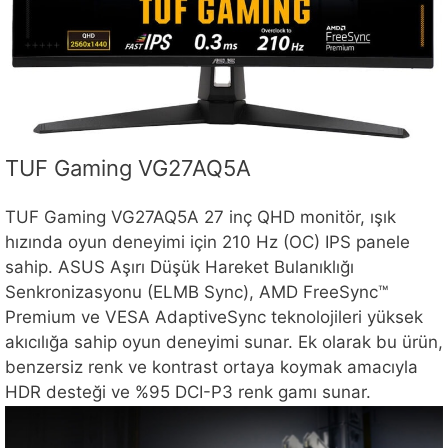
TUF Gaming VG27AQ5A
TUF Gaming VG27AQ5A 27 inç QHD monitör, ışık
hızında oyun deneyimi için 210 Hz (OC) IPS panele
sahip. ASUS Aşırı Düşük Hareket Bulanıklığı
Senkronizasyonu (ELMB Sync), AMD FreeSync™
Premium ve VESA AdaptiveSync teknolojileri yüksek
akıcılığa sahip oyun deneyimi sunar. Ek olarak bu ürün,
benzersiz renk ve kontrast ortaya koymak amacıyla
HDR desteği ve %95 DCI-P3 renk gamı sunar.