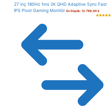
27 inç 180Hz 1ms 2K QHD Adaptive Sync Fast
IPS Pivot Gaming Monitör
En Düşük:
12.799,00
₺
4.93
out of
5