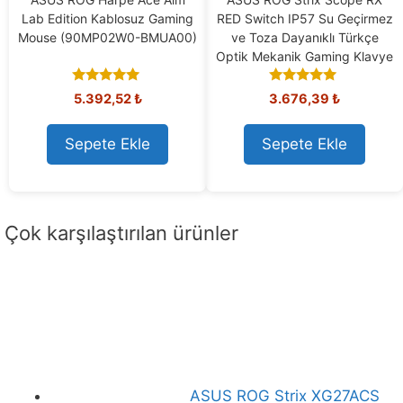
Lab Edition Kablosuz Gaming
RED Switch IP57 Su Geçirmez
Mouse (90MP02W0-BMUA00)
ve Toza Dayanıklı Türkçe
Optik Mekanik Gaming Klavye
5.00
4.94
5.392,52
₺
3.676,39
₺
out of 5
out of 5
Sepete Ekle
Sepete Ekle
Çok karşılaştırılan ürünler
ASUS ROG Strix XG27ACS