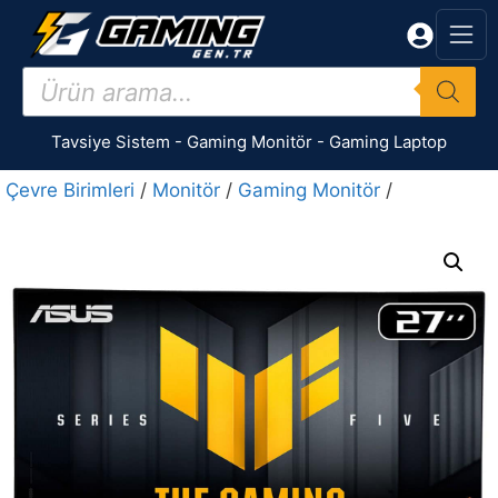
İçeriğe
atla
Products
search
Tavsiye Sistem
-
Gaming Monitör
-
Gaming Laptop
Çevre Birimleri
/
Monitör
/
Gaming Monitör
/