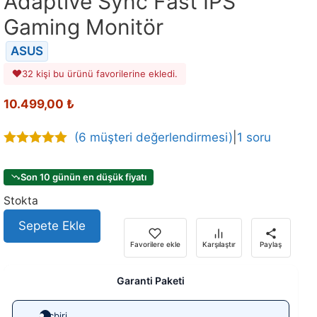
Adaptive Sync Fast IPS
Gaming Monitör
ASUS
32 kişi bu ürünü favorilerine ekledi.
10.499,00
₺
(
6
müşteri değerlendirmesi)
|
1 soru
5.00
out of
5
Son 10 günün en düşük fiyatı
Stokta
Sepete Ekle
Favorilere ekle
Karşılaştır
Paylaş
Garanti Paketi
Hiçbiri