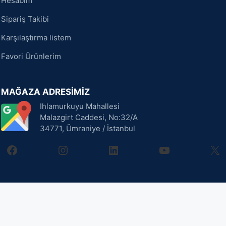
Hesabım
Sipariş Takibi
Karşılaştırma listem
Favori Ürünlerim
MAĞAZA ADRESİMİZ
Ihlamurkuyu Mahallesi
Malazgirt Caddesi, No:32/A
34771, Ümraniye / İstanbul
facebook
instagram
linkedin
youtube
X