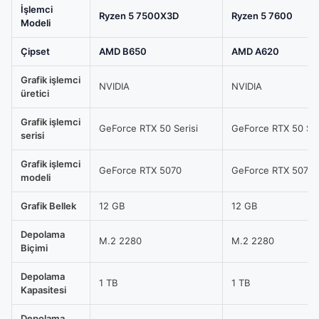
KAYAALP
İşlemci
Ryzen 5 7500X3D
Ryzen 5 7600
Modeli
/
AMD
Çipset
AMD B650
AMD A620
Ryzen
5
Grafik işlemci
NVIDIA
NVIDIA
üretici
7600
TRAY
Grafik işlemci
GeForce RTX 50 Serisi
GeForce RTX 50 Ser
/
serisi
ASUS
Grafik işlemci
DUAL
GeForce RTX 5070
GeForce RTX 5070
modeli
GeForce
RTX
Grafik Bellek
12 GB
12 GB
5070
Depolama
OC
M.2 2280
M.2 2280
Biçimi
12GB
/
Depolama
1 TB
1 TB
Kapasitesi
16GB
RAM
Depolama