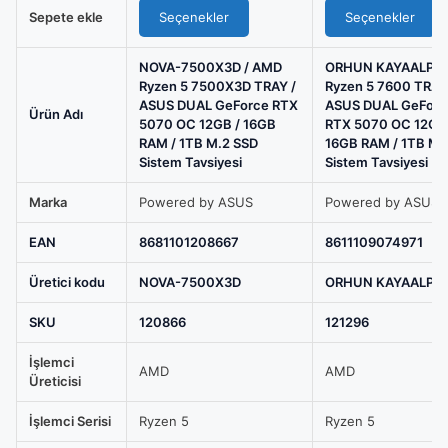
fiyat:
fiyat:
/
Sepete ekle
Seçenekler
Seçenekler
78.499,00 ₺.
73.999
ASUS
DUAL
NOVA-7500X3D / AMD
ORHUN KAYAALP /
GeForce
Ryzen 5 7500X3D TRAY /
Ryzen 5 7600 TRAY
ASUS DUAL GeForce RTX
ASUS DUAL GeForc
RTX
Ürün Adı
5070 OC 12GB / 16GB
RTX 5070 OC 12GB 
5070
RAM / 1TB M.2 SSD
16GB RAM / 1TB M.
OC
Sistem Tavsiyesi
Sistem Tavsiyesi
12GB
Marka
Powered by ASUS
Powered by ASUS
/
16GB
EAN
8681101208667
8611109074971
RAM
/
Üretici kodu
NOVA-7500X3D
ORHUN KAYAALP
1TB
SKU
120866
121296
M.2
SSD
İşlemci
AMD
AMD
Sistem
Üreticisi
Tavsiyesi,
İşlemci Serisi
Ryzen 5
Ryzen 5
ORHUN