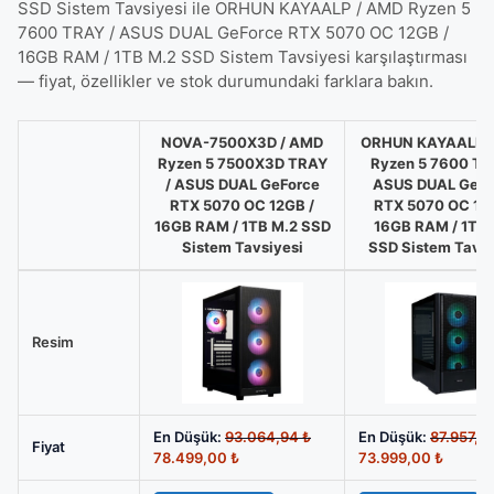
SSD Sistem Tavsiyesi ile ORHUN KAYAALP / AMD Ryzen 5
7600 TRAY / ASUS DUAL GeForce RTX 5070 OC 12GB /
16GB RAM / 1TB M.2 SSD Sistem Tavsiyesi karşılaştırması
— fiyat, özellikler ve stok durumundaki farklara bakın.
NOVA-7500X3D / AMD
ORHUN KAYAALP 
Ryzen 5 7500X3D TRAY
Ryzen 5 7600 TR
/ ASUS DUAL GeForce
ASUS DUAL GeFo
RTX 5070 OC 12GB /
RTX 5070 OC 12G
16GB RAM / 1TB M.2 SSD
16GB RAM / 1TB 
Sistem Tavsiyesi
SSD Sistem Tavsi
NOVA-
7500X3D
/
Resim
AMD
Ryzen
5
Orijinal
En Düşük:
93.064,94
₺
En Düşük:
87.957,0
7500X3D
Fiyat
Şu
fiyat:
Şu
78.499,00
₺
73.999,00
₺
TRAY
andaki
93.064,94 ₺.
andaki