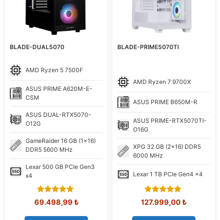
BLADE-DUAL5070
BLADE-PRIME5070TI
AMD
Ryzen 5 7500F
AMD
Ryzen 7 9700X
ASUS
PRIME A620M-E-
CSM
ASUS
PRIME B650M-R
ASUS
DUAL-RTX5070-
ASUS
PRIME-RTX5070TI-
O12G
O16G
GameRaider
16 GB (1x16)
XPG
32 GB (2x16) DDR5
DDR5 5600 MHz
6000 MHz
Lexar
500 GB PCIe Gen3
Lexar
1 TB PCIe Gen4 x4
x4
5.00
5.00
Orijinal
Şu
Orijinal
Şu
69.498,99
₺
127.999,00
₺
out of 5
out of 5
fiyat:
andaki
fiyat:
andaki