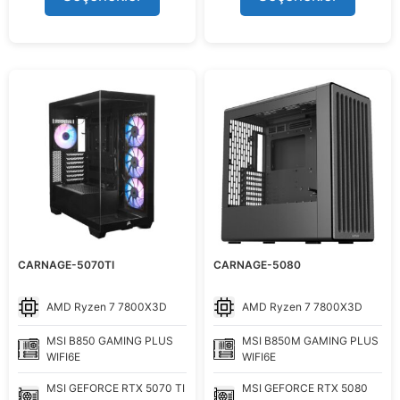
289.998,99 ₺.
102.999,0
o
f
5
CARNAGE-5070TI
CARNAGE-5080
AMD
Ryzen 7 7800X3D
AMD
Ryzen 7 7800X3D
MSI
B850 GAMING PLUS
MSI
B850M GAMING PLUS
WIFI6E
WIFI6E
MSI
GEFORCE RTX 5070 TI
MSI
GEFORCE RTX 5080