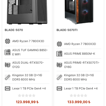
BLADE-5070
BLADE-5070TI
AMD
Ryzen 7 7800X3D
AMD
Ryzen 7 7800X3D
ASUS
TUF GAMING B850-
ASUS
PRIME B850M-K
E WIFI
ASUS
DUAL-RTX5070-
ASUS
PRIME-RTX5070TI-
O12G
O16G
Kingston
32 GB (2x16)
Kingston
32 GB (2x16)
DDR5 6000 MHz
DDR5 6000 MHz
Lexar
1 TB PCIe Gen4 x4
Lexar
1 TB PCIe Gen4 x4
0
0
Orijinal
Şu
Orijinal
Şu
123.998,99
₺
133.999,00
₺
o
o