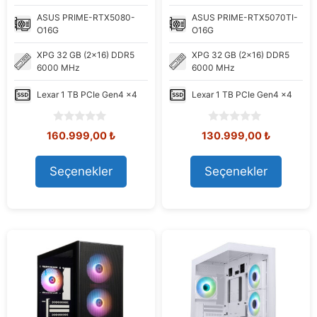
ASUS
PRIME-RTX5080-
ASUS
PRIME-RTX5070TI-
O16G
O16G
XPG
32 GB (2x16) DDR5
XPG
32 GB (2x16) DDR5
6000 MHz
6000 MHz
Lexar
1 TB PCIe Gen4 x4
Lexar
1 TB PCIe Gen4 x4
0
0
Orijinal
Şu
Orijinal
Şu
160.999,00
₺
130.999,00
₺
o
o
fiyat:
andaki
fiyat:
andaki
u
u
168.960,73 ₺.
fiyat:
149.176,40 ₺.
fiyat:
t
t
Seçenekler
Seçenekler
160.999,00 ₺.
130.999,
o
o
f
f
5
5