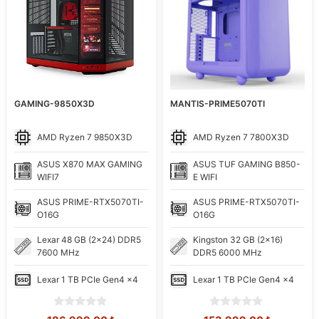
GAMING-9850X3D
MANTIS-PRIME5070TI
AMD
Ryzen 7 9850X3D
AMD
Ryzen 7 7800X3D
ASUS
X870 MAX GAMING
ASUS
TUF GAMING B850-
WIFI7
E WIFI
ASUS
PRIME-RTX5070TI-
ASUS
PRIME-RTX5070TI-
O16G
O16G
Lexar
48 GB (2x24) DDR5
Kingston
32 GB (2x16)
7600 MHz
DDR5 6000 MHz
Lexar
1 TB PCIe Gen4 x4
Lexar
1 TB PCIe Gen4 x4
0
0