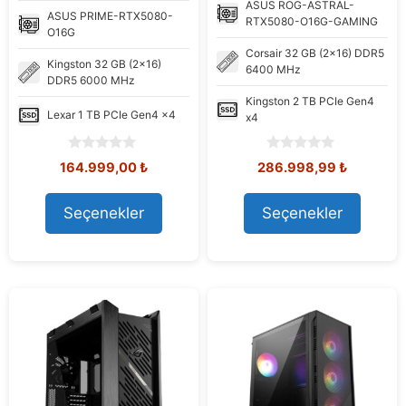
ASUS
ROG-ASTRAL-
ASUS
PRIME-RTX5080-
RTX5080-O16G-GAMING
O16G
Corsair
32 GB (2x16) DDR5
Kingston
32 GB (2x16)
6400 MHz
DDR5 6000 MHz
Kingston
2 TB PCIe Gen4
Lexar
1 TB PCIe Gen4 x4
x4
0
0
Orijinal
Şu
Orijinal
Şu
164.999,00
₺
286.998,99
₺
o
o
fiyat:
andaki
fiyat:
andaki
u
u
172.344,20 ₺.
fiyat:
299.487,47 ₺.
fiyat:
t
t
Seçenekler
Seçenekler
164.999,00 ₺.
286.998,
o
o
f
f
5
5