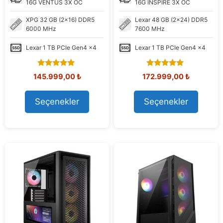
16G VENTUS 3X OC
16G INSPIRE 3X OC
XPG
32 GB (2x16) DDR5
Lexar
48 GB (2x24) DDR5
6000 MHz
7600 MHz
Lexar
1 TB PCIe Gen4 x4
Lexar
1 TB PCIe Gen4 x4
5.00
4.86
Orijinal
Şu
Orijinal
Şu
145.999,00
₺
172.999,00
₺
out of 5
out of 5
fiyat:
andaki
fiyat:
andaki
154.024,19 ₺.
fiyat:
198.643,50 ₺.
fiyat:
Seçenekler
Seçenekler
145.999,00 ₺.
172.999,