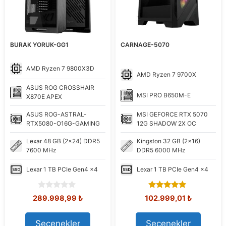
BURAK YORUK-GG1
CARNAGE-5070
AMD
Ryzen 7 9800X3D
AMD
Ryzen 7 9700X
ASUS
ROG CROSSHAIR
MSI
PRO B650M-E
X870E APEX
ASUS
ROG-ASTRAL-
MSI
GEFORCE RTX 5070
RTX5080-O16G-GAMING
12G SHADOW 2X OC
Lexar
48 GB (2x24) DDR5
Kingston
32 GB (2x16)
7600 MHz
DDR5 6000 MHz
Lexar
1 TB PCIe Gen4 x4
Lexar
1 TB PCIe Gen4 x4
0
5.00
Orijinal
Şu
Orijinal
Şu
289.998,99
₺
102.999,01
₺
o
out of 5
fiyat:
andaki
fiyat:
andaki
u
317.536,66 ₺.
fiyat:
114.066,38 ₺.
fiyat:
t
Seçenekler
Seçenekler