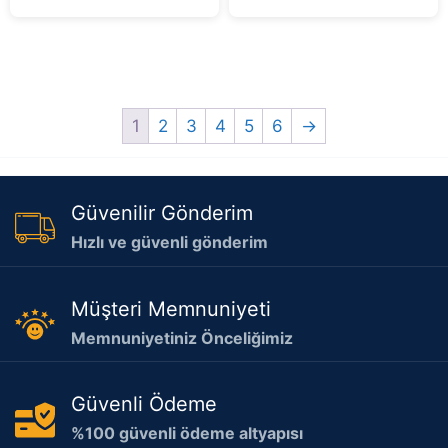
5
1
2
3
4
5
6
→
Güvenilir Gönderim
Hızlı ve güvenli gönderim
Müşteri Memnuniyeti
Memnuniyetiniz Önceliğimiz
Güvenli Ödeme
%100 güvenli ödeme altyapısı