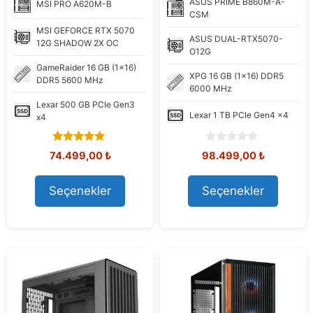
ASUS
PRIME B860M-A-
MSI
PRO A620M-B
CSM
MSI
GEFORCE RTX 5070
ASUS
DUAL-RTX5070-
12G SHADOW 2X OC
O12G
GameRaider
16 GB (1x16)
XPG
16 GB (1x16) DDR5
DDR5 5600 MHz
6000 MHz
Lexar
500 GB PCIe Gen3
Lexar
1 TB PCIe Gen4 x4
x4
5.00
0
Orijinal
Şu
Orijinal
Şu
74.499,00
₺
98.499,00
₺
out of 5
o
fiyat:
andaki
fiyat:
andaki
u
80.291,15 ₺.
fiyat:
108.576,92 ₺.
fiyat:
t
Seçenekler
Seçenekler
74.499,00 ₺.
98.499,00
o
f
5