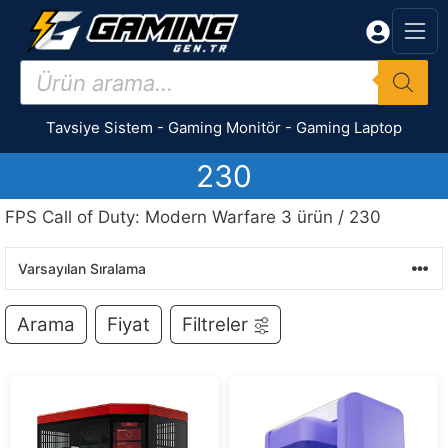
İçeriğe
atla
Products
search
Tavsiye Sistem
-
Gaming Monitör
-
Gaming Laptop
230
FPS Call of Duty: Modern Warfare 3 ürün / 230
Arama
Fiyat
Filtreler