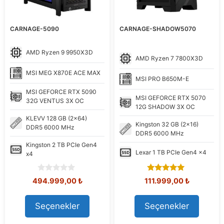
CARNAGE-5090
CARNAGE-SHADOW5070
AMD
Ryzen 9 9950X3D
AMD
Ryzen 7 7800X3D
MSI
MEG X870E ACE MAX
MSI
PRO B650M-E
MSI
GEFORCE RTX 5090
MSI
GEFORCE RTX 5070
32G VENTUS 3X OC
12G SHADOW 3X OC
KLEVV
128 GB (2x64)
Kingston
32 GB (2x16)
DDR5 6000 MHz
DDR5 6000 MHz
Kingston
2 TB PCIe Gen4
Lexar
1 TB PCIe Gen4 x4
x4
0
5.00
Orijinal
Şu
Orijinal
Şu
494.999,00
₺
111.999,00
₺
o
out of 5
fiyat:
andaki
fiyat:
andaki
u
575.243,58 ₺.
fiyat:
118.293,52 ₺.
fiyat:
t
Seçenekler
Seçenekler
494.999,00 ₺.
111.999,0
o
f