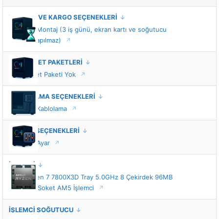
MONTAJ VE KARGO SEÇENEKLERİ
Standart Montaj (3 iş günü, ekran kartı ve soğutucu
montajı yapılmaz)
VIP HİZMET PAKETLERİ
VIP Hizmet Paketi Yok
KABLOLAMA SEÇENEKLERİ
Standart Kablolama
TUNING SEÇENEKLERİ
Standart Ayar
İŞLEMCİ
AMD Ryzen 7 7800X3D Tray 5.0GHz 8 Çekirdek 96MB
Önbellek Soket AM5 İşlemci
İŞLEMCİ SOĞUTUCU