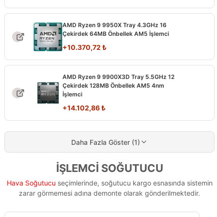
AMD Ryzen 9 9950X Tray 4.3GHz 16
Çekirdek 64MB Önbellek AM5 İşlemci
+
10.370,72
₺
AMD Ryzen 9 9900X3D Tray 5.5GHz 12
Çekirdek 128MB Önbellek AM5 4nm
İşlemci
+
14.102,86
₺
Daha Fazla Göster (1)
İŞLEMCİ SOĞUTUCU
Hava Soğutucu
seçimlerinde, soğutucu kargo esnasında sistemin
zarar görmemesi adına demonte olarak gönderilmektedir.