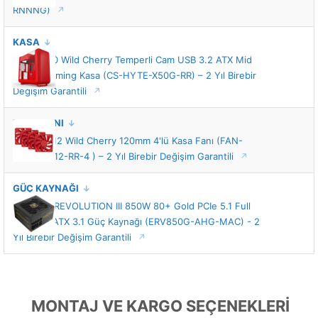
RNNNG)
KASA
HYTE X50 Wild Cherry Temperli Cam USB 3.2 ATX Mid
Tower Gaming Kasa (CS-HYTE-X50G-RR) – 2 Yıl Birebir
Değişim Garantili
KASA FANI
HYTE FA12 Wild Cherry 120mm 4'lü Kasa Fanı (FAN-
HYTE-FA12-RR-4 ) – 2 Yıl Birebir Değişim Garantili
GÜÇ KAYNAĞI
Enermax REVOLUTION III 850W 80+ Gold PCIe 5.1 Full
Modüler ATX 3.1 Güç Kaynağı (ERV850G-AHG-MAC) - 2
Yıl Birebir Değişim Garantili
MONTAJ VE KARGO SEÇENEKLERİ