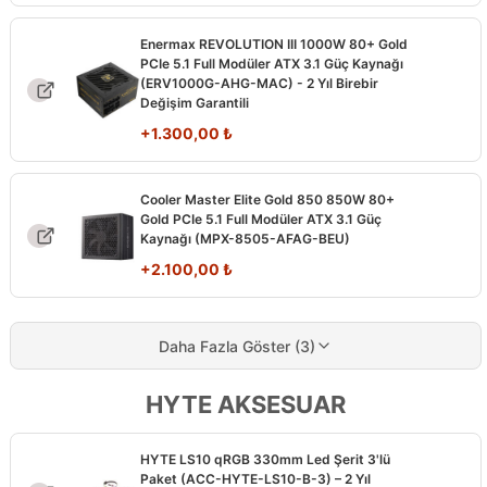
Enermax REVOLUTION III 1000W 80+ Gold
PCIe 5.1 Full Modüler ATX 3.1 Güç Kaynağı
(ERV1000G-AHG-MAC) - 2 Yıl Birebir
Değişim Garantili
+
1.300,00
₺
Cooler Master Elite Gold 850 850W 80+
Gold PCIe 5.1 Full Modüler ATX 3.1 Güç
Kaynağı (MPX-8505-AFAG-BEU)
+
2.100,00
₺
Daha Fazla Göster (3)
HYTE AKSESUAR
HYTE LS10 qRGB 330mm Led Şerit 3'lü
Paket (ACC-HYTE-LS10-B-3) – 2 Yıl