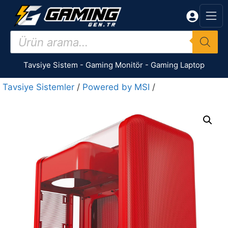
İçeriğe
atla
Products
search
Tavsiye Sistem
-
Gaming Monitör
-
Gaming Laptop
Tavsiye Sistemler
/
Powered by MSI
/