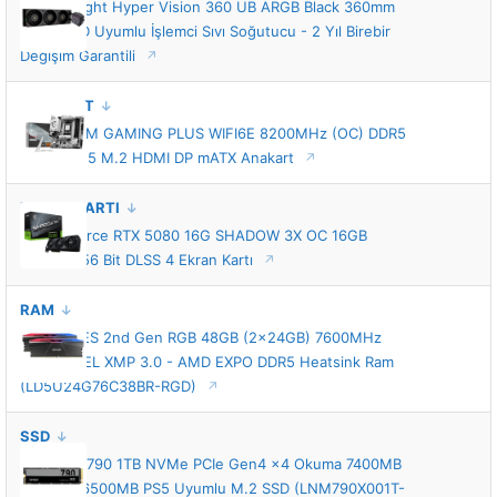
Thermalright Hyper Vision 360 UB ARGB Black 360mm
Intel-AMD Uyumlu İşlemci Sıvı Soğutucu - 2 Yıl Birebir
Değişim Garantili
ANAKART
MSI B850M GAMING PLUS WIFI6E 8200MHz (OC) DDR5
Soket AM5 M.2 HDMI DP mATX Anakart
EKRAN KARTI
MSI GeForce RTX 5080 16G SHADOW 3X OC 16GB
GDDR7 256 Bit DLSS 4 Ekran Kartı
RAM
Lexar ARES 2nd Gen RGB 48GB (2x24GB) 7600MHz
CL38 INTEL XMP 3.0 - AMD EXPO DDR5 Heatsink Ram
(LD5U24G76C38BR-RGD)
SSD
Lexar NM790 1TB NVMe PCIe Gen4 x4 Okuma 7400MB
– Yazma 6500MB PS5 Uyumlu M.2 SSD (LNM790X001T-