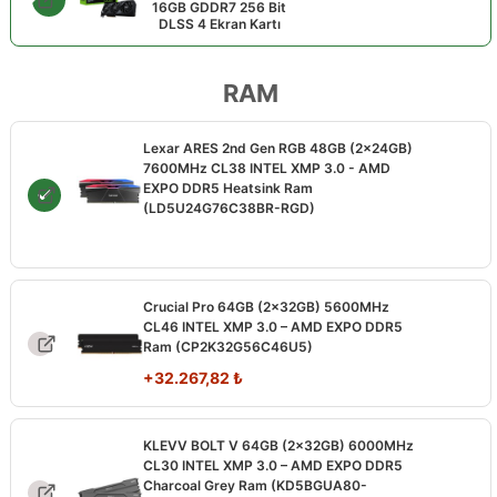
16GB GDDR7 256 Bit
DLSS 4 Ekran Kartı
RAM
Lexar ARES 2nd Gen RGB 48GB (2x24GB)
7600MHz CL38 INTEL XMP 3.0 - AMD
EXPO DDR5 Heatsink Ram
(LD5U24G76C38BR-RGD)
Crucial Pro 64GB (2x32GB) 5600MHz
CL46 INTEL XMP 3.0 – AMD EXPO DDR5
Ram (CP2K32G56C46U5)
+
32.267,82
₺
KLEVV BOLT V 64GB (2x32GB) 6000MHz
CL30 INTEL XMP 3.0 – AMD EXPO DDR5
Charcoal Grey Ram (KD5BGUA80-