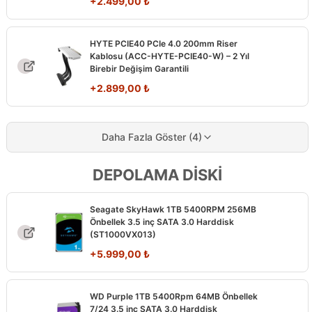
+
2.499,00
₺
HYTE PCIE40 PCIe 4.0 200mm Riser
Kablosu (ACC-HYTE-PCIE40-W) – 2 Yıl
Birebir Değişim Garantili
+
2.899,00
₺
Daha Fazla Göster (4)
DEPOLAMA DİSKİ
Seagate SkyHawk 1TB 5400RPM 256MB
Önbellek 3.5 inç SATA 3.0 Harddisk
(ST1000VX013)
+
5.999,00
₺
WD Purple 1TB 5400Rpm 64MB Önbellek
7/24 3.5 inç SATA 3.0 Harddisk