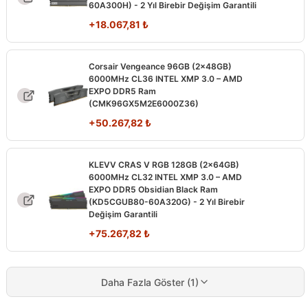
60A300H) - 2 Yıl Birebir Değişim Garantili
+
18.067,81
₺
Corsair Vengeance 96GB (2x48GB)
6000MHz CL36 INTEL XMP 3.0 – AMD
EXPO DDR5 Ram
(CMK96GX5M2E6000Z36)
+
50.267,82
₺
KLEVV CRAS V RGB 128GB (2x64GB)
6000MHz CL32 INTEL XMP 3.0 – AMD
EXPO DDR5 Obsidian Black Ram
(KD5CGUB80-60A320G) - 2 Yıl Birebir
Değişim Garantili
+
75.267,82
₺
Daha Fazla Göster (1)