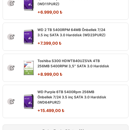
(WD11PURZ)
+
6.999,00
₺
WD 2 TB 5400RPM 64MB Önbellek 7/24
3.5 inç SATA 3.0 Harddisk (WD23PURZ)
+
7.399,00
₺
Toshiba S300 HDWT840UZSVA 4TB
256MB 5400RPM 3,5″ SATA 3.0 Harddisk
+
8.999,00
₺
WD Purple 6TB 5400Rpm 256MB
Önbellek 7/24 3.5 inç SATA 3.0 Harddisk
(WD64PURZ)
+
15.499,00
₺