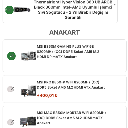
Thermalright Hyper Vision 360 UB ARGB
Black 360mm Intel-AMD Uyumlu İşlemci
Sıvı Soğutucu - 2 Yıl Birebir Değişim
Garantili
ANAKART
MSI B850M GAMING PLUS WIFI6E
8200MHz (OC) DDR5 Soket AM5 M.2
HDMI DP mATX Anakart
MSI PRO B850-P WIFI 8200MHz (OC)
DDR5 Soket AM5 M.2 HDMI ATX Anakart
+
400,01
₺
MSI MAG B850M MORTAR WIFI 8200MHz
(OC) DDR5 Soket AM5 M.2 HDMI mATX
Anakart