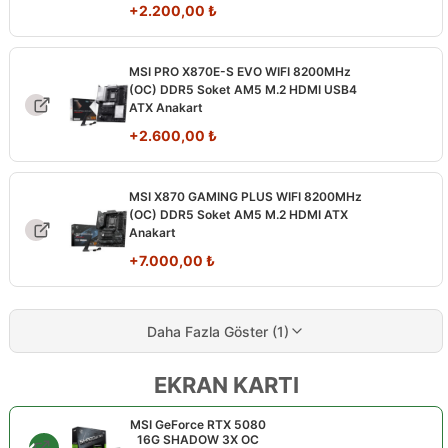
+
2.200,00
₺
MSI PRO X870E-S EVO WIFI 8200MHz
(OC) DDR5 Soket AM5 M.2 HDMI USB4
ATX Anakart
+
2.600,00
₺
MSI X870 GAMING PLUS WIFI 8200MHz
(OC) DDR5 Soket AM5 M.2 HDMI ATX
Anakart
+
7.000,00
₺
Daha Fazla Göster (1)
EKRAN KARTI
MSI GeForce RTX 5080
16G SHADOW 3X OC