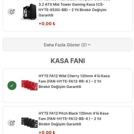
3.2 ATX Mid Tower Gaming Kasa (CS-
HYTE-X50G-BB) – 2 Yıl Birebir Değişim
Garantili
+
0,00
₺
Daha Fazla Göster (2)
KASA FANI
HYTE FA12 Wild Cherry 120mm 4'lü Kasa
Fanı (FAN-HYTE-FA12-RR-4 ) – 2 Yıl
Birebir Değişim Garantili
HYTE FA12 Pitch Black 120mm 4'lü Kasa
Fanı (FAN-HYTE-FA12-BB-4 ) – 2 Yıl
Birebir Değişim Garantili
+
0,00
₺