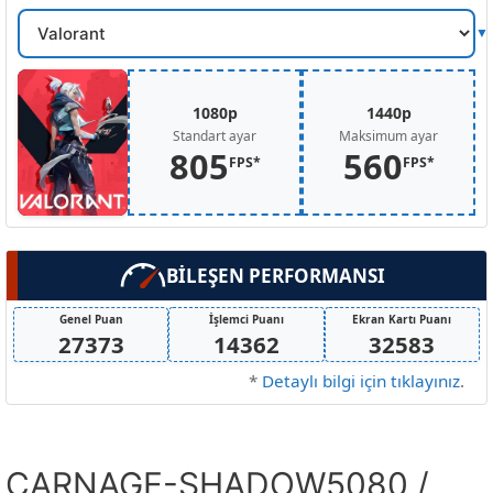
Oyun
Secin
1080p
1440p
Standart ayar
Maksimum ayar
805
560
FPS*
FPS*
BİLEŞEN PERFORMANSI
Genel Puan
İşlemci Puanı
Ekran Kartı Puanı
27373
14362
32583
*
Detaylı bilgi için tıklayınız
.
CARNAGE-SHADOW5080 /