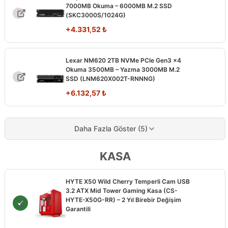
7000MB Okuma – 6000MB M.2 SSD
(SKC3000S/1024G)
+
4.331,52
₺
Lexar NM620 2TB NVMe PCIe Gen3 x4
Okuma 3500MB – Yazma 3000MB M.2
SSD (LNM620X002T-RNNNG)
+
6.132,57
₺
Daha Fazla Göster (5)
KASA
HYTE X50 Wild Cherry Temperli Cam USB
3.2 ATX Mid Tower Gaming Kasa (CS-
HYTE-X50G-RR) – 2 Yıl Birebir Değişim
Garantili