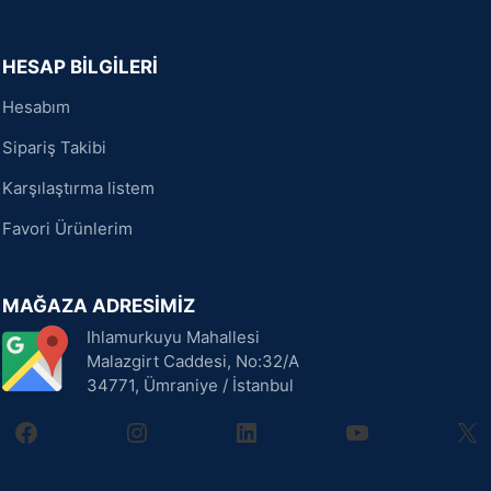
HESAP BİLGİLERİ
Hesabım
Sipariş Takibi
Karşılaştırma listem
Favori Ürünlerim
MAĞAZA ADRESİMİZ
Ihlamurkuyu Mahallesi
Malazgirt Caddesi, No:32/A
34771, Ümraniye / İstanbul
facebook
instagram
linkedin
youtube
X