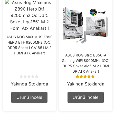
ASUS ROG MAXIMUS Z890
HERO BTF 9200MHz (OC)
DDR5 Soket LGA1851 M.2
HDMI ATX Anakart
ASUS ROG Strix B850-A
Gaming WiFi 8000MHz (OC)
DDR5 Soket AM5 M.2 HDMI
DP ATX Anakart
0
5.00
Yakında Stoklarda
Yakında Stoklarda
o
out of 5
u
t
Ürünü incele
Ürünü incele
o
f
5