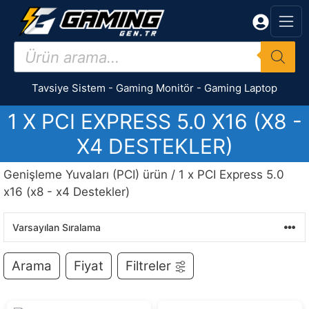
İçeriğe
atla
Products
search
Tavsiye Sistem
-
Gaming Monitör
-
Gaming Laptop
1 X PCI EXPRESS 5.0 X16 (X8 -
X4 DESTEKLER)
Genişleme Yuvaları (PCI) ürün / 1 x PCI Express 5.0
x16 (x8 - x4 Destekler)
Arama
Fiyat
Filtreler