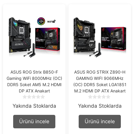
ASUS ROG Strix B850-F
ASUS ROG STRIX Z890-H
Gaming WiFi 8000MHz (OC)
GAMING WIFI 9066MHz
DDR5 Soket AM5 M.2 HDMI
(OC) DDR5 Soket LGA1851
DP ATX Anakart
M.2 HDMI DP ATX Anakart
0
0
Yakında Stoklarda
Yakında Stoklarda
o
o
u
u
t
t
Ürünü incele
Ürünü incele
o
o
f
f
5
5