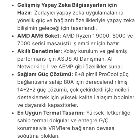
Gelişmiş Yapay Zeka Bilgisayarları için
Hazır:
Zorlayıcı yapay zeka uygulamalarına
yönelik güç ve bağlantı özellikleriyle yapay zeka
bilişimin geleceği için tasarlandı.
AMD AM5 Soket:
AMD Ryzen™ 9000, 8000 ve
7000 serisi masaüstü işlemciler için hazır.
Akıllı Denetimler:
Kolay kurulum ve gelişmiş
performans için ASUS AI Danışman, AI
Networking II ve AEMP gibi özellikler sunar.
Sağlam Güç Çözümü:
8+8 pimli ProCool güç
bağlantısına sahip 80A için derecelendirilmiş
14+2+2 güç çözümü, çok çekirdekli işlemcileri
desteklemek için yüksek kaliteli alaşım bobinler
ve dayanıklı kapasitörler.
En Uygun Termal Tasarım:
Yüksek iletkenliğe
sahip termal dolgular ve entegre G/Ç
korumasıyla VRM’lere bağlanan devasa
soğutma blokları.