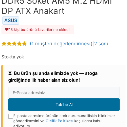
DDR5 Soket AM5 M.2 HDMI
DP ATX Anakart
ASUS
18 kişi bu ürünü favorilerine ekledi.
(
1
müşteri değerlendirmesi)
|
2 soru
5.00
out of
5
Stokta yok
⏳
Bu ürün şu anda elimizde yok — stoğa
girdiğinde ilk haber alan siz olun!
E-
posta
Adresi
Takibe Al
E-posta adresime ürünün stok durumuna ilişkin bildirimler
gönderilmesini ve
Gizlilik Politikası
koşullarını kabul
ediyorum.