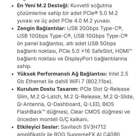
En Yeni M.2 Desteği:
Kuvvetli soğutma
çözümlerine sahip bir adet PCIe® 5.0 M.2
yuvası ve üç adet PCIe 4.0 M.2 yuvası.
Zengin Bağlantılar:
USB 20Gbps Type-C®,
USB 10Gbps Type-C®, USB 10Gbps Type-C®
ön panel bağlantısı, altı adet USB 5Gbps
bağlantı noktası, PCIe 5.0 x16 SafeSlot, HDMI™
bağlantı noktası ve DisplayPort bağlantılarına
sahip.
Yüksek Performanslı Ağ Bağlantısı:
Intel 2.5
Gb Ethernet ile dahili WiFi 7 (802.11be).
Kurulum Dostu Tasarım:
PCIe Slot Q-Release
Slim, M.2 Q-Latch, M.2 Q-Release, M.2 Q-Slide,
Q-Antenna, Q-Dashboard, Q-LED, BIOS
FlashBack™ düğmesi, Clear CMOS düğmesi ve
önceden monteli G/Ç kalkanı.
Etkileyici Sesler:
Savitech SV3H712
amplifikatör ile ROG SupremeFX ALC4080