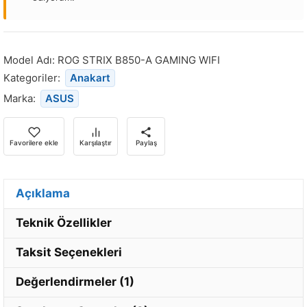
Bu
ürün
stoğa
Model Adı:
ROG STRIX B850-A GAMING WIFI
döndüğünde
Kategoriler:
Anakart
bildirim
Marka:
ASUS
almak
için
e-
Favorilere ekle
Karşılaştır
Paylaş
posta
adresinizi
girin.
Açıklama
Teknik Özellikler
Taksit Seçenekleri
Değerlendirmeler (1)