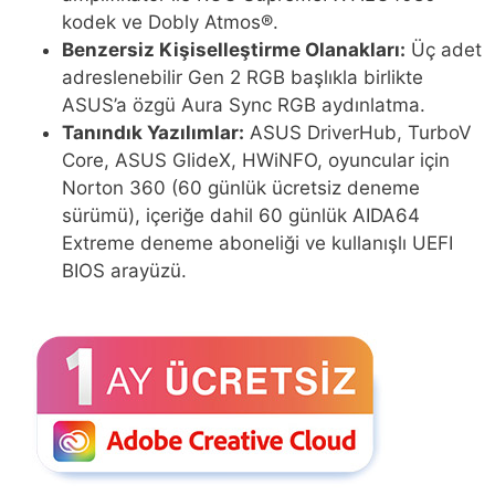
kodek ve Dobly Atmos®.
Benzersiz Kişiselleştirme Olanakları:
Üç adet
adreslenebilir Gen 2 RGB başlıkla birlikte
ASUS’a özgü Aura Sync RGB aydınlatma.
Tanındık Yazılımlar:
ASUS DriverHub, TurboV
Core, ASUS GlideX, HWiNFO, oyuncular için
Norton 360 (60 günlük ücretsiz deneme
sürümü), içeriğe dahil 60 günlük AIDA64
Extreme deneme aboneliği ve kullanışlı UEFI
BIOS arayüzü.