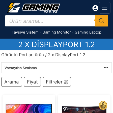
İçeriğe
atla
Products
search
Tavsiye Sistem
-
Gaming Monitör
-
Gaming Laptop
2 X DISPLAYPORT 1.2
Görüntü Portları ürün / 2 x DisplayPort 1.2
Arama
Fiyat
Filtreler