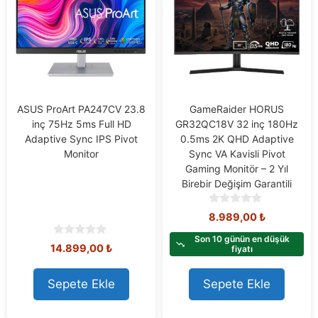
ASUS ProArt PA247CV 23.8
GameRaider HORUS
inç 75Hz 5ms Full HD
GR32QC18V 32 inç 180Hz
Adaptive Sync IPS Pivot
0.5ms 2K QHD Adaptive
Monitor
Sync VA Kavisli Pivot
Gaming Monitör – 2 Yıl
Birebir Değişim Garantili
0
8.989,00
₺
o
u
Son 10 günün en düşük
0
14.899,00
₺
t
fiyatı
o
o
u
f
t
Sepete Ekle
Sepete Ekle
5
o
f
5