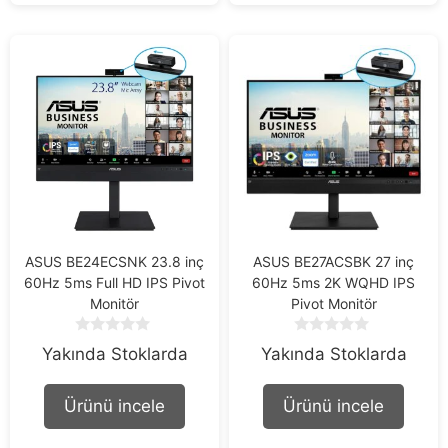
ASUS BE24ECSNK 23.8 inç
ASUS BE27ACSBK 27 inç
60Hz 5ms Full HD IPS Pivot
60Hz 5ms 2K WQHD IPS
Monitör
Pivot Monitör
0
0
Yakında Stoklarda
Yakında Stoklarda
o
o
u
u
t
t
Ürünü incele
Ürünü incele
o
o
f
f
5
5