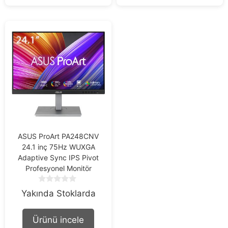
ASUS ProArt PA248CNV
24.1 inç 75Hz WUXGA
Adaptive Sync IPS Pivot
Profesyonel Monitör
0
Yakında Stoklarda
o
u
t
Ürünü incele
o