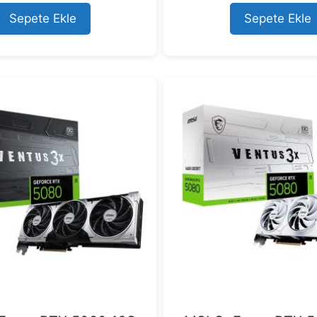
o
o
Sepete Ekle
Sepete Ekle
f
f
5
5