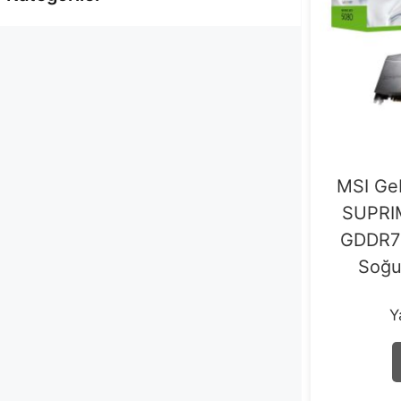
Bilgisayar Bileşenleri
7
MSI Ge
SUPRI
GDDR7 
Soğu
Y