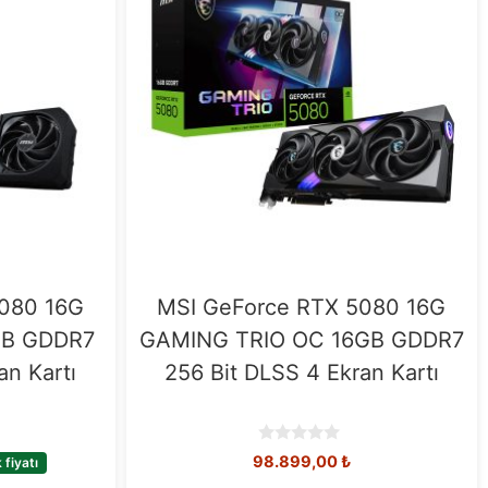
080 16G
MSI GeForce RTX 5080 16G
GB GDDR7
GAMING TRIO OC 16GB GDDR7
an Kartı
256 Bit DLSS 4 Ekran Kartı
0
98.899,00
₺
fiyatı
o