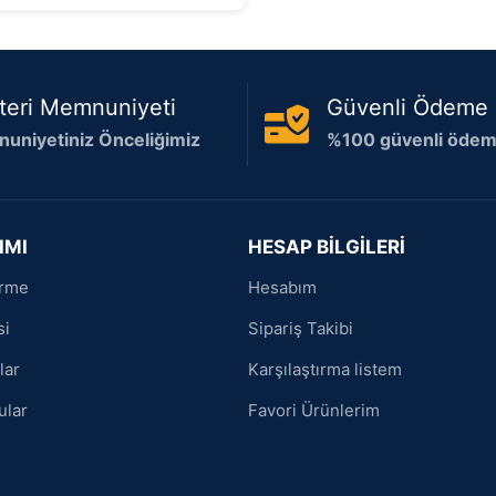
teri Memnuniyeti
Güvenli Ödeme
uniyetiniz Önceliğimiz
%100 güvenli ödeme
IMI
HESAP BİLGİLERİ
irme
Hesabım
si
Sipariş Takibi
lar
Karşılaştırma listem
ular
Favori Ürünlerim