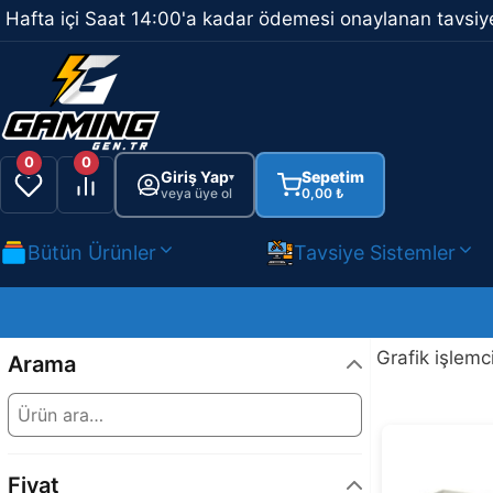
İçeriğe
Hafta içi Saat 14:00'a kadar ödemesi onaylanan tavsiye
atla
0
0
Giriş Yap
Sepetim
▾
veya üye ol
0,00
₺
Bütün Ürünler
Tavsiye Sistemler
Grafik işlemc
Arama
Fiyat