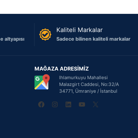
Kaliteli Markalar
 altyapısı
Sadece bilinen kaliteli markalar
MAĞAZA ADRESİMİZ
Ihlamurkuyu Mahallesi
Malazgirt Caddesi, No:32/A
34771, Ümraniye / İstanbul
facebook
instagram
linkedin
youtube
X