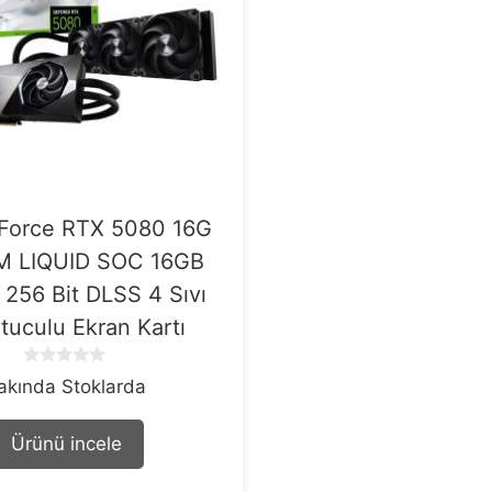
Force RTX 5080 16G
M LIQUID SOC 16GB
256 Bit DLSS 4 Sıvı
tuculu Ekran Kartı
0
akında Stoklarda
o
u
t
Ürünü incele
o
f
5