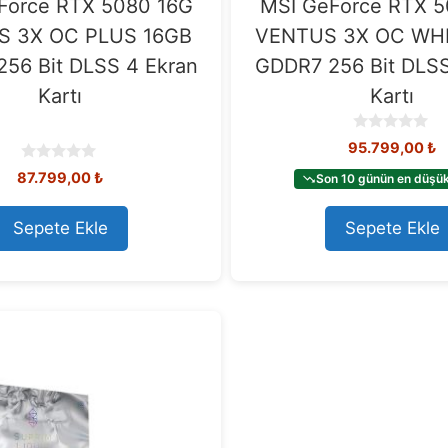
Force RTX 5080 16G
MSI GeForce RTX 5
S 3X OC PLUS 16GB
VENTUS 3X OC WHI
56 Bit DLSS 4 Ekran
GDDR7 256 Bit DLSS
Kartı
Kartı
0
95.799,00
₺
o
0
u
87.799,00
₺
Son 10 günün en düşük 
o
t
u
o
t
Sepete Ekle
Sepete Ekle
f
o
5
f
5