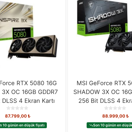
Force RTX 5080 16G
MSI GeForce RTX 5
E 3X OC 16GB GDDR7
SHADOW 3X OC 16
t DLSS 4 Ekran Kartı
256 Bit DLSS 4 Ekr
0
0
87.799,00
₺
88.999,00
₺
o
o
u
u
n 10 günün en düşük fiyatı
Son 10 günün en düşük 
t
t