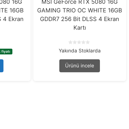
080 16G
MSI GeForce RTX 5080 16G
TE 16GB
GAMING TRIO OC WHITE 16GB
 4 Ekran
GDDR7 256 Bit DLSS 4 Ekran
Kartı
0
Yakında Stoklarda
fiyatı
o
u
t
Ürünü incele
o
f
5