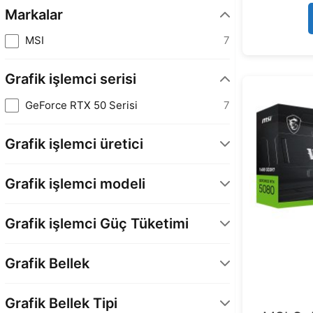
Markalar
MSI
7
Grafik işlemci serisi
GeForce RTX 50 Serisi
7
Grafik işlemci üretici
NVIDIA
7
Grafik işlemci modeli
GeForce RTX 5080
7
Grafik işlemci Güç Tüketimi
360 Watt
7
Grafik Bellek
16 GB
7
Grafik Bellek Tipi