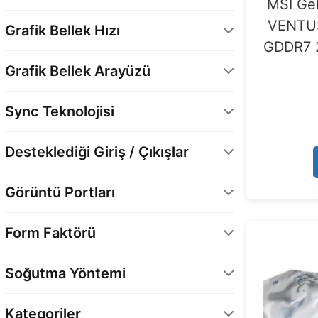
MSI Ge
GDDR7
7
VENTU
Grafik Bellek Hızı
GDDR7 2
30 Gbps
7
Grafik Bellek Arayüzü
256 Bit
7
Sync Teknolojisi
Evet
5
Desteklediği Giriş / Çıkışlar
DisplayPort
7
Görüntü Portları
HDMI
7
1 x HDMI
1
Form Faktörü
1 x HDMI 2.1b
6
Full-Height/Full-Length (FH/FL)
5
3 x DisplayPort 2.1b
7
Soğutma Yöntemi
Hava Soğutma
7
Kategoriler