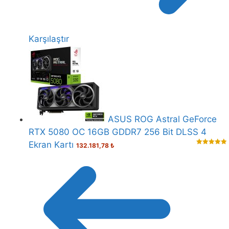
Karşılaştır
ASUS ROG Astral GeForce
RTX 5080 OC 16GB GDDR7 256 Bit DLSS 4
Ekran Kartı
132.181,78
₺
5.00
out of
5