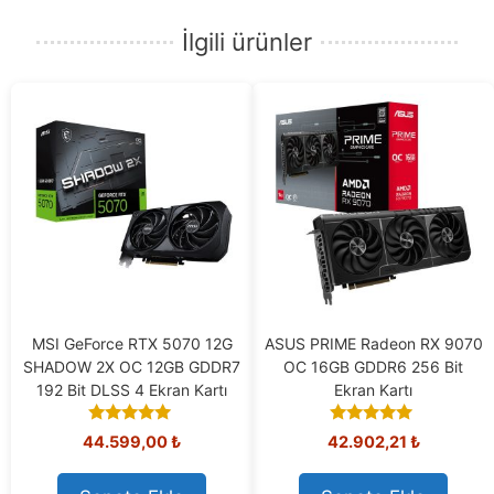
İlgili ürünler
MSI GeForce RTX 5070 12G
ASUS PRIME Radeon RX 9070
SHADOW 2X OC 12GB GDDR7
OC 16GB GDDR6 256 Bit
192 Bit DLSS 4 Ekran Kartı
Ekran Kartı
5.00
5.00
44.599,00
₺
42.902,21
₺
out of 5
out of 5