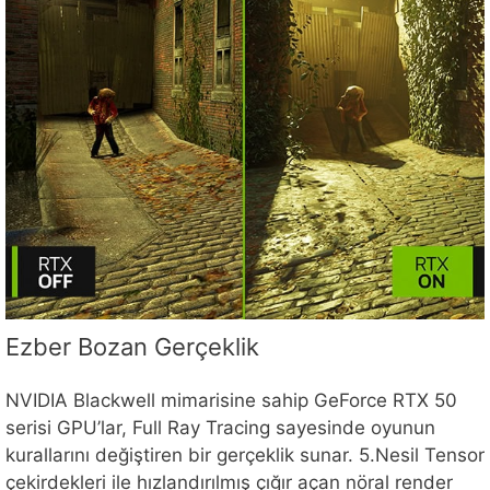
Ezber Bozan Gerçeklik
NVIDIA Blackwell mimarisine sahip GeForce RTX 50
serisi GPU’lar, Full Ray Tracing sayesinde oyunun
kurallarını değiştiren bir gerçeklik sunar. 5.Nesil Tensor
çekirdekleri ile hızlandırılmış çığır açan nöral render