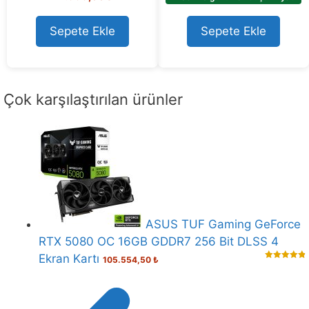
out of 5
t
o
Sepete Ekle
Sepete Ekle
f
5
Çok karşılaştırılan ürünler
ASUS TUF Gaming GeForce
RTX 5080 OC 16GB GDDR7 256 Bit DLSS 4
Ekran Kartı
105.554,50
₺
4.91
out of
5