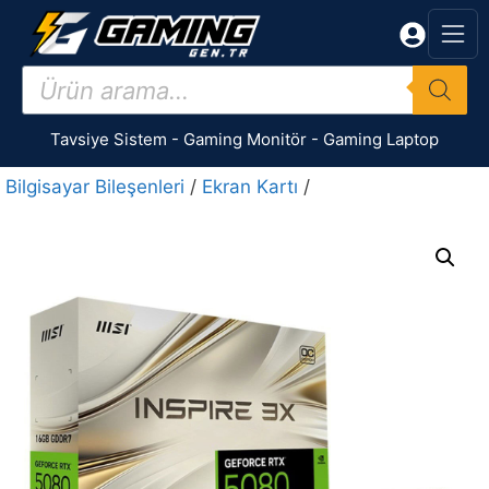
İçeriğe
atla
Products
search
Tavsiye Sistem
-
Gaming Monitör
-
Gaming Laptop
Bilgisayar Bileşenleri
/
Ekran Kartı
/