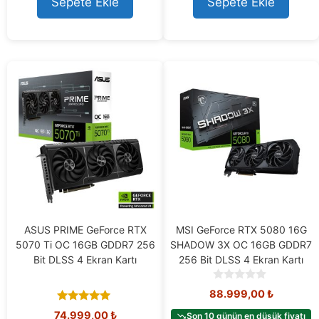
Sepete Ekle
Sepete Ekle
ASUS PRIME GeForce RTX
MSI GeForce RTX 5080 16G
5070 Ti OC 16GB GDDR7 256
SHADOW 3X OC 16GB GDDR7
Bit DLSS 4 Ekran Kartı
256 Bit DLSS 4 Ekran Kartı
0
88.999,00
₺
o
5.00
u
74.999,00
₺
Son 10 günün en düşük fiyatı