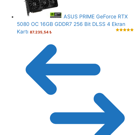
ASUS PRIME GeForce RTX
5080 OC 16GB GDDR7 256 Bit DLSS 4 Ekran
Kartı
87.235,54
₺
5.00
out of
5