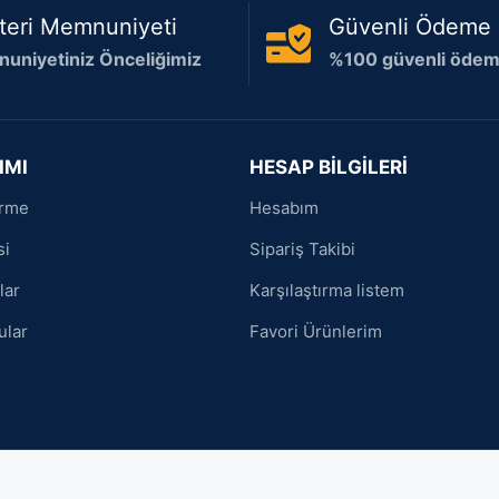
teri Memnuniyeti
Güvenli Ödeme
uniyetiniz Önceliğimiz
%100 güvenli ödeme
IMI
HESAP BİLGİLERİ
irme
Hesabım
si
Sipariş Takibi
lar
Karşılaştırma listem
ular
Favori Ürünlerim