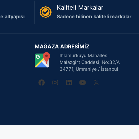
Kaliteli Markalar
 altyapısı
Sadece bilinen kaliteli markalar
MAĞAZA ADRESİMİZ
Ihlamurkuyu Mahallesi
Malazgirt Caddesi, No:32/A
34771, Ümraniye / İstanbul
facebook
instagram
linkedin
youtube
X