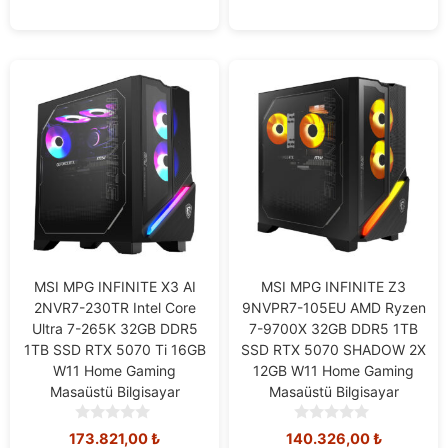
MSI MPG INFINITE X3 AI
MSI MPG INFINITE Z3
2NVR7-230TR Intel Core
9NVPR7-105EU AMD Ryzen
Ultra 7-265K 32GB DDR5
7-9700X 32GB DDR5 1TB
1TB SSD RTX 5070 Ti 16GB
SSD RTX 5070 SHADOW 2X
W11 Home Gaming
12GB W11 Home Gaming
Masaüstü Bilgisayar
Masaüstü Bilgisayar
0
0
173.821,00
₺
140.326,00
₺