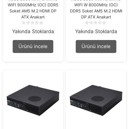
WIFI 9000MHz (OC) DDR5
WIFI W 8000MHz (OC)
Soket AM5 M.2 HDMI DP
DDR5 Soket AM5 M.2 HDMI
ATX Anakart
DP ATX Anakart
0
0
Yakında Stoklarda
Yakında Stoklarda
o
o
u
u
t
t
Ürünü incele
Ürünü incele
o
o
f
f
5
5