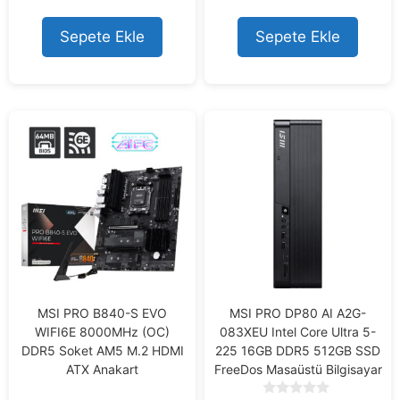
o
o
u
u
t
t
Sepete Ekle
Sepete Ekle
o
o
f
f
5
5
MSI PRO B840-S EVO
MSI PRO DP80 AI A2G-
WIFI6E 8000MHz (OC)
083XEU Intel Core Ultra 5-
DDR5 Soket AM5 M.2 HDMI
225 16GB DDR5 512GB SSD
ATX Anakart
FreeDos Masaüstü Bilgisayar