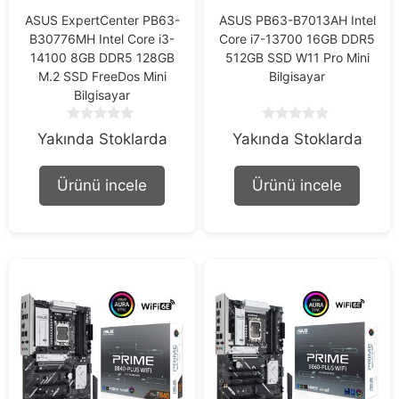
ASUS ExpertCenter PB63-
ASUS PB63-B7013AH Intel
B30776MH Intel Core i3-
Core i7-13700 16GB DDR5
14100 8GB DDR5 128GB
512GB SSD W11 Pro Mini
M.2 SSD FreeDos Mini
Bilgisayar
Bilgisayar
0
0
Yakında Stoklarda
Yakında Stoklarda
o
o
u
u
t
t
Ürünü incele
Ürünü incele
o
o
f
f
5
5