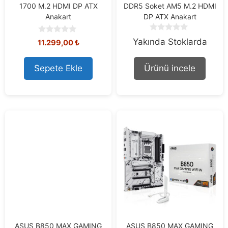
1700 M.2 HDMI DP ATX
DDR5 Soket AM5 M.2 HDMI
Anakart
DP ATX Anakart
0
0
Yakında Stoklarda
11.299,00
₺
o
o
u
u
t
t
Sepete Ekle
Ürünü incele
o
o
f
f
5
5
ASUS B850 MAX GAMING
ASUS B850 MAX GAMING