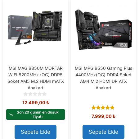
MSI MAG B850M MORTAR
MSI MPG B550 Gaming Plus
WIFI 8200MHz (OC) DDR5
4400MHz(OC) DDR4 Soket
Soket AM5 M.2 HDMI mATX
AM4 M.2 HDMI DP ATX
Anakart
Anakart
0
12.499,00
₺
o
u
Son 20 günün en düşük
5.00
7.999,00
₺
t
fiyatı
out of 5
o
f
Sepete Ekle
Sepete Ekle
5