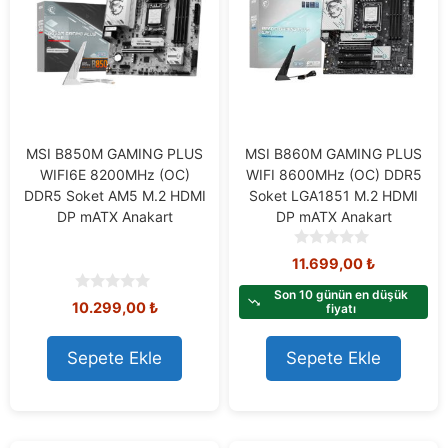
MSI B850M GAMING PLUS
MSI B860M GAMING PLUS
WIFI6E 8200MHz (OC)
WIFI 8600MHz (OC) DDR5
DDR5 Soket AM5 M.2 HDMI
Soket LGA1851 M.2 HDMI
DP mATX Anakart
DP mATX Anakart
0
11.699,00
₺
o
u
Son 10 günün en düşük
0
10.299,00
₺
t
fiyatı
o
o
u
f
t
Sepete Ekle
Sepete Ekle
5
o
f
5