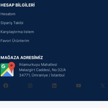
HESAP BİLGİLERİ
Hesabım
Sipariş Takibi
Karşılaştırma listem
Favori Ürünlerim
MAĞAZA ADRESİMİZ
Ihlamurkuyu Mahallesi
Malazgirt Caddesi, No:32/A
34771, Ümraniye / İstanbul
facebook
instagram
linkedin
youtube
X