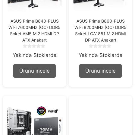
ASUS Prime B840-PLUS
ASUS Prime B860-PLUS
WiFi 7600MHz (OC) DDR5
WiFi 8200MHz (OC) DDR5
Soket AM5 M.2 HDMI DP
Soket LGA1851 M.2 HDMI
ATX Anakart
DP ATX Anakart
0
0
Yakında Stoklarda
Yakında Stoklarda
o
o
u
u
t
t
Ürünü incele
Ürünü incele
o
o
f
f
5
5