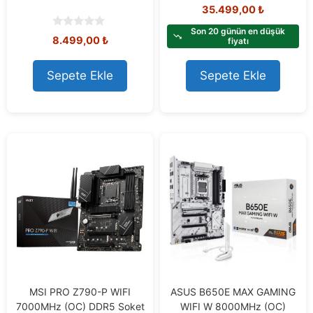
0
35.499,00
₺
o
u
Son 20 günün en düşük
0
8.499,00
₺
t
fiyatı
o
o
u
f
t
Sepete Ekle
Sepete Ekle
5
o
f
5
MSI PRO Z790-P WIFI
ASUS B650E MAX GAMING
7000MHz (OC) DDR5 Soket
WIFI W 8000MHz (OC)