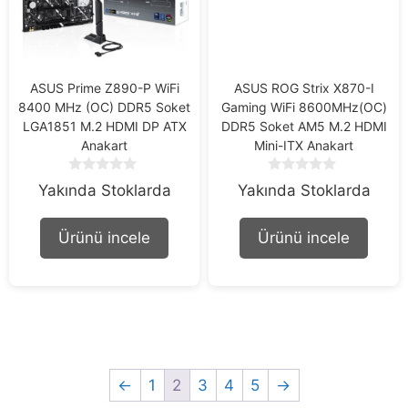
ASUS Prime Z890-P WiFi
ASUS ROG Strix X870-I
8400 MHz (OC) DDR5 Soket
Gaming WiFi 8600MHz(OC)
LGA1851 M.2 HDMI DP ATX
DDR5 Soket AM5 M.2 HDMI
Anakart
Mini-ITX Anakart
0
0
Yakında Stoklarda
Yakında Stoklarda
o
o
u
u
t
t
Ürünü incele
Ürünü incele
o
o
f
f
5
5
←
1
2
3
4
5
→