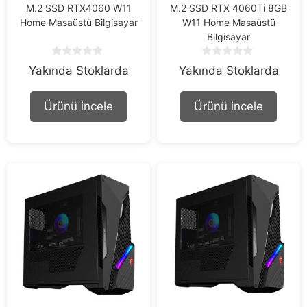
M.2 SSD RTX4060 W11
M.2 SSD RTX 4060Ti 8GB
Home Masaüstü Bilgisayar
W11 Home Masaüstü
Bilgisayar
0
0
Yakında Stoklarda
Yakında Stoklarda
o
o
u
u
t
t
Ürünü incele
Ürünü incele
o
o
f
f
5
5