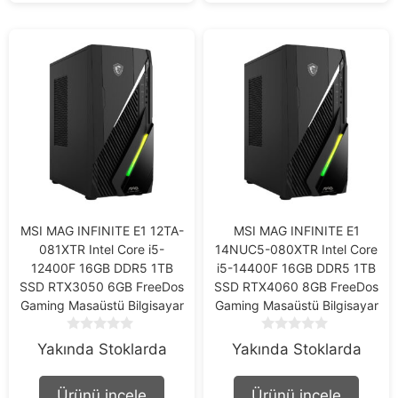
MSI MAG INFINITE E1 12TA-
MSI MAG INFINITE E1
081XTR Intel Core i5-
14NUC5-080XTR Intel Core
12400F 16GB DDR5 1TB
i5-14400F 16GB DDR5 1TB
SSD RTX3050 6GB FreeDos
SSD RTX4060 8GB FreeDos
Gaming Masaüstü Bilgisayar
Gaming Masaüstü Bilgisayar
0
0
Yakında Stoklarda
Yakında Stoklarda
o
o
u
u
t
t
Ürünü incele
Ürünü incele