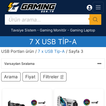
İçeriğe
atla
Products
search
Tavsiye Sistem
-
Gaming Monitör
-
Gaming Laptop
7 X USB TIP-A
USB Portları ürün /
7 x USB Tip-A
/ Sayfa 3
Arama
Fiyat
Filtreler