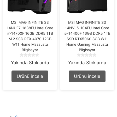
MSI MAG INFINITE S3
MSI MAG INFINITE S3
14NUE7-1838EU Intel Core
14NVL5-104EU Intel Core
i7-14700F 16GB DDR5 1TB
i5-14400F 16GB DDR5 1TB
M.2 SSD RTX 4070 12GB
SSD RTX5060 8GB W11
W11 Home Masaüstü
Home Gaming Masaüstü
Bilgisayar
Bilgisayar
0
0
Yakında Stoklarda
Yakında Stoklarda
o
o
u
u
t
t
Ürünü incele
Ürünü incele
o
o
f
f
5
5
←