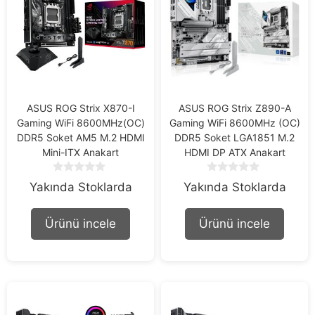
ASUS ROG Strix X870-I
ASUS ROG Strix Z890-A
Gaming WiFi 8600MHz(OC)
Gaming WiFi 8600MHz (OC)
DDR5 Soket AM5 M.2 HDMI
DDR5 Soket LGA1851 M.2
Mini-ITX Anakart
HDMI DP ATX Anakart
0
0
Yakında Stoklarda
Yakında Stoklarda
o
o
u
u
t
t
Ürünü incele
Ürünü incele
o
o
f
f
5
5