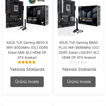
ASUS TUF Gaming B650-E
ASUS TUF Gaming B860-
WIFI 8000MHz (OC) DDR5
PLUS WiFi 8666MHz (OC)
Soket AM5 M.2 HDMI DP
DDR5 Soket LGA1851 M.2
ATX Anakart
HDMI DP ATX Anakart
5.00
0
Yakında Stoklarda
Yakında Stoklarda
out of 5
o
u
t
Ürünü incele
Ürünü incele
o
f
5