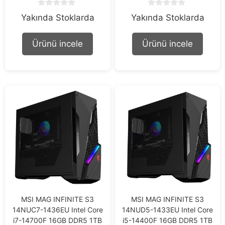
0
0
Yakında Stoklarda
Yakında Stoklarda
o
o
u
u
t
t
Ürünü incele
Ürünü incele
o
o
f
f
5
5
MSI MAG INFINITE S3
MSI MAG INFINITE S3
14NUC7-1436EU Intel Core
14NUD5-1433EU Intel Core
i7-14700F 16GB DDR5 1TB
i5-14400F 16GB DDR5 1TB