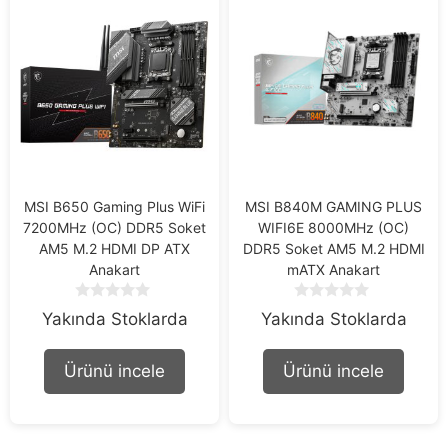
MSI B650 Gaming Plus WiFi
MSI B840M GAMING PLUS
7200MHz (OC) DDR5 Soket
WIFI6E 8000MHz (OC)
AM5 M.2 HDMI DP ATX
DDR5 Soket AM5 M.2 HDMI
Anakart
mATX Anakart
0
0
Yakında Stoklarda
Yakında Stoklarda
o
o
u
u
t
t
Ürünü incele
Ürünü incele
o
o
f
f
5
5