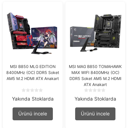
MSI B850 MLG EDITION
MSI MAG B850 TOMAHAWK
8400MHz (OC) DDR5 Soket
MAX WIFI 8400MHz (OC)
AM5 M.2 HDMI ATX Anakart
DDR5 Soket AM5 M.2 HDMI
ATX Anakart
0
0
Yakında Stoklarda
Yakında Stoklarda
o
o
u
u
t
t
Ürünü incele
Ürünü incele
o
o
f
f
5
5