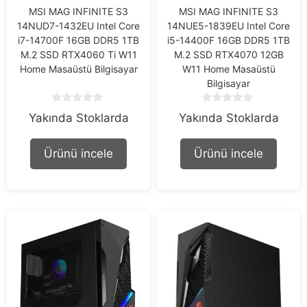
MSI MAG INFINITE S3
MSI MAG INFINITE S3
14NUD7-1432EU Intel Core
14NUE5-1839EU Intel Core
i7-14700F 16GB DDR5 1TB
i5-14400F 16GB DDR5 1TB
M.2 SSD RTX4060 Ti W11
M.2 SSD RTX4070 12GB
Home Masaüstü Bilgisayar
W11 Home Masaüstü
Bilgisayar
0
0
Yakında Stoklarda
Yakında Stoklarda
o
o
u
u
t
t
Ürünü incele
Ürünü incele
o
o
f
f
5
5