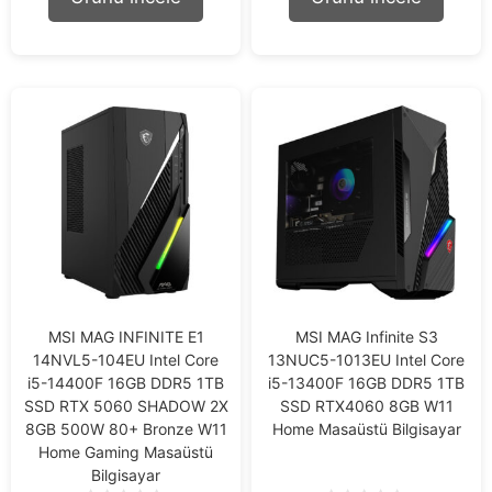
o
o
f
f
5
5
MSI MAG INFINITE E1
MSI MAG Infinite S3
14NVL5-104EU Intel Core
13NUC5-1013EU Intel Core
i5-14400F 16GB DDR5 1TB
i5-13400F 16GB DDR5 1TB
SSD RTX 5060 SHADOW 2X
SSD RTX4060 8GB W11
8GB 500W 80+ Bronze W11
Home Masaüstü Bilgisayar
Home Gaming Masaüstü
Bilgisayar