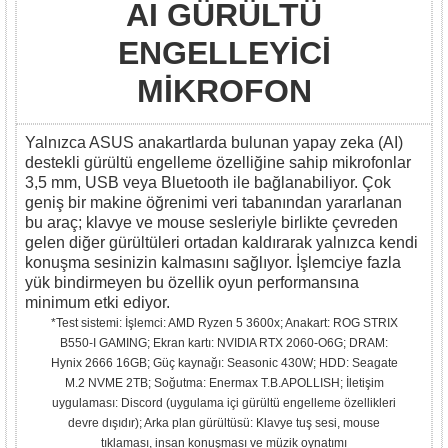
AI GÜRÜLTÜ
ENGELLEYİCİ
MİKROFON
Yalnızca ASUS anakartlarda bulunan yapay zeka (AI)
destekli gürültü engelleme özelliğine sahip mikrofonlar
3,5 mm, USB veya Bluetooth ile bağlanabiliyor. Çok
geniş bir makine öğrenimi veri tabanından yararlanan
bu araç; klavye ve mouse sesleriyle birlikte çevreden
gelen diğer gürültüleri ortadan kaldırarak yalnızca kendi
konuşma sesinizin kalmasını sağlıyor. İşlemciye fazla
yük bindirmeyen bu özellik oyun performansına
minimum etki ediyor.
*Test sistemi: İşlemci: AMD Ryzen 5 3600x; Anakart: ROG STRIX
B550-I GAMING; Ekran kartı: NVIDIA RTX 2060-O6G; DRAM:
Hynix 2666 16GB; Güç kaynağı: Seasonic 430W; HDD: Seagate
M.2 NVME 2TB; Soğutma: Enermax T.B.APOLLISH; İletişim
uygulaması: Discord (uygulama içi gürültü engelleme özellikleri
devre dışıdır); Arka plan gürültüsü: Klavye tuş sesi, mouse
tıklaması, insan konuşması ve müzik oynatımı