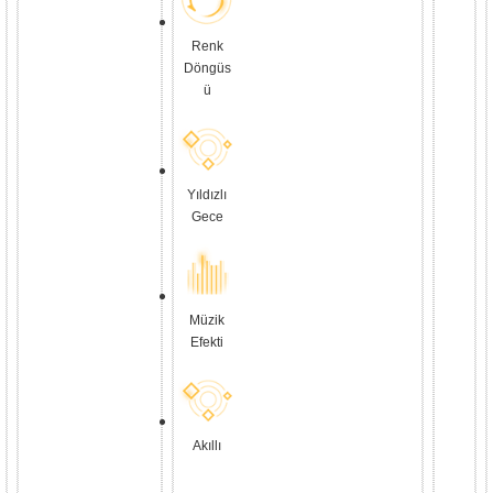
Renk
Döngüs
ü
Yıldızlı
Gece
Müzik
Efekti
Akıllı