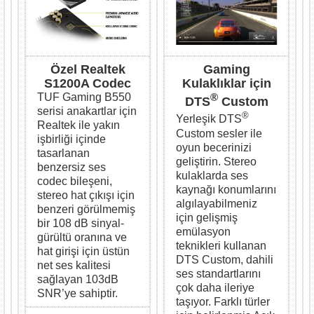
Özel Realtek
Gaming
S1200A Codec
Kulaklıklar için
TUF Gaming B550
®
DTS
Custom
serisi anakartlar için
®
Yerleşik DTS
Realtek ile yakın
Custom sesler ile
işbirliği içinde
oyun becerinizi
tasarlanan
geliştirin. Stereo
benzersiz ses
kulaklarda ses
codec bileşeni,
kaynağı konumlarını
stereo hat çıkışı için
algılayabilmeniz
benzeri görülmemiş
için gelişmiş
bir 108 dB sinyal-
emülasyon
gürültü oranına ve
teknikleri kullanan
hat girişi için üstün
DTS Custom, dahili
net ses kalitesi
ses standartlarını
sağlayan 103dB
çok daha ileriye
SNR’ye sahiptir.
taşıyor. Farklı türler