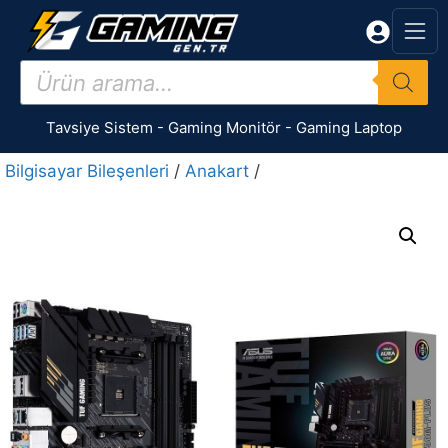
İçeriğe
atla
Products
search
Tavsiye Sistem
-
Gaming Monitör
-
Gaming Laptop
Bilgisayar Bileşenleri
/
Anakart
/