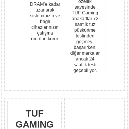
özellik
DRAM’e kadar
sayesinde
uzanarak
TUF Gaming
sisteminizin ve
anakartlar 72
bağlı
saatlik tuz
cihazlarınızın
püskürtme
çalışma
testinden
ömrünü korur.
geçmeyi
başarırken,
diğer markalar
ancak 24
saatlik testi
geçebiliyor.
TUF
GAMING