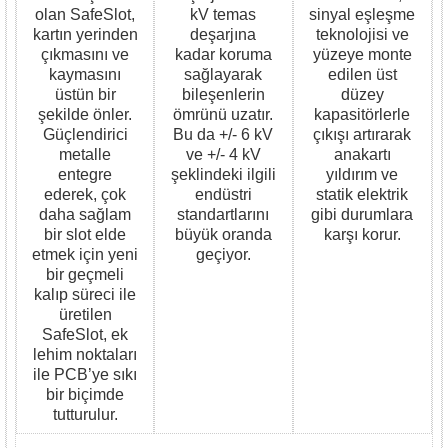
olan SafeSlot,
kV temas
sinyal eşleşme
kartın yerinden
deşarjına
teknolojisi ve
çıkmasını ve
kadar koruma
yüzeye monte
kaymasını
sağlayarak
edilen üst
üstün bir
bileşenlerin
düzey
şekilde önler.
ömrünü uzatır.
kapasitörlerle
Güçlendirici
Bu da +/- 6 kV
çıkışı artırarak
metalle
ve +/- 4 kV
anakartı
entegre
şeklindeki ilgili
yıldırım ve
ederek, çok
endüstri
statik elektrik
daha sağlam
standartlarını
gibi durumlara
bir slot elde
büyük oranda
karşı korur.
etmek için yeni
geçiyor.
bir geçmeli
kalıp süreci ile
üretilen
SafeSlot, ek
lehim noktaları
ile PCB’ye sıkı
bir biçimde
tutturulur.