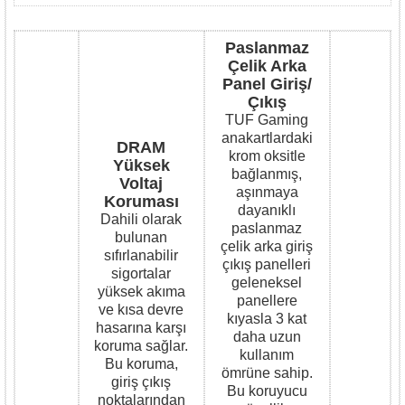
Paslanmaz
Çelik Arka
Panel Giriş/
Çıkış
TUF Gaming
anakartlardaki
DRAM
krom oksitle
Yüksek
bağlanmış,
Voltaj
aşınmaya
Koruması
dayanıklı
Dahili olarak
paslanmaz
bulunan
çelik arka giriş
sıfırlanabilir
çıkış panelleri
sigortalar
geleneksel
yüksek akıma
panellere
ve kısa devre
kıyasla 3 kat
hasarına karşı
daha uzun
koruma sağlar.
kullanım
Bu koruma,
ömrüne sahip.
giriş çıkış
Bu koruyucu
noktalarından