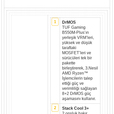
1
DrMOS
TUF Gaming
B550M-Plus’ın
yerleşik VRM’leri,
yüksek ve düşük
taraftaki
MOSFET’leri ve
sürücüleri tek bir
pakette
birleştirerek, 3.Nesil
AMD Ryzen™
İşlemcilerin talep
ettiği güç ve
verimliliği sağlayan
8+2 DrMOS güç
aşamasını kullanır.
2
Stack Cool 3+
2 onsluk bakır