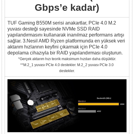
Gbps’e kadar)
TUF Gaming B550M serisi anakartlar, PCIe 4.0 M.2
yuvası desteği sayesinde NVMe SSD RAID
yapılandırmasını kullanarak inanılmaz performans artışı
sağlar. 3.Nesil AMD Ryzen platformunda en yüksek veri
aktarım hızlarının keyfini çıkarmak için PCIe 4.0
depolama cihazıyla bir RAID yapılandırması oluşturun.
*Gerçek aktarım hızı teorik maksimum hızdan daha düşüktür.
**M.2_1 yuvası PCIe 4.0 destekler. M.2_2 yuvası PCIe 3.0
destekler.