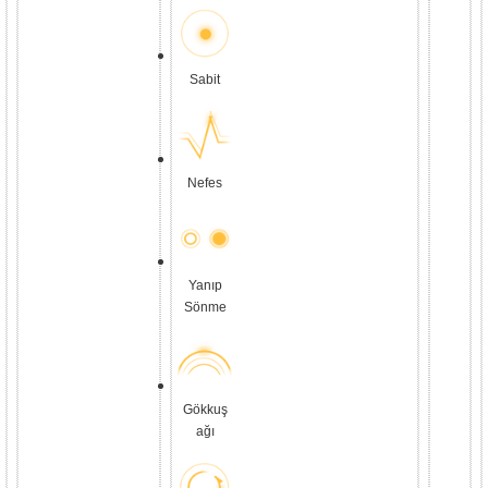
Sabit
Nefes
Yanıp
Sönme
Gökkuş
ağı