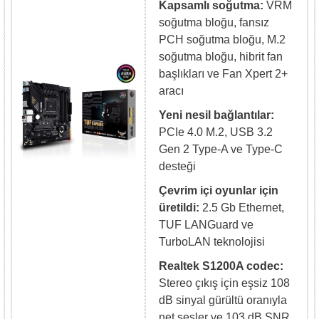
Kapsamlı soğutma:
VRM
soğutma bloğu, fansız
PCH soğutma bloğu, M.2
soğutma bloğu, hibrit fan
başlıkları ve Fan Xpert 2+
aracı
Yeni nesil bağlantılar:
PCIe 4.0 M.2, USB 3.2
Gen 2 Type-A ve Type-C
desteği
Çevrim içi oyunlar için
üretildi:
2.5 Gb Ethernet,
TUF LANGuard ve
TurboLAN teknolojisi
Realtek S1200A codec:
Stereo çıkış için eşsiz 108
dB sinyal gürültü oranıyla
net sesler ve 103 dB SNR