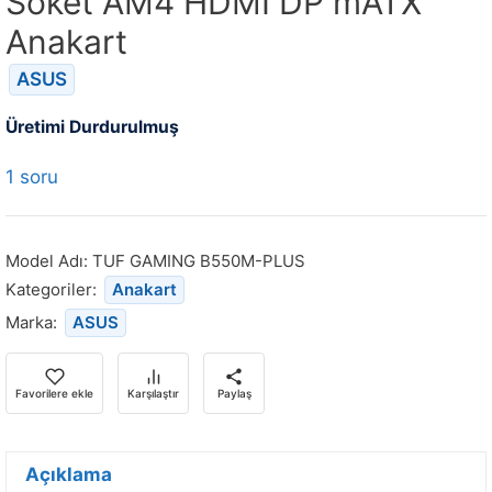
Soket AM4 HDMI DP mATX
Anakart
ASUS
Üretimi Durdurulmuş
1 soru
Model Adı:
TUF GAMING B550M-PLUS
Kategoriler:
Anakart
Marka:
ASUS
Favorilere ekle
Karşılaştır
Paylaş
Açıklama