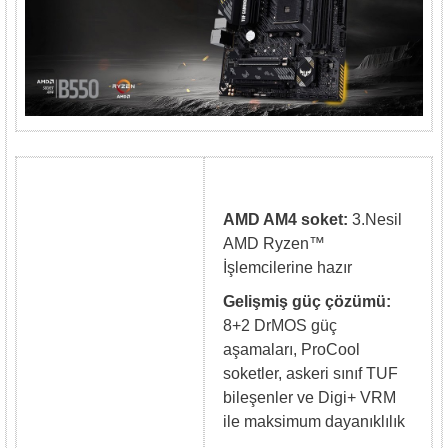
AMD AM4 soket:
3.Nesil
AMD Ryzen™
İşlemcilerine hazır
Gelişmiş güç çözümü:
8+2 DrMOS güç
aşamaları, ProCool
soketler, askeri sınıf TUF
bileşenler ve Digi+ VRM
ile maksimum dayanıklılık