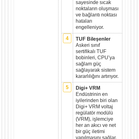
sayesinde sıcak
noktaların oluşması
ve bağlantı noktası
hataları
engelleniyor.
4
TUF Bileşenler
Askeri sınıf
sertifikalı TUF
bobinleri, CPU’ya
sağlam güç
sağlayarak sistem
kararlılığını artırıyor.
5
Digi+ VRM
Endüstrinin en
iyilerinden biri olan
Digi+ VRM voltaj
regülatör modülü
(VRM), işlemciye
her an akıcı ve net
bir güç iletimi
yapılmasını sağlar.