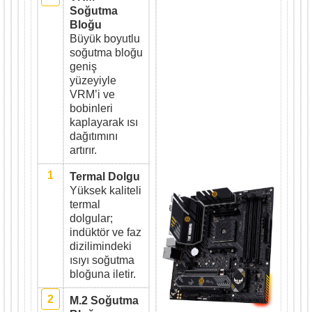
Soğutma
Bloğu
Büyük boyutlu
soğutma bloğu
geniş
yüzeyiyle
VRM’i ve
bobinleri
kaplayarak ısı
dağıtımını
artırır.
1
Termal Dolgu
Yüksek kaliteli
termal
dolgular;
indüktör ve faz
dizilimindeki
ısıyı soğutma
bloğuna iletir.
2
M.2 Soğutma