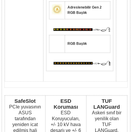
Adreslenebilir Gen 2
RGB Başlık
RGB Başlık
SafeSlot
ESD
TUF
Koruması
LANGuard
PCIe yuvasının
ASUS
ESD
Askeri sınıf bir
tarafından
Koruyucuları,
yenilik olan
yeniden icat
+/- 10 kV hava
TUF
edilmiş hali
deşarjı ve +/- 6
LANGuard,