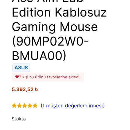
Edition Kablosuz
Gaming Mouse
(90MP02W0-
BMUA00)
ASUS
7 kişi bu ürünü favorilerine ekledi.
5.392,52
₺
(
1
müşteri değerlendirmesi)
5.00
out of
5
Stokta