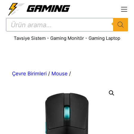
İçeriğe
atla
Products
search
Tavsiye Sistem
-
Gaming Monitör
-
Gaming Laptop
Çevre Birimleri
/
Mouse
/