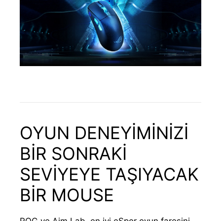
OYUN DENEYİMİNİZİ
BİR SONRAKİ
SEVİYEYE TAŞIYACAK
BİR MOUSE
ROG ve Aim Lab, en iyi eSpor oyun faresini