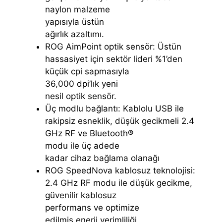
naylon malzeme
yapısıyla üstün
ağırlık azaltımı.
ROG AimPoint optik sensör: Üstün
hassasiyet için sektör lideri %1’den
küçük cpi sapmasıyla
36,000 dpi’lık yeni
nesil optik sensör.
Üç modlu bağlantı: Kablolu USB ile
rakipsiz esneklik, düşük gecikmeli 2.4
GHz RF ve Bluetooth®
modu ile üç adede
kadar cihaz bağlama olanağı
ROG SpeedNova kablosuz teknolojisi:
2.4 GHz RF modu ile düşük gecikme,
güvenilir kablosuz
performans ve optimize
edilmiş enerji verimliliği.