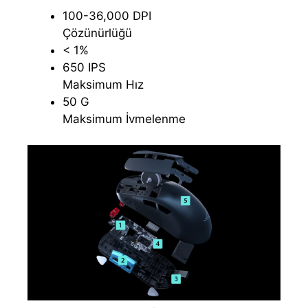
100-36,000 DPI
Çözünürlüğü
< 1%
650 IPS
Maksimum Hız
50 G
Maksimum İvmelenme