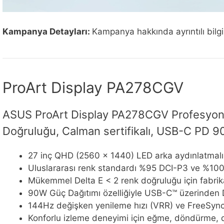
Kampanya Detayları:
Kampanya hakkında ayrıntılı bilg
ProArt Display PA278CGV
ASUS ProArt Display PA278CGV Profesyone
Doğruluğu, Calman sertifikalı, USB-C PD
27 inç QHD (2560 x 1440) LED arka aydınlatmalı 
Uluslararası renk standardı %95 DCI-P3 ve %10
Mükemmel Delta E < 2 renk doğruluğu için fabrika
90W Güç Dağıtımı özelliğiyle USB-C™ üzerinden 
144Hz değişken yenileme hızı (VRR) ve FreeSync P
Konforlu izleme deneyimi için eğme, döndürme, d