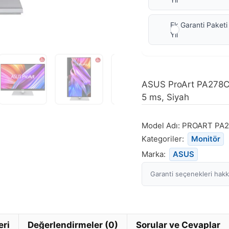
Ek Garanti Paketi
Yıl
ASUS ProArt PA278CG
5 ms, Siyah
Model Adı:
PROART PA
Kategoriler:
Monitör
Marka:
ASUS
Garanti seçenekleri hakkı
eri
Değerlendirmeler (0)
Sorular ve Cevaplar