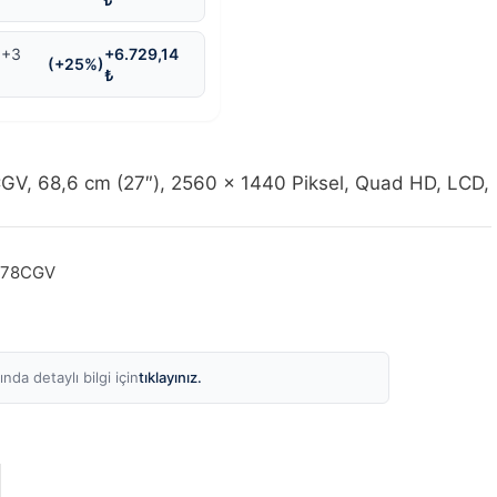
 +3
+6.729,14
(+25%)
₺
V, 68,6 cm (27″), 2560 x 1440 Piksel, Quad HD, LCD,
278CGV
tıklayınız.
nda detaylı bilgi için