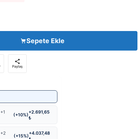
Sepete Ekle
r
Paylaş
 +1
+2.691,65
(+10%)
₺
 +2
+4.037,48
(+15%)
₺