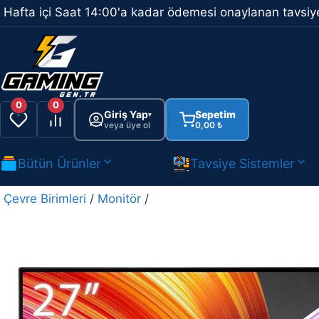
İçeriğe
Hafta içi Saat 14:00'a kadar ödemesi onaylanan tavsiye
atla
0
0
Giriş Yap
Sepetim
▾
veya üye ol
0,00
₺
Bütün Ürünler
Tavsiye Sistemler
Çevre Birimleri
/
Monitör
/