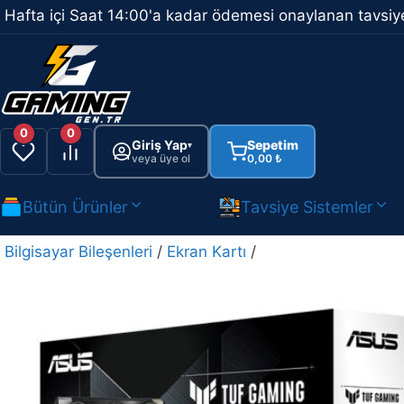
İçeriğe
Hafta içi Saat 14:00'a kadar ödemesi onaylanan tavsiye
atla
0
0
Giriş Yap
Sepetim
▾
veya üye ol
0,00
₺
Bütün Ürünler
Tavsiye Sistemler
Bilgisayar Bileşenleri
/
Ekran Kartı
/