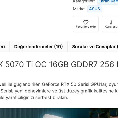
Kategoriler:
Ekran Kart
Marka:
ASUS
Favorilere ekle
Karşılaştı
eri
Değerlendirmeler (10)
Sorular ve Cevaplar 
5070 Ti OC 16GB GDDR7 256 Bi
ile güçlendirilen GeForce RTX 50 Serisi GPU’lar, oyuncul
risi, yeni deneyimlere ve üst düzey grafik kalitesine ka
 yaratıcılığınızı serbest bırakın.