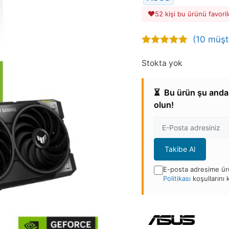
52 kişi bu ürünü favoril
(
10
müşte
4.70
out of
5
Stokta yok
⏳
Bu ürün şu anda 
olun!
E-
posta
Adresi
Takibe Al
E-posta adresime ürü
Politikası
koşullarını
Bu
ürün
stoğa