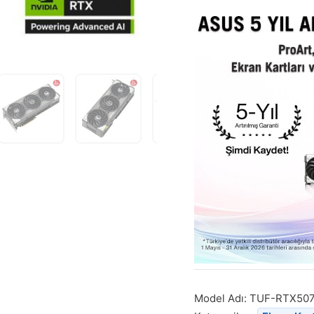
döndüğünde
bildirim
almak
için
e-
posta
adresinizi
girin.
Model Adı:
TUF-RTX507