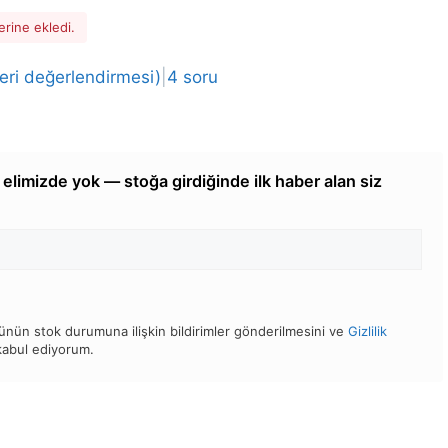
erine ekledi.
ri değerlendirmesi)
|
4 soru
elimizde yok — stoğa girdiğinde ilk haber alan siz
nün stok durumuna ilişkin bildirimler gönderilmesini ve
Gizlilik
 kabul ediyorum.