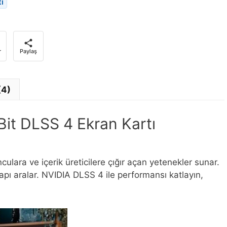
ı
r
Paylaş
(4)
t DLSS 4 Ekran Kartı
ara ve içerik üreticilere çığır açan yetenekler sunar.
pı aralar. NVIDIA DLSS 4 ile performansı katlayın,