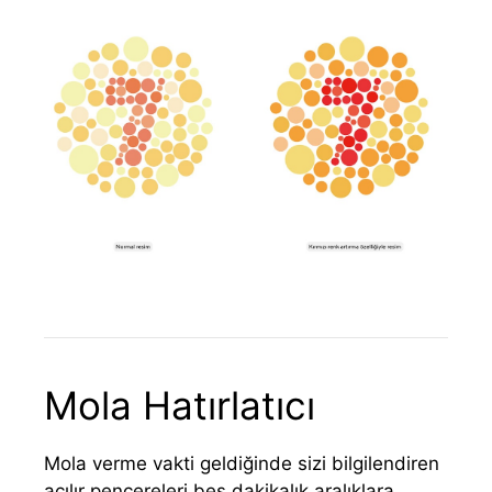
Mola Hatırlatıcı
Mola verme vakti geldiğinde sizi bilgilendiren
açılır pencereleri beş dakikalık aralıklara