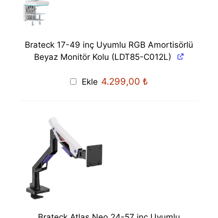
Brateck 17-49 inç Uyumlu RGB Amortisörlü
Beyaz Monitör Kolu (LDT85-C012L)
4.299,00
₺
Ekle
Brateck Atlas Neo 24-57 inç Uyumlu