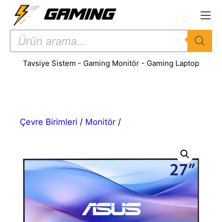
İçeriğe
atla
Products
search
Tavsiye Sistem
-
Gaming Monitör
-
Gaming Laptop
Çevre Birimleri
/
Monitör
/