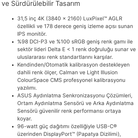
ve Sürdürülebilir Tasarım
31,5 inç 4K (3840 x 2160) LuxPixel™ AGLR
özellikli ve 178 derece geniş izleme açısı sunan
IPS monitör.
%98 DCI-P3 ve %100 sRGB geniş renk gamı ile
sektör lideri Delta E < 1 renk doğruluğu sunar ve
uluslararası renk standartlarını karşılar.
Kendinden/Otomatik kalibrasyon destekleyen
dahili renk ölçer, Calman ve Light Illusion
ColourSpace CMS profesyonel kalibrasyonu
yazılımı.
ASUS Aydınlatma Senkronizasyonu Çözümleri,
Ortam Aydınlatma Sensörü ve Arka Aydınlatma
Sensörü güvenilir renk performansı ortaya
koyar.
96-watt güç dağıtımı özelliğiyle USB-C®
üzerinden DisplayPort™ (Papatya Dizilimi),