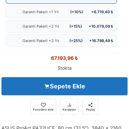
Ek Garanti Paketi +1 Yıl
(+10%)
+6.719,40 ₺
Ek Garanti Paketi +2 Yıl
(+15%)
+10.079,09 ₺
Ek Garanti Paketi +3 Yıl
(+25%)
+16.798,49 ₺
67.193,96
₺
Stokta
Sepete Ekle
Favorilere ekle
Karşılaştır
Paylaş
ASUS ProArt PA32UCE, 80 cm (31.5″), 3840 x 2160