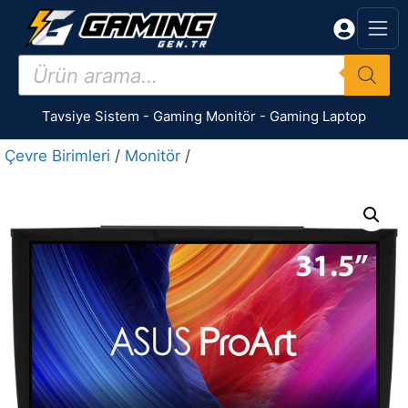
İçeriğe
atla
Products
search
Tavsiye Sistem
-
Gaming Monitör
-
Gaming Laptop
Çevre Birimleri
/
Monitör
/