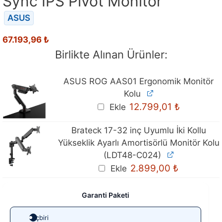
Sync IPS Pivot Monitör
ASUS
67.193,96
₺
Birlikte Alınan Ürünler:
ASUS ROG AAS01 Ergonomik Monitör
Kolu
12.799,01
₺
Ekle
Brateck 17-32 inç Uyumlu İki Kollu
Yükseklik Ayarlı Amortisörlü Monitör Kolu
(LDT48-C024)
2.899,00
₺
Ekle
Garanti Paketi
Hiçbiri