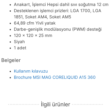
Anakart, İşlemci Hepsi dahil sıvı soğutma 12 cm
Desteklenen işlemci prizleri: LGA 1700, LGA
1851, Soket AM4, Soket AM5
64,89 cfm Yivli yatak
Darbe-genişlik modülasyonu (PWM) desteği
120 x 120 x 25 mm
Siyah
1 adet
Belgeler
Kullanım kılavuzu
Brochure MSI MAG CORELIQUID A15 360
İlgili ürünler