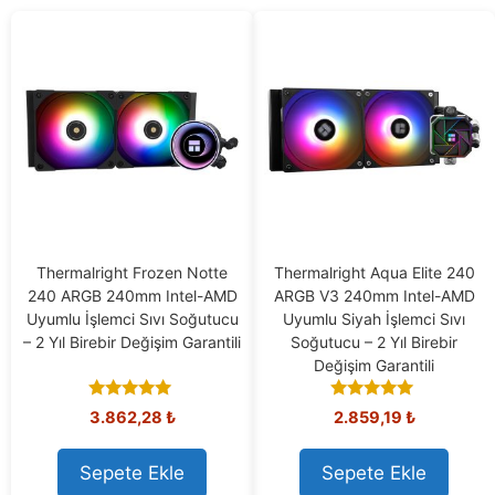
Thermalright Frozen Notte
Thermalright Aqua Elite 240
240 ARGB 240mm Intel-AMD
ARGB V3 240mm Intel-AMD
Uyumlu İşlemci Sıvı Soğutucu
Uyumlu Siyah İşlemci Sıvı
– 2 Yıl Birebir Değişim Garantili
Soğutucu – 2 Yıl Birebir
Değişim Garantili
5.00
5.00
3.862,28
₺
2.859,19
₺
out of 5
out of 5
Sepete Ekle
Sepete Ekle