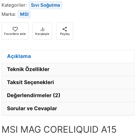
bildirim
Kategoriler:
Sıvı Soğutma
almak
Marka:
MSI
için
e-
posta
Favorilere ekle
Karşılaştır
Paylaş
adresinizi
girin.
Açıklama
Teknik Özellikler
Taksit Seçenekleri
Değerlendirmeler (2)
Sorular ve Cevaplar
MSI MAG CORELIQUID A15