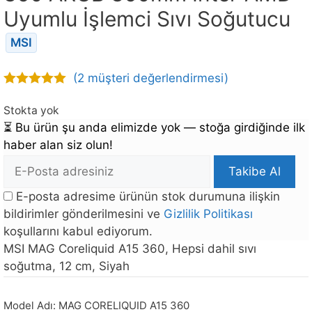
Uyumlu İşlemci Sıvı Soğutucu
MSI
(
2
müşteri değerlendirmesi)
5.00
out of
5
Stokta yok
⏳
Bu ürün şu anda elimizde yok — stoğa girdiğinde ilk
haber alan siz olun!
E-
Takibe Al
posta
E-posta adresime ürünün stok durumuna ilişkin
Adresi
bildirimler gönderilmesini ve
Gizlilik Politikası
koşullarını kabul ediyorum.
Bu
MSI MAG Coreliquid A15 360, Hepsi dahil sıvı
ürün
soğutma, 12 cm, Siyah
stoğa
döndüğünde
Model Adı:
MAG CORELIQUID A15 360