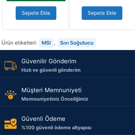
out of 5
t
o
Sepete Ekle
Sepete Ekle
f
5
Ürün etiketleri:
MSI
,
Sıvı Soğutucu
Güvenilir Gönderim
Hızlı ve güvenli gönderim
Müşteri Memnuniyeti
Memnuniyetiniz Önceliğimiz
Güvenli Ödeme
%100 güvenli ödeme altyapısı