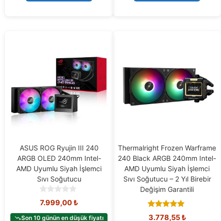
ASUS ROG Ryujin III 240
Thermalright Frozen Warframe
ARGB OLED 240mm Intel-
240 Black ARGB 240mm Intel-
AMD Uyumlu Siyah İşlemci
AMD Uyumlu Siyah İşlemci
Sıvı Soğutucu
Sıvı Soğutucu – 2 Yıl Birebir
Değişim Garantili
0
7.999,00
₺
o
5.00
u
3.778,55
₺
Son 10 günün en düşük fiyatı