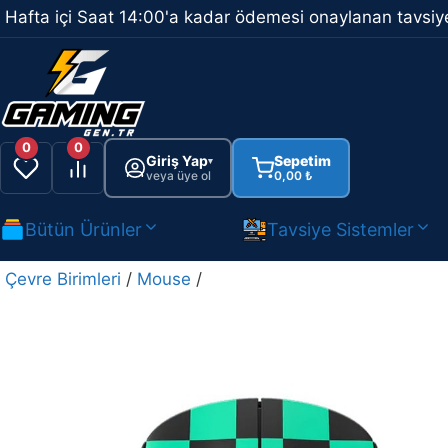
İçeriğe
Hafta içi Saat 14:00'a kadar ödemesi onaylanan tavsiye
atla
0
0
Giriş Yap
Sepetim
▾
veya üye ol
0,00
₺
Bütün Ürünler
Tavsiye Sistemler
Çevre Birimleri
/
Mouse
/