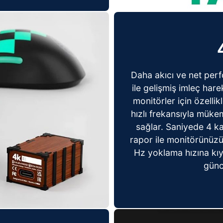
Daha akıcı ve net per
ile gelişmiş imleç har
monitörler için özelli
hızlı frekansıyla müke
sağlar. Saniyede 4 k
rapor ile monitörünüzü
Hz yoklama hızına kıya
günce