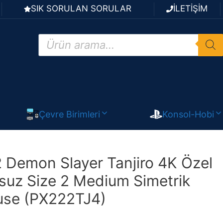
SIK SORULAN SORULAR
İLETİŞİM
Products
search
Çevre Birimleri
Konsol-Hobi
2 Demon Slayer Tanjiro 4K Özel
suz Size 2 Medium Simetrik
se (PX222TJ4)