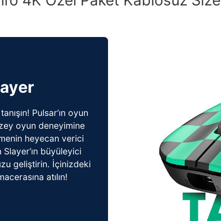
layer
tanışın! Pulsar’ın oyun
 düzey oyun deneyimine
nimenin heyecan verici
Slayer’ın büyüleyici
 geliştirin. İçinizdeki
acerasına atılın!