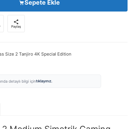
Sepete Ekle
r
Paylaş
ss Size 2 Tanjiro 4K Special Edition
tıklayınız.
nda detaylı bilgi için
e 2 Medium Simetrik Gaming