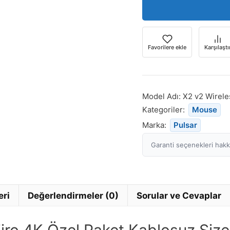
Favorilere ekle
Karşılaştı
Model Adı:
X2 v2 Wirele
Kategoriler:
Mouse
Marka:
Pulsar
Garanti seçenekleri hakkı
eri
Değerlendirmeler (0)
Sorular ve Cevaplar
jiro 4K Özel Paket Kablosuz Siz