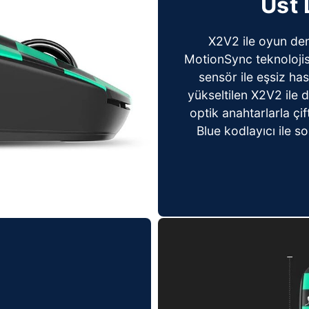
Üst
X2V2 ile oyun den
MotionSync teknoloji
sensör ile eşsiz ha
yükseltilen X2V2 ile da
optik anahtarlarla çi
Blue kodlayıcı ile s