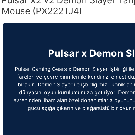
Mouse (PX222TJ4)
Pulsar x Demon S
Pulsar Gaming Gears x Demon Slayer İşbirliği ile 
fareleri ve çevre birimleri ile kendinizi en üst
bırakın. Demon Slayer ile işbirliğimiz, ikonik a
dünyasını oyun kurulumunuza getiriyor. Demon 
evreninden ilham alan özel donanımlarla oyununuzu
gücü açığa çıkarın ve olağanüstü bir oyun m