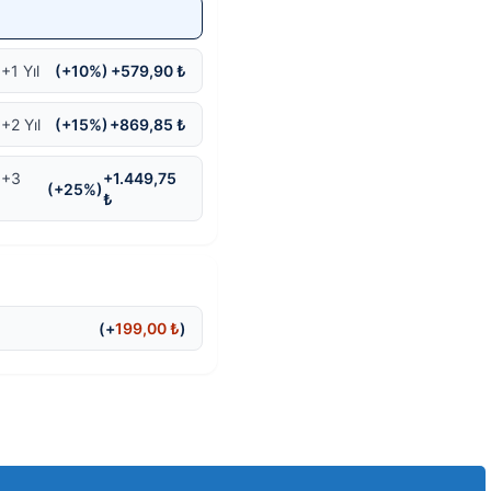
+1 Yıl
(+10%)
+579,90 ₺
+2 Yıl
(+15%)
+869,85 ₺
 +3
+1.449,75
(+25%)
₺
(+
199,00
₺
)