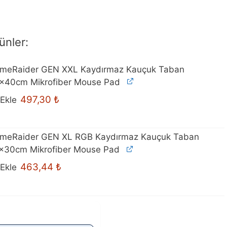
ünler:
meRaider GEN XXL Kaydırmaz Kauçuk Taban
×40cm Mikrofiber Mouse Pad
Orijinal
Şu
497,30
₺
Ekle
fiyat:
andaki
599,00 ₺.
fiyat:
497,30 ₺.
meRaider GEN XL RGB Kaydırmaz Kauçuk Taban
×30cm Mikrofiber Mouse Pad
Orijinal
Şu
463,44
₺
Ekle
fiyat:
andaki
569,00 ₺.
fiyat:
463,44 ₺.