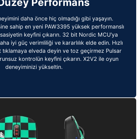
 Düzey Performans
eyimini daha önce hiç olmadığı gibi yaşayın.
sine sahip en yeni PAW3395 yüksek performanslı
ssasiyetin keyfini çıkarın. 32 bit Nordic MCU’ya
ha iyi güç verimliliği ve kararlılık elde edin. Hızlı
ft tıklamaya elveda deyin ve toz geçirmez Pulsar
orunsuz kontrolün keyfini çıkarın. X2V2 ile oyun
deneyiminizi yükseltin.