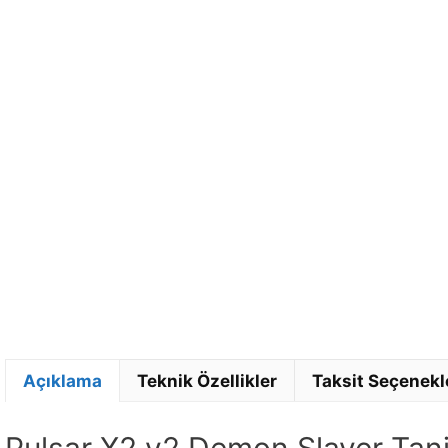
Açıklama
Teknik Özellikler
Taksit Seçenekl
Pulsar X2 v2 Demon Slayer Tan