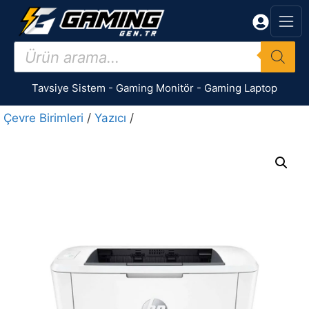
İçeriğe
atla
Products
search
Tavsiye Sistem
-
Gaming Monitör
-
Gaming Laptop
Çevre Birimleri
/
Yazıcı
/