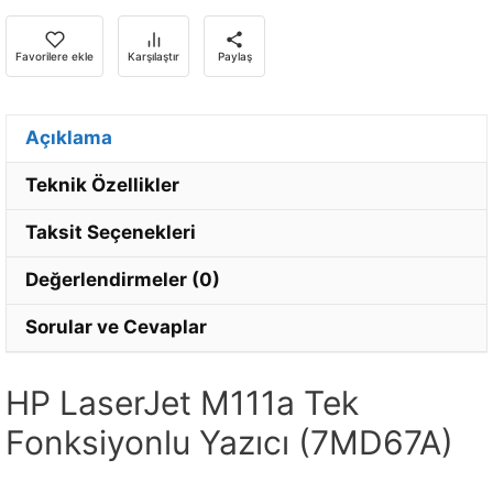
için
e-
Favorilere ekle
Karşılaştır
Paylaş
posta
adresinizi
girin.
Açıklama
Teknik Özellikler
Taksit Seçenekleri
Değerlendirmeler (0)
Sorular ve Cevaplar
HP LaserJet M111a Tek
Fonksiyonlu Yazıcı (7MD67A)