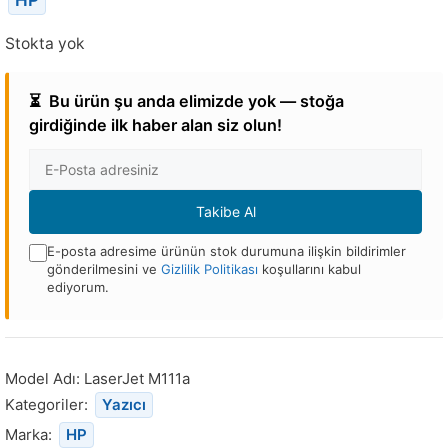
Stokta yok
⏳
Bu ürün şu anda elimizde yok — stoğa
girdiğinde ilk haber alan siz olun!
E-
posta
Adresi
Takibe Al
E-posta adresime ürünün stok durumuna ilişkin bildirimler
gönderilmesini ve
Gizlilik Politikası
koşullarını kabul
ediyorum.
Bu
ürün
stoğa
Model Adı:
LaserJet M111a
döndüğünde
Kategoriler:
Yazıcı
bildirim
Marka:
HP
almak