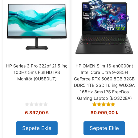
HP Series 3 Pro 322pf 21.5 inç
HP OMEN Slim 16-an0000nt
100Hz 5ms Full HD IPS
Intel Core Ultra 9-285H
Monitör (9U5B0UT)
GeForce RTX 5060 8GB 32GB
DDR5 1TB SSD 16 inç WUXGA
165Hz 3ms IPS FreeDos
Gaming Laptop (BQ3Z2EA)
0
5.00
6.897,00
₺
80.999,00
₺
o
out of 5
u
t
Sepete Ekle
Sepete Ekle
o
f