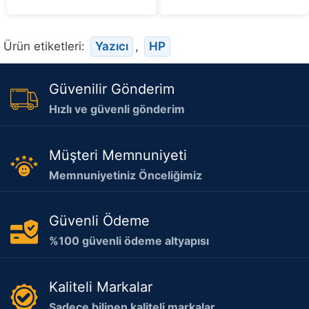
5
Ürün etiketleri:
Yazıcı
,
HP
Güvenilir Gönderim
Hızlı ve güvenli gönderim
Müşteri Memnuniyeti
Memnuniyetiniz Önceliğimiz
Güvenli Ödeme
%100 güvenli ödeme altyapısı
Kaliteli Markalar
Sadece bilinen kaliteli markalar