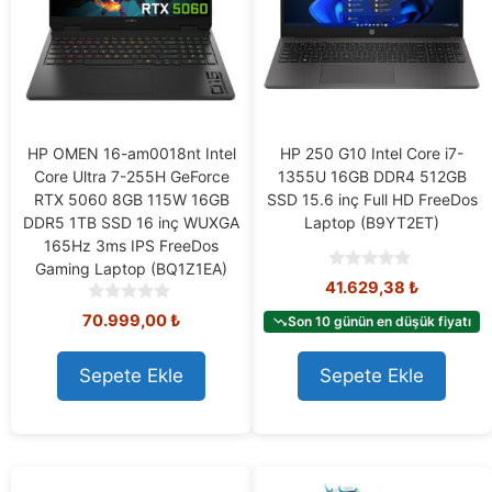
HP OMEN 16-am0018nt Intel
HP 250 G10 Intel Core i7-
Core Ultra 7-255H GeForce
1355U 16GB DDR4 512GB
RTX 5060 8GB 115W 16GB
SSD 15.6 inç Full HD FreeDos
DDR5 1TB SSD 16 inç WUXGA
Laptop (B9YT2ET)
165Hz 3ms IPS FreeDos
Gaming Laptop (BQ1Z1EA)
0
41.629,38
₺
o
0
u
70.999,00
₺
Son 10 günün en düşük fiyatı
o
t
u
o
t
Sepete Ekle
Sepete Ekle
f
o
5
f
5