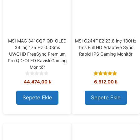
MSI MAG 341CQP QD-OLED
MSI G244F E2 23.8 inç 180Hz
34 inç 175 Hz 0.03ms
1ms Full HD Adaptive Sync
UWQHD FreeSync Premium
Rapid IPS Gaming Monitör
Pro QD-OLED Kavisli Gaming
Monitör
0
4.85
44.474,00
₺
6.512,00
₺
o
out of 5
u
t
Sepete Ekle
Sepete Ekle
o
f
5