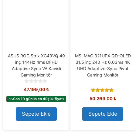
ASUS ROG Strix XG49VQ 49
MSI MAG 321UPX QD-OLED
inç 144Hz 4ms DFHD
31.5 inç 240 Hz 0.03ms 4K
Adaptive Sync VA Kavisli
UHD Adaptive-Sync Pivot
Gaming Monitör
Gaming Monitör
0
47.199,00
₺
o
5.00
u
50.269,00
₺
Son 10 günün en düşük fiyatı
out of 5
t
o
Sepete Ekle
Sepete Ekle
f
5