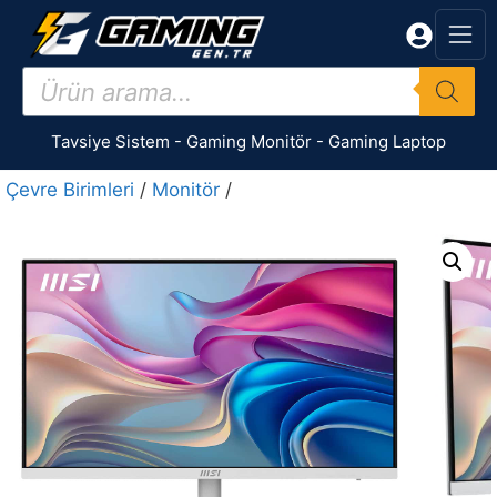
İçeriğe
atla
Products
search
Tavsiye Sistem
-
Gaming Monitör
-
Gaming Laptop
Çevre Birimleri
/
Monitör
/