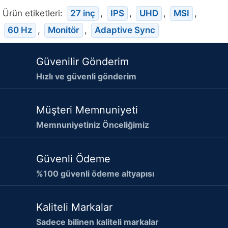
Ürün etiketleri:
27 inç
,
IPS
,
UHD
,
MSI
,
60 Hz
,
Monitör
,
Adaptive Sync
Güvenilir Gönderim
Hızlı ve güvenli gönderim
Müşteri Memnuniyeti
Memnuniyetiniz Önceliğimiz
Güvenli Ödeme
%100 güvenli ödeme altyapısı
Kaliteli Markalar
Sadece bilinen kaliteli markalar