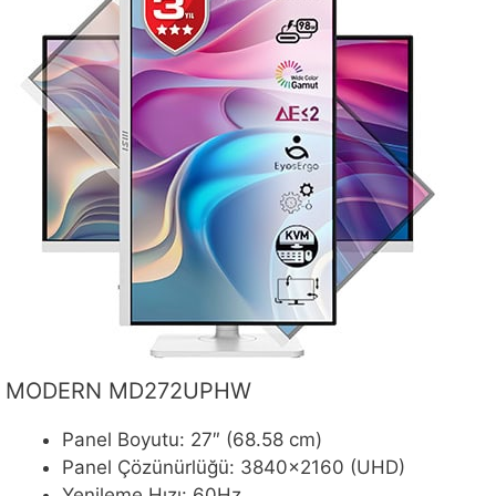
MODERN MD272UPHW
Panel Boyutu: 27″ (68.58 cm)
Panel Çözünürlüğü: 3840×2160 (UHD)
Yenileme Hızı: 60Hz