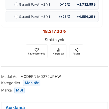
Ek Garanti Paketi +2 Yıl
(+15%)
+2.732,55 ₺
Ek Garanti Paketi +3 Yıl
(+25%)
+4.554,25 ₺
18.217,00
₺
Stokta yok
Favorilere ekle
Karşılaştır
Paylaş
Model Adı:
MODERN MD272UPHW
Kategoriler:
Monitör
Marka:
MSI
Açıklama