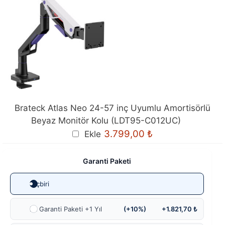
Brateck Atlas Neo 24-57 inç Uyumlu Amortisörlü
Beyaz Monitör Kolu (LDT95-C012UC)
3.799,00
₺
Ekle
Garanti Paketi
Hiçbiri
Ek Garanti Paketi +1 Yıl
(+10%)
+1.821,70 ₺