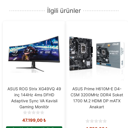
İlgili ürünler
ASUS ROG Strix XG49VQ 49
ASUS Prime H610M-E D4-
inç 144Hz 4ms DFHD
CSM 3200MHz DDR4 Soket
Adaptive Sync VA Kavisli
1700 M.2 HDMI DP mATX
Gaming Monitör
Anakart
0
47.199,00
₺
o
0