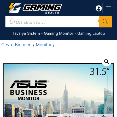
İçeriğe
atla
Products
search
Tavsiye Sistem
-
Gaming Monitör
-
Gaming Laptop
Çevre Birimleri
/
Monitör
/