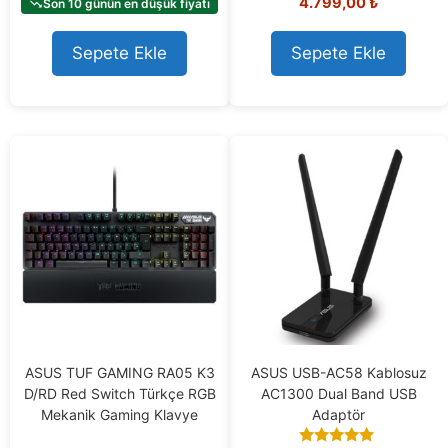
u
4.799,00
₺
Son 10 günün en düşük fiyatı
o
t
u
o
t
Sepete Ekle
Sepete Ekle
f
o
5
f
5
ASUS TUF GAMING RA05 K3
ASUS USB-AC58 Kablosuz
D/RD Red Switch Türkçe RGB
AC1300 Dual Band USB
Mekanik Gaming Klavye
Adaptör