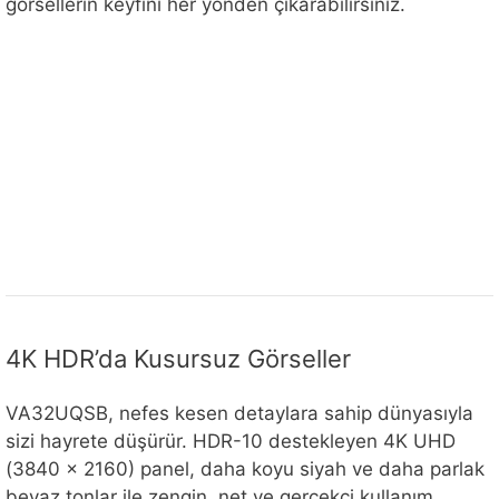
görsellerin keyfini her yönden çıkarabilirsiniz.
4K HDR’da Kusursuz Görseller
VA32UQSB, nefes kesen detaylara sahip dünyasıyla
sizi hayrete düşürür. HDR-10 destekleyen 4K UHD
(3840 x 2160) panel, daha koyu siyah ve daha parlak
beyaz tonlar ile zengin, net ve gerçekçi kullanım