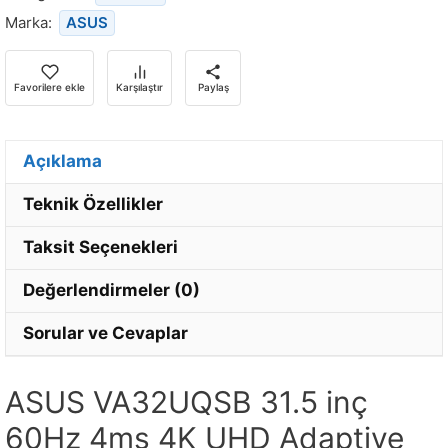
bildirim
Marka:
ASUS
almak
için
e-
Favorilere ekle
Karşılaştır
Paylaş
posta
adresinizi
girin.
Açıklama
Teknik Özellikler
Taksit Seçenekleri
Değerlendirmeler (0)
Sorular ve Cevaplar
ASUS VA32UQSB 31.5 inç
60Hz 4ms 4K UHD Adaptive