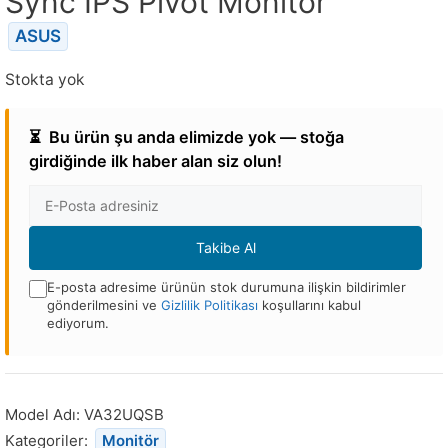
Sync IPS Pivot Monitör
ASUS
Stokta yok
⏳
Bu ürün şu anda elimizde yok — stoğa
girdiğinde ilk haber alan siz olun!
E-
posta
Adresi
Takibe Al
E-posta adresime ürünün stok durumuna ilişkin bildirimler
gönderilmesini ve
Gizlilik Politikası
koşullarını kabul
ediyorum.
Bu
ürün
stoğa
Model Adı:
VA32UQSB
döndüğünde
Kategoriler:
Monitör