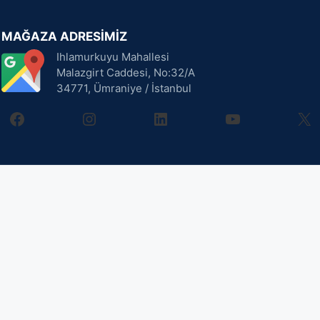
MAĞAZA ADRESİMİZ
Ihlamurkuyu Mahallesi
Malazgirt Caddesi, No:32/A
34771, Ümraniye / İstanbul
facebook
instagram
linkedin
youtube
X