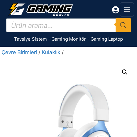
İçeriğe
atla
Products
search
Tavsiye Sistem
-
Gaming Monitör
-
Gaming Laptop
Çevre Birimleri
/
Kulaklık
/