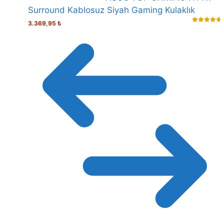
Surround Kablosuz Siyah Gaming Kulaklık
3.369,95
₺
4.77
out
of 5