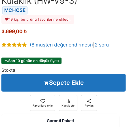
Kulaklık (HW-V9-3)
MCHOSE
19 kişi bu ürünü favorilerine ekledi.
3.699,00
₺
(
8
müşteri değerlendirmesi)
|
2 soru
4.75
out of
5
Son 10 günün en düşük fiyatı
Stokta
Sepete Ekle
Favorilere ekle
Karşılaştır
Paylaş
Garanti Paketi