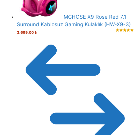
MCHOSE X9 Rose Red 7.1
Surround Kablosuz Gaming Kulaklık (HW-X9-3)
3.699,00
₺
5.00
out of
5