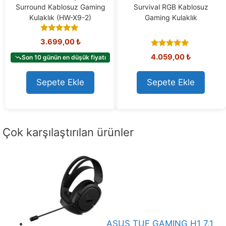
Surround Kablosuz Gaming
Survival RGB Kablosuz
Kulaklık (HW-X9-2)
Gaming Kulaklık
4.80
3.699,00
₺
out of 5
5.00
4.059,00
₺
Son 10 günün en düşük fiyatı
out of 5
Sepete Ekle
Sepete Ekle
Çok karşılaştırılan ürünler
ASUS TUF GAMING H1 7.1