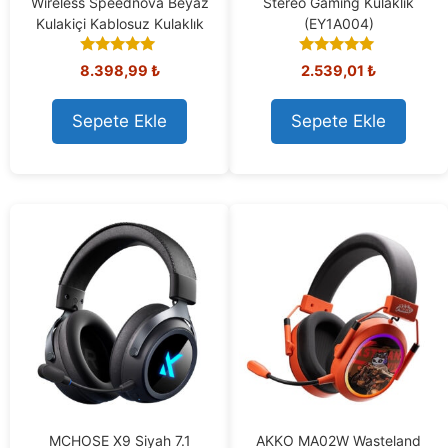
Wireless Speednova Beyaz
Stereo Gaming Kulaklık
Kulakiçi Kablosuz Kulaklık
(EY1A004)
5.00
5.00
8.398,99
₺
2.539,01
₺
out of 5
out of 5
Sepete Ekle
Sepete Ekle
MCHOSE X9 Siyah 7.1
AKKO MA02W Wasteland