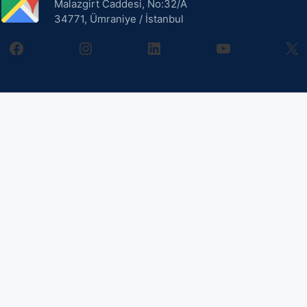
Malazgirt Caddesi, No:32/A
34771, Ümraniye / İstanbul
facebook
instagram
linkedin
youtube
X
3.699,00
₺
Sepete Ekle