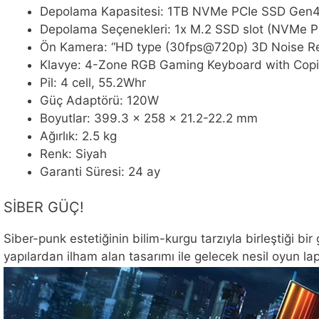
Depolama Kapasitesi: 1TB NVMe PCIe SSD Ge
Depolama Seçenekleri: 1x M.2 SSD slot (NVMe 
Ön Kamera: “HD type (30fps@720p) 3D Noise R
Klavye: 4-Zone RGB Gaming Keyboard with Copi
Pil: 4 cell, 55.2Whr
Güç Adaptörü: 120W
Boyutlar: 399.3 x 258 x 21.2-22.2 mm
Ağırlık: 2.5 kg
Renk: Siyah
Garanti Süresi: 24 ay
SİBER GÜÇ!
Siber-punk estetiğinin bilim-kurgu tarzıyla birleştiği bi
yapılardan ilham alan tasarımı ile gelecek nesil oyun la