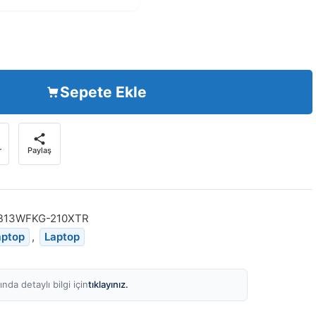
Sepete Ekle
r
Paylaş
B13WFKG-210XTR
aptop
,
Laptop
tıklayınız.
nda detaylı bilgi için