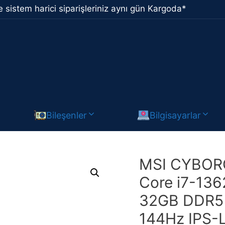
 sistem harici siparişleriniz aynı gün Kargoda*
Bileşenler
Bilgisayarlar
MSI CYBORG
Core i7-13
32GB DDR5 1
144Hz IPS-