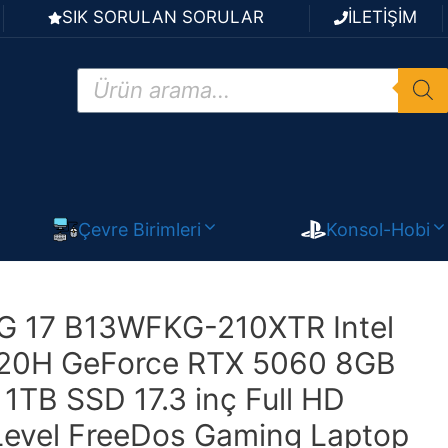
SIK SORULAN SORULAR
İLETİŞİM
Products
search
Çevre Birimleri
Konsol-Hobi
 17 B13WFKG-210XTR Intel
620H GeForce RTX 5060 8GB
TB SSD 17.3 inç Full HD
Level FreeDos Gaming Laptop