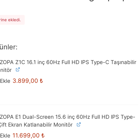
rine ekledi.
ünler:
ZOPA Z1C 16.1 inç 60Hz Full HD IPS Type-C Taşınabilir
nitör
Orijinal
Şu
3.899,00
₺
Ekle
fiyat:
andaki
4.099,00 ₺.
fiyat:
3.899,00 ₺.
ZOPA E1 Dual-Screen 15.6 inç 60Hz Full HD IPS Type-
ift Ekran Katlanabilir Monitör
Orijinal
Şu
11.699,00
₺
Ekle
fiyat:
andaki