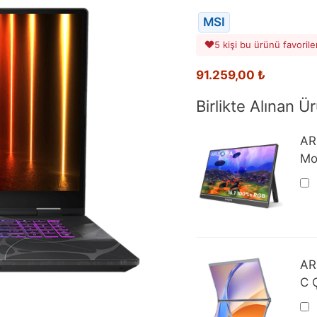
MSI
5 kişi bu ürünü favorile
91.259,00
₺
Birlikte Alınan Ür
AR
Mo
AR
C Ç