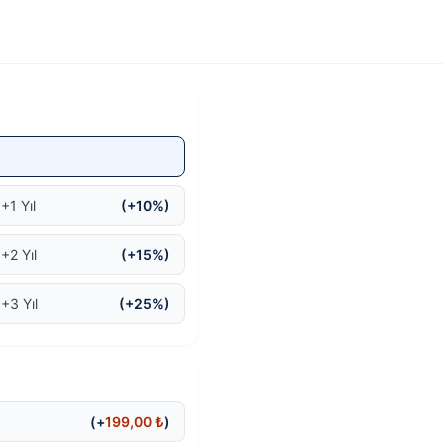
11.999,00 ₺.
fiyat:
11.699,00 ₺.
+1 Yıl
(+10%)
+2 Yıl
(+15%)
 +3 Yıl
(+25%)
(+
199,00
₺
)