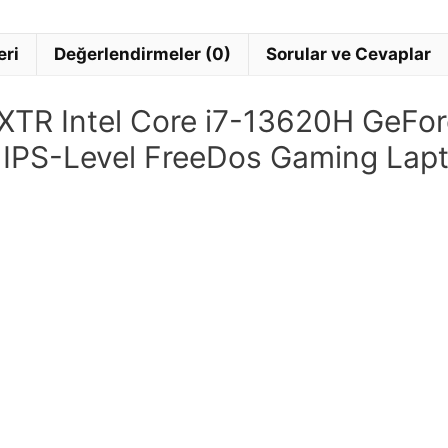
eri
Değerlendirmeler (0)
Sorular ve Cevaplar
TR Intel Core i7-13620H GeFo
z IPS-Level FreeDos Gaming Lap