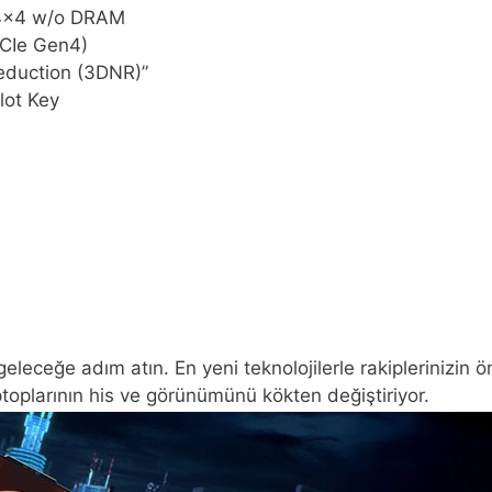
n4x4 w/o DRAM
PCIe Gen4)
eduction (3DNR)”
lot Key
r geleceğe adım atın. En yeni teknolojilerle rakiplerinizi
ptoplarının his ve görünümünü kökten değiştiriyor.