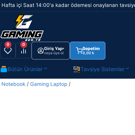
İçeriğe
Hafta içi Saat 14:00'a kadar ödemesi onaylanan tavsiye
atla
0
0
Giriş Yap
Sepetim
▾
veya üye ol
0,00
₺
Bütün Ürünler
Tavsiye Sistemler
Notebook
/
Gaming Laptop
/