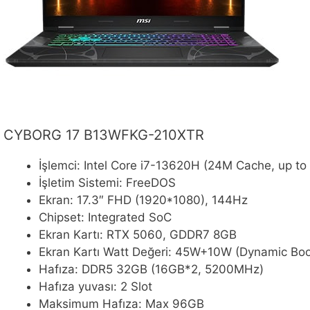
CYBORG 17 B13WFKG-210XTR
İşlemci: Intel Core i7-13620H (24M Cache, up to
İşletim Sistemi: FreeDOS
Ekran: 17.3″ FHD (1920*1080), 144Hz
Chipset: Integrated SoC
Ekran Kartı: RTX 5060, GDDR7 8GB
Ekran Kartı Watt Değeri: 45W+10W (Dynamic Boos
Hafıza: DDR5 32GB (16GB*2, 5200MHz)
Hafıza yuvası: 2 Slot
Maksimum Hafıza: Max 96GB