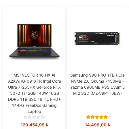
MSI VECTOR 16 HX AI
Samsung 990 PRO 1TB PCIe
A2XWHG-091XTR Intel Core
NVMe 2.0 Okuma 7450MB –
Ultra 7-255HX GeForce RTX
Yazma 6900MB PS5 Uyumlu
5070 Ti 12GB 140W 16GB
M.2 SSD (MZ-V9P1T0BW)
DDR5 1TB SSD 16 inç FHD+
144Hz FreeDos Gaming
Laptop
0
5.00
129.454,99
₺
14.499,00
₺
o
out of 5