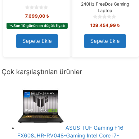
240Hz FreeDos Gaming
Laptop
0
7.699,00
₺
o
0
u
129.454,99
₺
Son 10 günün en düşük fiyatı
o
t
u
o
t
Sepete Ekle
Sepete Ekle
f
o
5
f
5
Çok karşılaştırılan ürünler
ASUS TUF Gaming F16
FX608JHR-RV048-Gaming Intel Core i7-