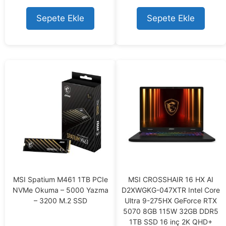
u
t
Sepete Ekle
Sepete Ekle
o
f
5
MSI Spatium M461 1TB PCIe
MSI CROSSHAIR 16 HX AI
NVMe Okuma – 5000 Yazma
D2XWGKG-047XTR Intel Core
– 3200 M.2 SSD
Ultra 9-275HX GeForce RTX
5070 8GB 115W 32GB DDR5
1TB SSD 16 inç 2K QHD+