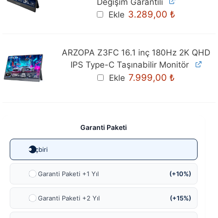
Değişim Garantili
3.289,00
₺
Ekle
ARZOPA Z3FC 16.1 inç 180Hz 2K QHD
IPS Type-C Taşınabilir Monitör
Orijinal
Şu
7.999,00
₺
Ekle
fiyat:
andaki
8.299,00 ₺.
fiyat:
7.999,00 ₺
Garanti Paketi
Hiçbiri
Ek Garanti Paketi +1 Yıl
(+10%)
Ek Garanti Paketi +2 Yıl
(+15%)