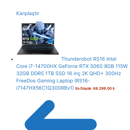
Karşılaştır
Thunderobot RS16 Intel
Core i7-14700HX GeForce RTX 5060 8GB 115W
32GB DDR5 1TB SSD 16 inç 2K QHD+ 300Hz
FreeDos Gaming Laptop (RS16-
i7147HX56C1Q300RBv1)
En Düşük:
68.299,00
₺