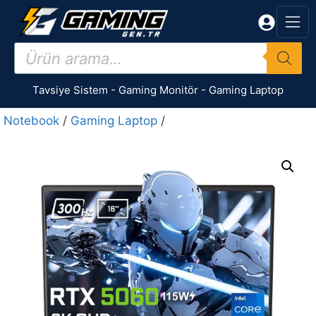
İçeriğe
atla
Products
search
Tavsiye Sistem
-
Gaming Monitör
-
Gaming Laptop
Notebook
/
Gaming Laptop
/