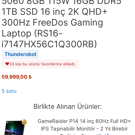
5060 8GB 115W 16GB DDR5
1TB SSD 16 inç 2K QHD+
300Hz FreeDos Gaming
Laptop (RS16-
i7147HX56C1Q300RB)
Thunderobot
33 kişi bu ürünü favorilerine ekledi.
59.999,00
₺
5 soru
Birlikte Alınan Ürünler:
GameRaider P14 14 inç 60Hz Full HD+
IPS Taşınabilir Monitör - 2 Yıl Birebir