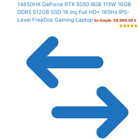
14650HX GeForce RTX 5050 8GB 115W 16GB
DDR5 512GB SSD 16 inç Full HD+ 165Hz IPS-
Level FreeDos Gaming Laptop
En Düşük:
59.999,00
₺
5.00
out of
5