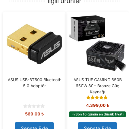
İlgili ürünler
ASUS USB-BT500 Bluetooth
ASUS TUF GAMING 650B
5.0 Adaptör
650W 80+ Bronze Güç
Kaynağı
4.90
4.399,00
₺
out of 5
0
569,00
₺
Son 10 günün en düşük fiyatı
o
u
t
Sepete Ekle
Sepete Ekle