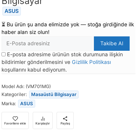
Bilgisayar
ASUS
⏳
Bu ürün şu anda elimizde yok — stoğa girdiğinde ilk
haber alan siz olun!
E-
Takibe Al
posta
E-posta adresime ürünün stok durumuna ilişkin
Adresi
bildirimler gönderilmesini ve
Gizlilik Politikası
koşullarını kabul ediyorum.
Bu
ürün
Model Adı:
(VM701MG)
stoğa
Kategoriler:
Masaüstü Bilgisayar
döndüğünde
Marka:
ASUS
bildirim
almak
için
Favorilere ekle
Karşılaştır
Paylaş
e-