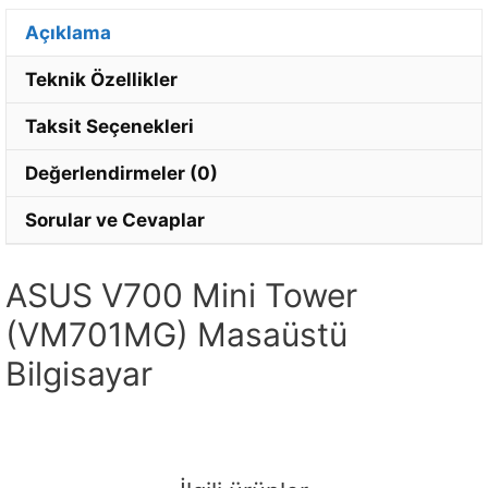
posta
adresinizi
Açıklama
girin.
Teknik Özellikler
Taksit Seçenekleri
Değerlendirmeler (0)
Sorular ve Cevaplar
ASUS V700 Mini Tower
(VM701MG) Masaüstü
Bilgisayar