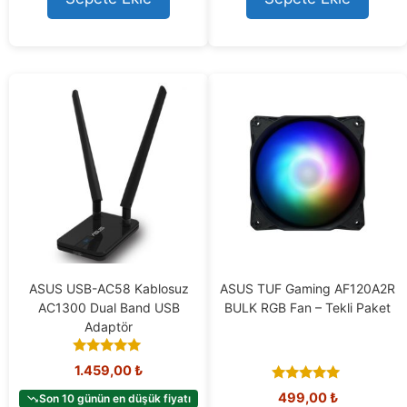
o
f
5
ASUS USB-AC58 Kablosuz
ASUS TUF Gaming AF120A2R
AC1300 Dual Band USB
BULK RGB Fan – Tekli Paket
Adaptör
4.92
1.459,00
₺
out of 5
4.86
499,00
₺
Son 10 günün en düşük fiyatı
out of 5