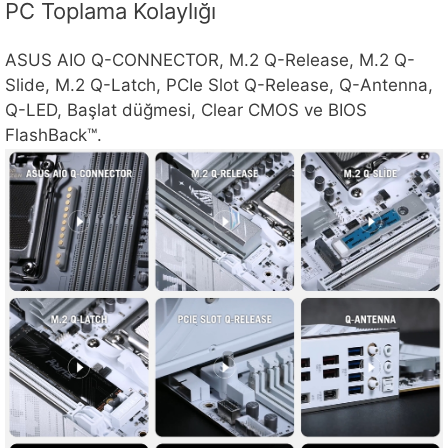
PC Toplama Kolaylığı
ASUS AIO Q-CONNECTOR, M.2 Q-Release, M.2 Q-
Slide, M.2 Q-Latch, PCIe Slot Q-Release, Q-Antenna,
Q-LED, Başlat düğmesi, Clear CMOS ve BIOS
FlashBack™.