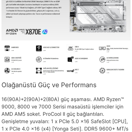
Olağanüstü Güç ve Performans
16(90A)+2(90A)+2(80A) güç aşaması. AMD Ryzen™
9000, 8000 ve 7000 Serisi masaüstü işlemciler için
AMD AM5 soket. ProCool II güç bağlantıları.
Genişletme yuvaları: 1 x PCIe 5.0 x16 SafeSlot [CPU],
1 x PCIe 4.0 x16 (x4) [Yonga Seti]. DDR5 9600+ MT/s