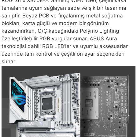
ROG Strix X870E-A Gaming WiFi7 Neo, çeşitli kasa
temalarına uyum sağlayan sade ve şık bir tasarıma
sahiptir. Beyaz PCB ve fırçalanmış metal soğutma
blokları, karta güçlü ve modern bir görünüm
kazandırırken, G/Ç kapağındaki Polymo Lighting
özelleştirilebilir RGB vurgular sunar. ASUS Aura
teknolojisi dahili RGB LED’ler ve uyumlu aksesuarlar
üzerinde tam kontrol ve çeşitli ön ayar seçenekleri
sunar.