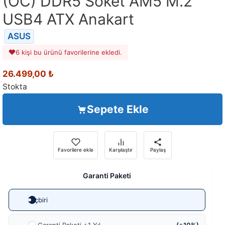
(OC) DDR5 Soket AM5 M.2
USB4 ATX Anakart
ASUS
6 kişi bu ürünü favorilerine ekledi.
26.499,00
₺
Stokta
Sepete Ekle
Favorilere ekle
Karşılaştır
Paylaş
Garanti Paketi
Hiçbiri