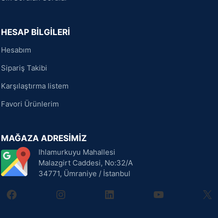
HESAP BİLGİLERİ
Hesabım
Sipariş Takibi
Karşılaştırma listem
Favori Ürünlerim
MAĞAZA ADRESİMİZ
Ihlamurkuyu Mahallesi
Malazgirt Caddesi, No:32/A
34771, Ümraniye / İstanbul
facebook
instagram
linkedin
youtube
X