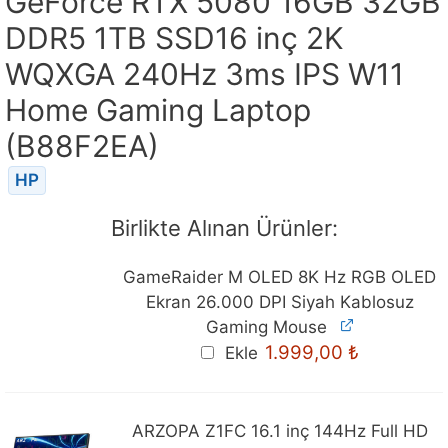
GeForce RTX 5080 16GB 32GB
DDR5 1TB SSD16 inç 2K
WQXGA 240Hz 3ms IPS W11
Home Gaming Laptop
(B88F2EA)
HP
Birlikte Alınan Ürünler:
GameRaider M OLED 8K Hz RGB OLED
Ekran 26.000 DPI Siyah Kablosuz
Gaming Mouse
1.999,00
₺
Ekle
ARZOPA Z1FC 16.1 inç 144Hz Full HD