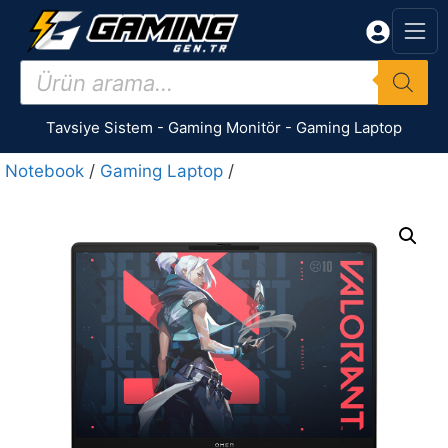
İçeriğe
atla
Products
search
Tavsiye Sistem
-
Gaming Monitör
-
Gaming Laptop
Notebook
/
Gaming Laptop
/