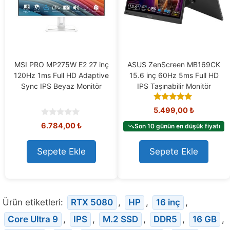
MSI PRO MP275W E2 27 inç
ASUS ZenScreen MB169CK
120Hz 1ms Full HD Adaptive
15.6 inç 60Hz 5ms Full HD
Sync IPS Beyaz Monitör
IPS Taşınabilir Monitör
5.00
5.499,00
₺
out of 5
0
6.784,00
₺
Son 10 günün en düşük fiyatı
o
u
t
Sepete Ekle
Sepete Ekle
o
f
5
Ürün etiketleri:
RTX 5080
,
HP
,
16 inç
,
Core Ultra 9
,
IPS
,
M.2 SSD
,
DDR5
,
16 GB
,