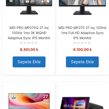
MSI PRO MP275Q 27 inç
MSI PRO MP275 27 inç 100Hz
100Hz 1ms 2K WQHD
1ms Full HD Adaptive Sync
Adaptive Sync IPS Monitör
IPS Monitör
0
0
8.451,00
₺
6.100,00
₺
o
o
u
u
t
t
Sepete Ekle
Sepete Ekle
o
o
f
f
5
5