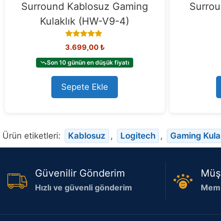
Surround Kablosuz Gaming
Surrou
Kulaklık (HW-V9-4)
4.72
3.699,00
₺
out of 5
Son 10 günün en düşük fiyatı
Sepete Ekle
Ürün etiketleri:
Kablosuz
,
Logitech
,
Gaming Kula
Güvenilir Gönderim
Müş
Hızlı ve güvenli gönderim
Memn