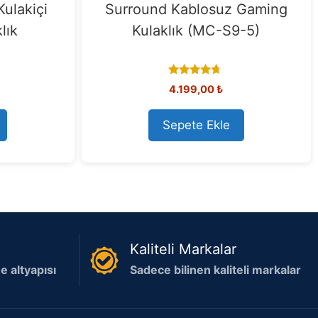
ulakiçi
Surround Kablosuz Gaming
lık
Kulaklık (MC-S9-5)
4.50
4.199,00
₺
out of 5
Sepete Ekle
Kaliteli Markalar
 altyapısı
Sadece bilinen kaliteli markalar