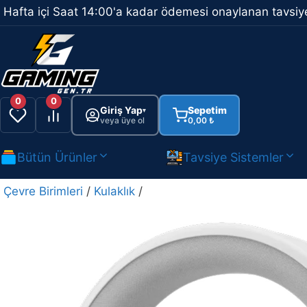
İçeriğe
Hafta içi Saat 14:00'a kadar ödemesi onaylanan tavsiye
atla
0
0
Giriş Yap
Sepetim
▾
veya üye ol
0,00
₺
Bütün Ürünler
Tavsiye Sistemler
Çevre Birimleri
/
Kulaklık
/