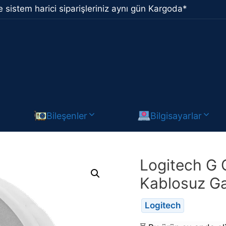
 sistem harici siparişleriniz aynı gün Kargoda*
Bileşenler
Bilgisayarlar
Logitech G
Kablosuz Ga
Logitech