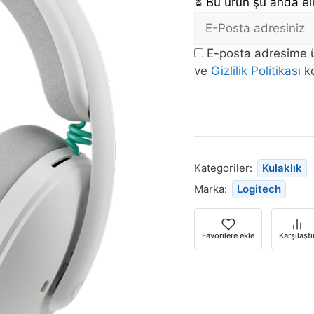
⏳
Bu ürün şu anda eli
E-
posta
E-posta adresime ü
Adresi
ve
Gizlilik Politikası
ko
Bu
ürün
stoğa
döndüğünde
bildirim
Kategoriler:
Kulaklık
almak
Marka:
Logitech
için
e-
posta
Favorilere ekle
Karşılaştı
adresinizi
girin.