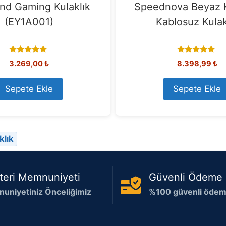
nd Gaming Kulaklık
Speednova Beyaz K
(EY1A001)
Kablosuz Kulak
5.00
5.00
3.269,00
₺
8.398,99
₺
out of 5
out of 5
Sepete Ekle
Sepete Ekle
klık
teri Memnuniyeti
Güvenli Ödeme
uniyetiniz Önceliğimiz
%100 güvenli ödeme