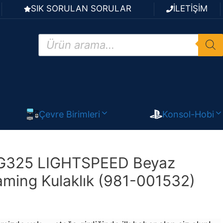
SIK SORULAN SORULAR
İLETİŞİM
Products
search
Çevre Birimleri
Konsol-Hobi
 G325 LIGHTSPEED Beyaz
ming Kulaklık (981-001532)