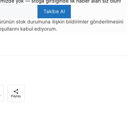
mizde yok — stoğa girdiğinde ilk haber alan siz olun!
Takibe Al
rünün stok durumuna ilişkin bildirimler gönderilmesini
şullarını kabul ediyorum.
r
Paylaş