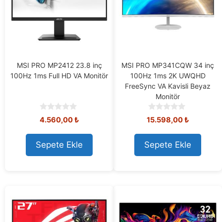
MSI PRO MP2412 23.8 inç
MSI PRO MP341CQW 34 inç
100Hz 1ms Full HD VA Monitör
100Hz 1ms 2K UWQHD
FreeSync VA Kavisli Beyaz
Monitör
0
0
4.560,00
₺
15.598,00
₺
o
o
u
u
t
t
Sepete Ekle
Sepete Ekle
o
o
f
f
5
5