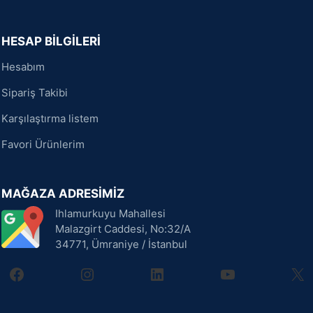
HESAP BİLGİLERİ
Hesabım
Sipariş Takibi
Karşılaştırma listem
Favori Ürünlerim
MAĞAZA ADRESİMİZ
Ihlamurkuyu Mahallesi
Malazgirt Caddesi, No:32/A
34771, Ümraniye / İstanbul
facebook
instagram
linkedin
youtube
X