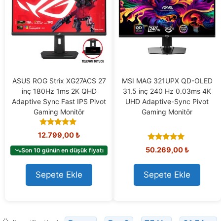
ASUS ROG Strix XG27ACS 27
MSI MAG 321UPX QD-OLED
inç 180Hz 1ms 2K QHD
31.5 inç 240 Hz 0.03ms 4K
Adaptive Sync Fast IPS Pivot
UHD Adaptive-Sync Pivot
Gaming Monitör
Gaming Monitör
4.93
12.799,00
₺
out of 5
5.00
50.269,00
₺
Son 10 günün en düşük fiyatı
out of 5
Sepete Ekle
Sepete Ekle