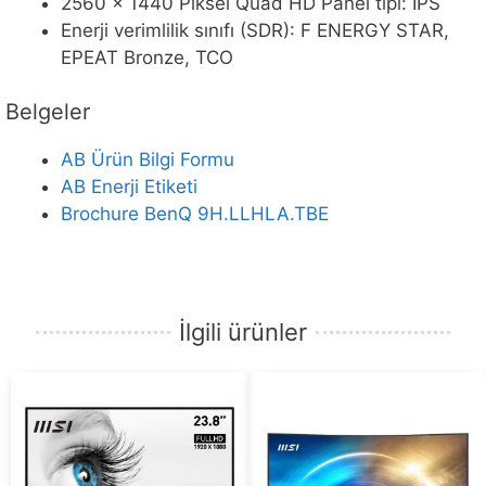
2560 x 1440 Piksel Quad HD Panel tipi: IPS
Enerji verimlilik sınıfı (SDR): F ENERGY STAR,
EPEAT Bronze, TCO
Belgeler
AB Ürün Bilgi Formu
AB Enerji Etiketi
Brochure BenQ 9H.LLHLA.TBE
İlgili ürünler