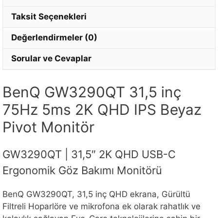
Taksit Seçenekleri
Değerlendirmeler (0)
Sorular ve Cevaplar
BenQ GW3290QT 31,5 inç
75Hz 5ms 2K QHD IPS Beyaz
Pivot Monitör
GW3290QT | 31,5″ 2K QHD USB-C
Ergonomik Göz Bakımı Monitörü
BenQ GW3290QT, 31,5 inç QHD ekrana, Gürültü
Filtreli Hoparlöre ve mikrofona ek olarak rahatlık ve