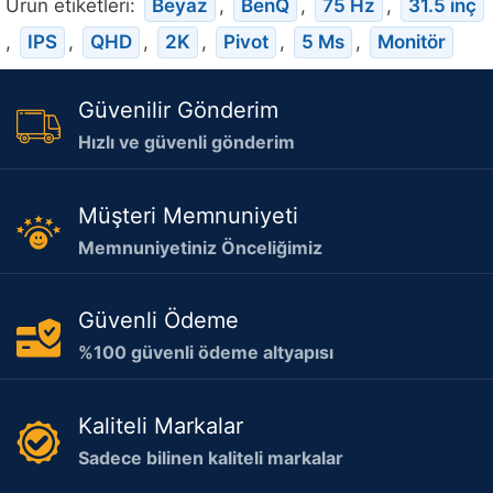
Ürün etiketleri:
Beyaz
,
BenQ
,
75 Hz
,
31.5 inç
,
IPS
,
QHD
,
2K
,
Pivot
,
5 Ms
,
Monitör
Güvenilir Gönderim
Hızlı ve güvenli gönderim
Müşteri Memnuniyeti
Memnuniyetiniz Önceliğimiz
Güvenli Ödeme
%100 güvenli ödeme altyapısı
Kaliteli Markalar
Sadece bilinen kaliteli markalar