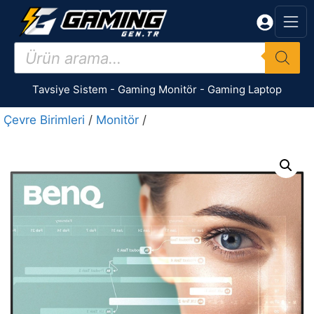
İçeriğe
atla
Products
search
Tavsiye Sistem
-
Gaming Monitör
-
Gaming Laptop
Çevre Birimleri
/
Monitör
/